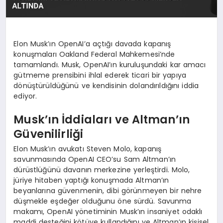
Elon Musk’ın OpenAI’a açtığı davada kapanış
konuşmaları Oakland Federal Mahkemesi’nde
tamamlandı. Musk, OpenAI’ın kuruluşundaki kar amacı
gütmeme prensibini ihlal ederek ticari bir yapıya
dönüştürüldüğünü ve kendisinin dolandırıldığını iddia
ediyor.
Musk’ın İddiaları ve Altman’ın
Güvenilirliği
Elon Musk’ın avukatı Steven Molo, kapanış
savunmasında OpenAI CEO’su Sam Altman’ın
dürüstlüğünü davanın merkezine yerleştirdi. Molo,
jüriye hitaben yaptığı konuşmada Altman’ın
beyanlarına güvenmenin, dibi görünmeyen bir nehre
düşmekle eşdeğer olduğunu öne sürdü. Savunma
makamı, OpenAI yönetiminin Musk’ın insaniyet odaklı
maddi desteğini kötüye kullandığını ve Altman’ın kişisel