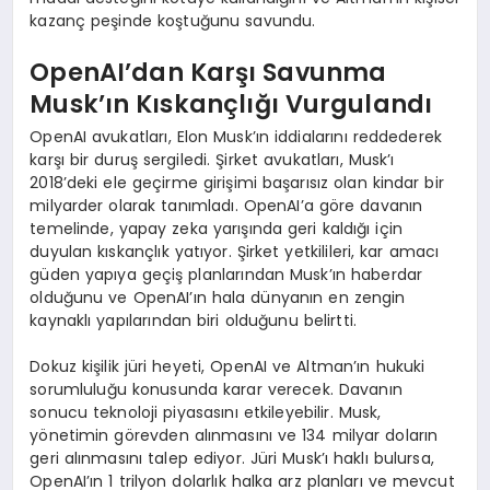
kazanç peşinde koştuğunu savundu.
OpenAI’dan Karşı Savunma
Musk’ın Kıskançlığı Vurgulandı
OpenAI avukatları, Elon Musk’ın iddialarını reddederek
karşı bir duruş sergiledi. Şirket avukatları, Musk’ı
2018’deki ele geçirme girişimi başarısız olan kindar bir
milyarder olarak tanımladı. OpenAI’a göre davanın
temelinde, yapay zeka yarışında geri kaldığı için
duyulan kıskançlık yatıyor. Şirket yetkilileri, kar amacı
güden yapıya geçiş planlarından Musk’ın haberdar
olduğunu ve OpenAI’ın hala dünyanın en zengin
kaynaklı yapılarından biri olduğunu belirtti.
Dokuz kişilik jüri heyeti, OpenAI ve Altman’ın hukuki
sorumluluğu konusunda karar verecek. Davanın
sonucu teknoloji piyasasını etkileyebilir. Musk,
yönetimin görevden alınmasını ve 134 milyar doların
geri alınmasını talep ediyor. Jüri Musk’ı haklı bulursa,
OpenAI’ın 1 trilyon dolarlık halka arz planları ve mevcut