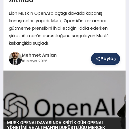
Elon Musk’ın OpenAI’a açtığı davada kapanış
SAĞLIK
konuşmaları yapıldı. Musk, OpenAI’ın kar amacı
gütmeme prensibini ihlal ettiğini iddia ederken,
şirket Altman’ın dürüstlüğünü sorgulayan Musk’ı
EĞITIM
kıskançlıkla suçladı.
Mehmet Arslan
Paylaş
18 Mayıs 2026
DÜNYA
YAŞAM