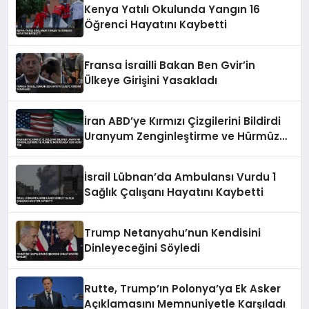
Kenya Yatılı Okulunda Yangın 16
Öğrenci Hayatını Kaybetti
Fransa İsrailli Bakan Ben Gvir’in
Ülkeye Girişini Yasakladı
İran ABD’ye Kırmızı Çizgilerini Bildirdi
Uranyum Zenginleştirme ve Hürmüz
Konusunda Geri Adım Yok
İsrail Lübnan’da Ambulansı Vurdu 1
Sağlık Çalışanı Hayatını Kaybetti
Trump Netanyahu’nun Kendisini
Dinleyeceğini Söyledi
Rutte, Trump’ın Polonya’ya Ek Asker
Açıklamasını Memnuniyetle Karşıladı