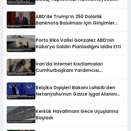
Umman’ı Uçuracağız
ABD’de Trump’ın 250 Dolarlık
Banknota Basılması İçin Girişimler
Sürüyor
Porto Riko Valisi Gonzalez ABD’nin
Küba’ya Saldırı Planladığını İddia Etti
İran’da İnternet Kısıtlamaları
Cumhurbaşkanı Yardımcısı
Tarafından Onaylandı
Belçika Dışişleri Bakanı Lahbib’den
Netanyahu’nun Gazze İşgal Alanını
Genişletme Talimatına Tepki
Kerkük Havalimanı Gece Uçuşlarına
Başladı