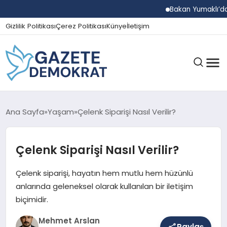
Bakan Yumaklı’dan Beş İl
Gizlilik Politikası
Çerez Politikası
Künye
İletişim
GÜNDEM
Ana Sayfa
Yaşam
Çelenk Siparişi Nasıl Verilir?
Çelenk Siparişi Nasıl Verilir?
EKONOMI
Çelenk siparişi, hayatın hem mutlu hem hüzünlü
SPOR
anlarında geleneksel olarak kullanılan bir iletişim
biçimidir.
Mehmet Arslan
MAGAZIN
Paylaş