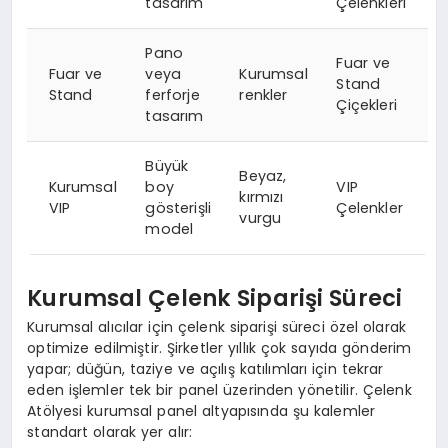
tasarım
Çelenkleri
Pano
Fuar ve
Fuar ve
veya
Kurumsal
Stand
Stand
ferforje
renkler
Çiçekleri
tasarım
Büyük
Beyaz,
Kurumsal
boy
VIP
kırmızı
VIP
gösterişli
Çelenkler
vurgu
model
Kurumsal Çelenk Siparişi Süreci
Kurumsal alıcılar için çelenk siparişi süreci özel olarak
optimize edilmiştir. Şirketler yıllık çok sayıda gönderim
yapar; düğün, taziye ve açılış katılımları için tekrar
eden işlemler tek bir panel üzerinden yönetilir. Çelenk
Atölyesi kurumsal panel altyapısında şu kalemler
standart olarak yer alır: