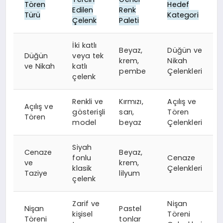
Tören
Hedef
Edilen
Renk
Türü
Kategori
Çelenk
Paleti
İki katlı
Beyaz,
Düğün ve
Düğün
veya tek
krem,
Nikah
ve Nikah
katlı
pembe
Çelenkleri
çelenk
Renkli ve
Kırmızı,
Açılış ve
Açılış ve
gösterişli
sarı,
Tören
Tören
model
beyaz
Çelenkleri
Siyah
Cenaze
Beyaz,
fonlu
Cenaze
ve
krem,
klasik
Çelenkleri
Taziye
lilyum
çelenk
Zarif ve
Nişan
Nişan
Pastel
kişisel
Töreni
Töreni
tonlar