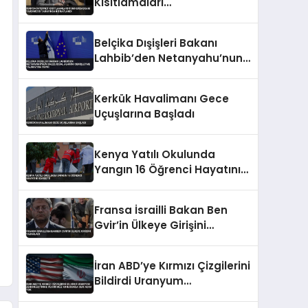
Kısıtlamaları
Cumhurbaşkanı Yardımcısı
Tarafından Onaylandı
Belçika Dışişleri Bakanı
Lahbib’den Netanyahu’nun
Gazze İşgal Alanını
Genişletme Talimatına
Kerkük Havalimanı Gece
Tepki
Uçuşlarına Başladı
Kenya Yatılı Okulunda
Yangın 16 Öğrenci Hayatını
Kaybetti
Fransa İsrailli Bakan Ben
Gvir’in Ülkeye Girişini
Yasakladı
İran ABD’ye Kırmızı Çizgilerini
Bildirdi Uranyum
Zenginleştirme ve Hürmüz