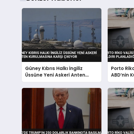
Güney Kıbrıs Halkı İngiliz
Porto Rik
Üssüne Yeni Askeri Anten
ABD’nin K
Kurulmasına Karşı Çıkıyor
Planladığı