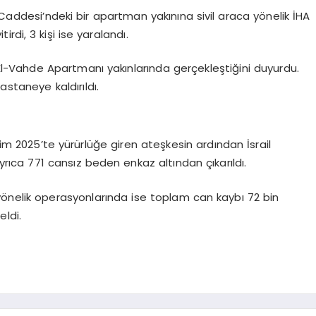
 Caddesi’ndeki bir apartman yakınına sivil araca yönelik İHA
itirdi, 3 kişi ise yaralandı.
El-Vahde Apartmanı yakınlarında gerçekleştiğini duyurdu.
hastaneye kaldırıldı.
kim 2025’te yürürlüğe giren ateşkesin ardından İsrail
 Ayrıca 771 cansız beden enkaz altından çıkarıldı.
 yönelik operasyonlarında ise toplam can kaybı 72 bin
eldi.