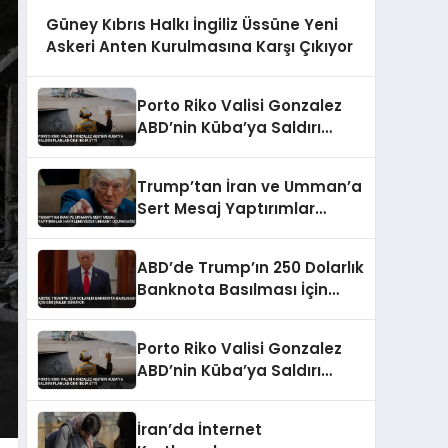
Güney Kıbrıs Halkı İngiliz Üssüne Yeni
Askeri Anten Kurulmasına Karşı Çıkıyor
Porto Riko Valisi Gonzalez
ABD’nin Küba’ya Saldırı
Planladığını İddia Etti
Trump’tan İran ve Umman’a
Sert Mesaj Yaptırımlar
Hafiflemeyecek Umman’ı
Uçuracağız
ABD’de Trump’ın 250 Dolarlık
Banknota Basılması İçin
Girişimler Sürüyor
Porto Riko Valisi Gonzalez
ABD’nin Küba’ya Saldırı
Planladığını İddia Etti
İran’da İnternet