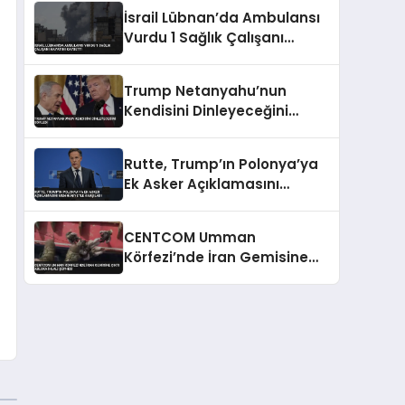
Konusunda Geri Adım Yok
İsrail Lübnan’da Ambulansı
Vurdu 1 Sağlık Çalışanı
Hayatını Kaybetti
Trump Netanyahu’nun
Kendisini Dinleyeceğini
Söyledi
Rutte, Trump’ın Polonya’ya
Ek Asker Açıklamasını
Memnuniyetle Karşıladı
CENTCOM Umman
Körfezi’nde İran Gemisine
Çıktı Abluka İhlali Şüphesi