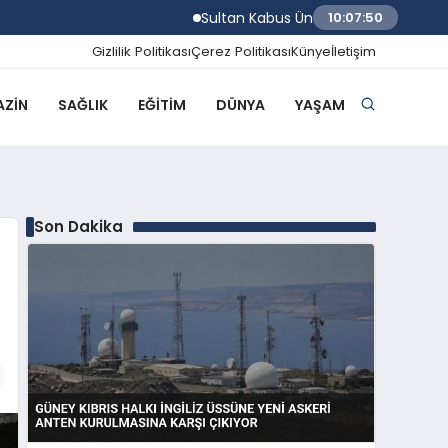
Sultan Kabus Üniversitesi Afaq Programı B
10:07:51
Gizlilik Politikası
Çerez Politikası
Künye
İletişim
ZIN
SAĞLIK
EĞITIM
DÜNYA
YAŞAM
Son Dakika