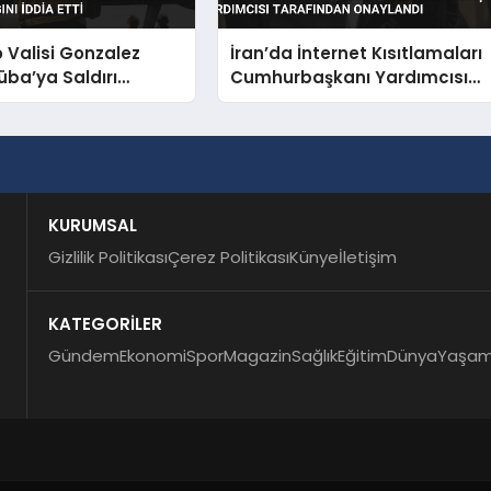
o Valisi Gonzalez
İran’da İnternet Kısıtlamaları
üba’ya Saldırı
Cumhurbaşkanı Yardımcısı
nı İddia Etti
Tarafından Onaylandı
KURUMSAL
Gizlilik Politikası
Çerez Politikası
Künye
İletişim
KATEGORİLER
Gündem
Ekonomi
Spor
Magazin
Sağlık
Eğitim
Dünya
Yaşa