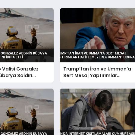
o Valisi Gonzalez
Trump’tan İran ve Umman’a
üba’ya Saldırı
Sert Mesaj Yaptırımlar
nı İddia Etti
Hafiflemeyecek Umman’ı
Uçuracağız