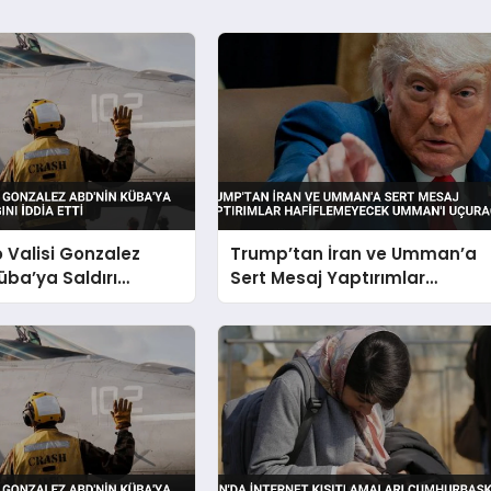
o Valisi Gonzalez
Trump’tan İran ve Umman’a
üba’ya Saldırı
Sert Mesaj Yaptırımlar
nı İddia Etti
Hafiflemeyecek Umman’ı
Uçuracağız