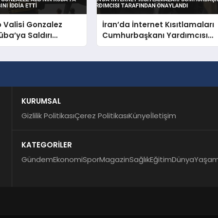
o Valisi Gonzalez
İran’da İnternet Kısıtlamaları
üba’ya Saldırı
Cumhurbaşkanı Yardımcısı
nı İddia Etti
Tarafından Onaylandı
KURUMSAL
Gizlilik Politikası
Çerez Politikası
Künye
İletişim
KATEGORİLER
Gündem
Ekonomi
Spor
Magazin
Sağlık
Eğitim
Dünya
Yaşa