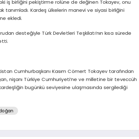
ki iş birliğini pekiştirme rolüne de değinen Tokayev, onu
arak tanımladı. Kardeş ülkelerin manevi ve siyasi birliğini
ne ekledi.
dan desteğiyle Türk Devletleri Teşkilatı’nın kısa sürede
tti.
kistan Cumhurbaşkanı Kasım Cömert Tokayev tarafından
an, nişanı Türkiye Cumhuriyeti’ne ve milletine bir teveccüh
i kardeşliğin bugünkü seviyesine ulaşmasında sergilediği
rdoğan