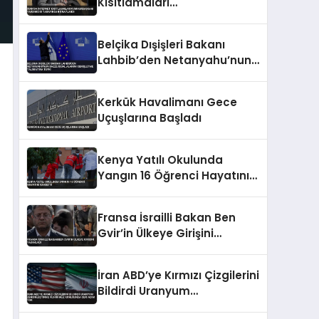
Kısıtlamaları
Cumhurbaşkanı Yardımcısı
Tarafından Onaylandı
Belçika Dışişleri Bakanı
Lahbib’den Netanyahu’nun
Gazze İşgal Alanını
Genişletme Talimatına
Kerkük Havalimanı Gece
Tepki
Uçuşlarına Başladı
Kenya Yatılı Okulunda
Yangın 16 Öğrenci Hayatını
Kaybetti
Fransa İsrailli Bakan Ben
Gvir’in Ülkeye Girişini
Yasakladı
İran ABD’ye Kırmızı Çizgilerini
Bildirdi Uranyum
Zenginleştirme ve Hürmüz