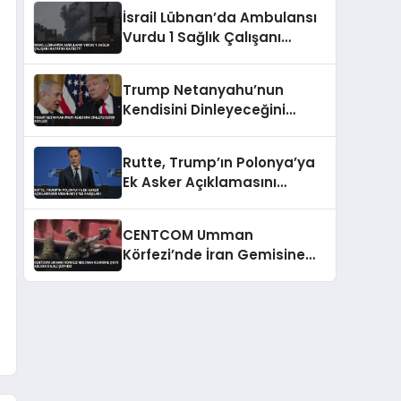
Konusunda Geri Adım Yok
İsrail Lübnan’da Ambulansı
Vurdu 1 Sağlık Çalışanı
Hayatını Kaybetti
Trump Netanyahu’nun
Kendisini Dinleyeceğini
Söyledi
Rutte, Trump’ın Polonya’ya
Ek Asker Açıklamasını
Memnuniyetle Karşıladı
CENTCOM Umman
Körfezi’nde İran Gemisine
Çıktı Abluka İhlali Şüphesi