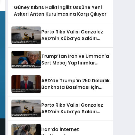
Güney Kıbrıs Halkı İngiliz Üssüne Yeni
Askeri Anten Kurulmasına Karşı Çıkıyor
Porto Riko Valisi Gonzalez
ABD’nin Küba’ya Saldırı
Planladığını İddia Etti
Trump’tan İran ve Umman’a
Sert Mesaj Yaptırımlar
Hafiflemeyecek Umman’ı
Uçuracağız
ABD’de Trump’ın 250 Dolarlık
Banknota Basılması İçin
Girişimler Sürüyor
Porto Riko Valisi Gonzalez
ABD’nin Küba’ya Saldırı
Planladığını İddia Etti
İran’da İnternet