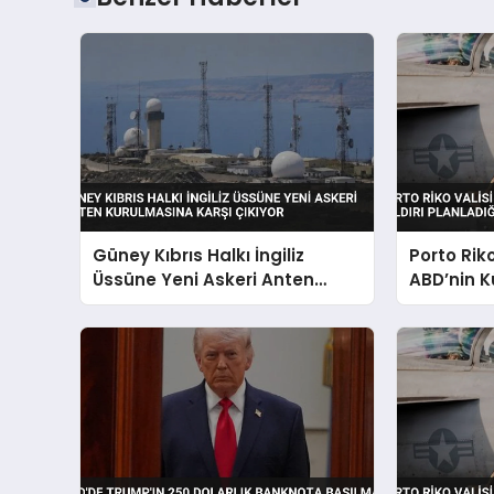
Güney Kıbrıs Halkı İngiliz
Porto Rik
Üssüne Yeni Askeri Anten
ABD’nin K
Kurulmasına Karşı Çıkıyor
Planladığı