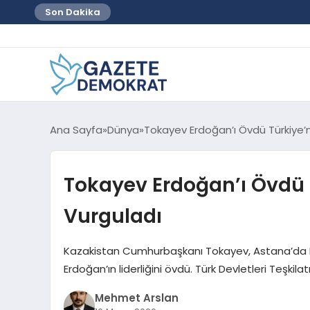
Son Dakika
Ana Sayfa
Dünya
Tokayev Erdoğan’ı Övdü Türkiye’ni
Tokayev Erdoğan’ı Övdü T
Vurguladı
Kazakistan Cumhurbaşkanı Tokayev, Astana’da Er
Erdoğan’ın liderliğini övdü. Türk Devletleri Teşkilat
Mehmet Arslan