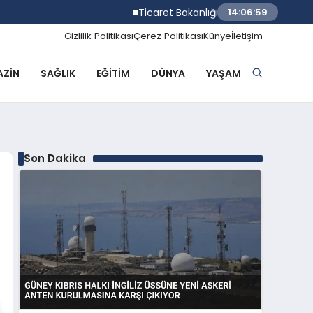
Ticaret Bakanlığı Ekipleri 2026 Yılında 58 B
14:07:00
Gizlilik Politikası
Çerez Politikası
Künye
İletişim
ZIN
SAĞLIK
EĞITIM
DÜNYA
YAŞAM
Son Dakika