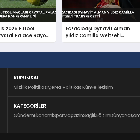
ıs 2026 Futbol
Eczacıbaşı Dynavit Alman
rystal Palace Rayo
yıldız Camilla Weitzel’i
 UEFA Konferans Ligi
transfer etti
KURUMSAL
Gizlilik Politikası
Çerez Politikası
Künye
İletişim
KATEGORİLER
Gündem
Ekonomi
Spor
Magazin
Sağlık
Eğitim
Dünya
Yaşa