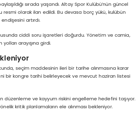
 paylaşıldığı sırada yaşandı. Altay Spor Kulübü’nün güncel
u resmi olarak ilan edildi. Bu devasa borç yükü, kulübün
ndişesini artırdı.
konusunda ciddi soru işaretleri doğurdu. Yönetim ve camia,
yolları arayışına girdi.
ekleniyor
ucunda, seçim maddesinin ileri bir tarihe alınmasına karar
i bir kongre tarihi belirleyecek ve mevcut haziran listesi
den düzenleme ve kayyum riskini engelleme hedefini taşıyor.
elik kritik planlamaların ele alınması bekleniyor.