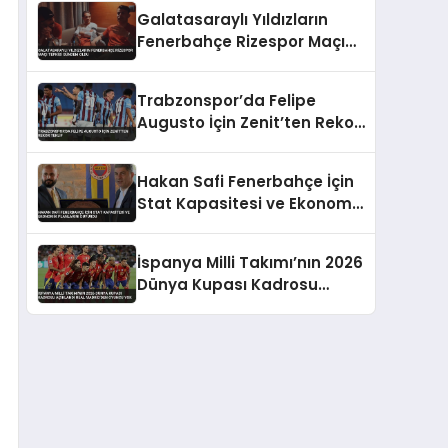
Takıldı
Galatasaraylı Yıldızların
Fenerbahçe Rizespor Maçı
Tepkisi Gündem Oldu
Trabzonspor’da Felipe
Augusto İçin Zenit’ten Rekor
Teklif
Hakan Safi Fenerbahçe İçin
Stat Kapasitesi ve Ekonomik
Planlarını Duyurdu
İspanya Milli Takımı’nın 2026
Dünya Kupası Kadrosu
Açıklandı Real Madrid’den
Oyuncu Yok