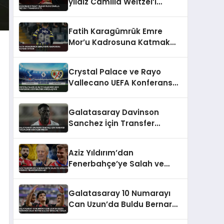
yıldız Camilla Weitzel’i
transfer etti
Fatih Karagümrük Emre
Mor’u Kadrosuna Katmak
İstiyor
Crystal Palace ve Rayo
Vallecano UEFA Konferans
Ligi Finali’nde Karşılaşıyor
Galatasaray Davinson
Sanchez İçin Transfer
Tekliflerini Değerlendirecek
Aziz Yıldırım’dan
Fenerbahçe’ye Salah ve
Sörloth Bombası Transfer
İddiaları
Galatasaray 10 Numarayı
Can Uzun’da Buldu Bernardo
Silva Rüyası Maliyet Engeline