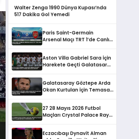
Walter Zenga 1990 Dünya Kupası’nda
517 Dakika Gol Yemedi
Paris Saint-Germain
Arsenal Maçı TRT 1’de Canlı
Yayınlanacak
Aston Villa Gabriel Sara İçin
Harekete Geçti Galatasaray
En Az 35 Milyon Euro İstiyor
Galatasaray Göztepe Arda
Okan Kurtulan İçin Temasa
Geçti Ahmed Kutucu
Transferi Görüşülüyor
27 28 Mayıs 2026 Futbol
Maçları Crystal Palace Rayo
Vallecano UEFA Konferans
Ligi
Eczacıbaşı Dynavit Alman