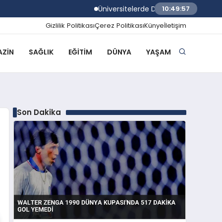
Üniversitelerde Dumansız Kampüs Dönemi B
10:49:58
Gizlilik Politikası
Çerez Politikası
Künye
İletişim
ZIN
SAĞLIK
EĞITIM
DÜNYA
YAŞAM
Son Dakika