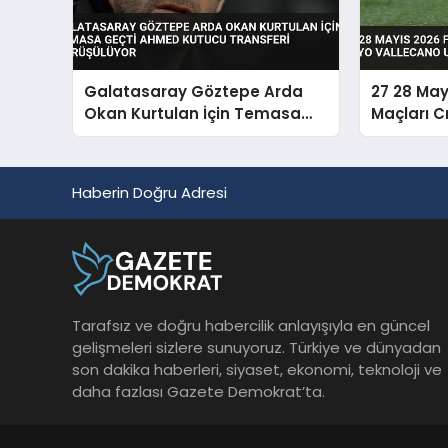
Galatasaray Göztepe Arda
27 28 May
Okan Kurtulan İçin Temasa
Maçları C
Geçti Ahmed Kutucu Transferi
Vallecano
Görüşülüyor
Haberin Doğru Adresi
Tarafsız ve doğru habercilik anlayışıyla en güncel
gelişmeleri sizlere sunuyoruz. Türkiye ve dünyadan
son dakika haberleri, siyaset, ekonomi, teknoloji ve
daha fazlası Gazete Demokrat’ta.