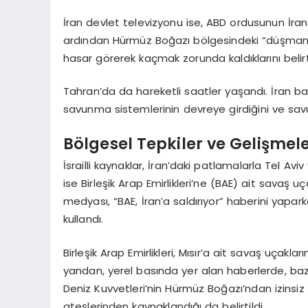
İran devlet televizyonu ise, ABD ordusunun İran’a 
ardından Hürmüz Boğazı bölgesindeki “düşman bir
hasar görerek kaçmak zorunda kaldıklarını belirt
Tahran’da da hareketli saatler yaşandı. İran b
savunma sistemlerinin devreye girdiğini ve sav
Bölgesel Tepkiler ve Gelişmel
İsrailli kaynaklar, İran’daki patlamalarla Tel Av
ise Birleşik Arap Emirlikleri’ne (BAE) ait savaş u
medyası, “BAE, İran’a saldırıyor” haberini yaparke
kullandı.
Birleşik Arap Emirlikleri, Mısır’a ait savaş uçaklar
yandan, yerel basında yer alan haberlerde, baz
Deniz Kuvvetleri’nin Hürmüz Boğazı’ndan izinsiz 
ateşlerinden kaynaklandığı da belirtildi.