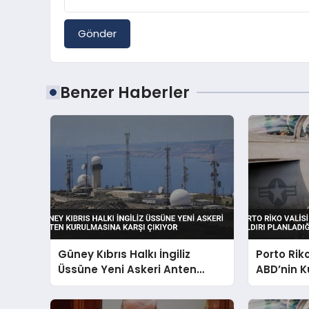
Gönder
Benzer Haberler
Güney Kıbrıs Halkı İngiliz
Porto Rik
Üssüne Yeni Askeri Anten
ABD’nin K
Kurulmasına Karşı Çıkıyor
Planladığı