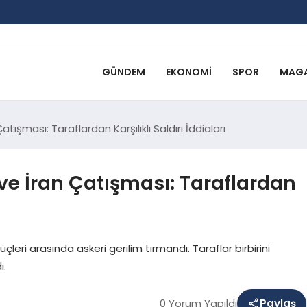
GÜNDEM
EKONOMI
SPOR
MAGA
şması: Taraflardan Karşılıklı Saldırı İddiaları
e İran Çatışması: Taraflardan
ri arasında askeri gerilim tırmandı. Taraflar birbirini
ı.
0 Yorum Yapıldı
Paylaş