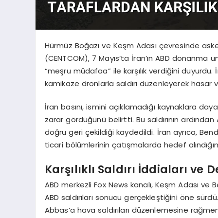
Hürmüz Boğazı ve Keşm Adası çevresinde askeri
(CENTCOM), 7 Mayıs’ta İran’ın ABD donanma unsu
“meşru müdafaa” ile karşılık verdiğini duyurdu
kamikaze dronlarla saldırı düzenleyerek hasar ver
İran basını, ismini açıklamadığı kaynaklara daya
zarar gördüğünü belirtti. Bu saldırının ardınd
doğru geri çekildiği kaydedildi. İran ayrıca, B
ticari bölümlerinin çatışmalarda hedef alındığını 
Karşılıklı Saldırı İddiaları ve 
ABD merkezli Fox News kanalı, Keşm Adası ve 
ABD saldırıları sonucu gerçekleştiğini öne sürd
Abbas’a hava saldırıları düzenlemesine rağmen