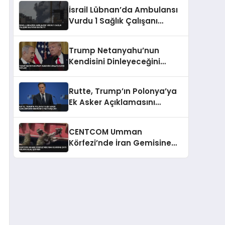
Konusunda Geri Adım Yok
İsrail Lübnan’da Ambulansı
Vurdu 1 Sağlık Çalışanı
Hayatını Kaybetti
Trump Netanyahu’nun
Kendisini Dinleyeceğini
Söyledi
Rutte, Trump’ın Polonya’ya
Ek Asker Açıklamasını
Memnuniyetle Karşıladı
CENTCOM Umman
Körfezi’nde İran Gemisine
Çıktı Abluka İhlali Şüphesi