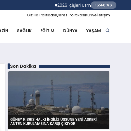
2026 İçişleri Uzman Yardımcılığı Sınav Sonuçl
15:46:47
Gizlilik Politikası
Çerez Politikası
Künye
İletişim
ZIN
SAĞLIK
EĞITIM
DÜNYA
YAŞAM
Son Dakika