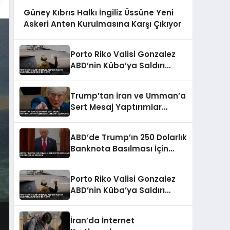
Güney Kıbrıs Halkı İngiliz Üssüne Yeni
Askeri Anten Kurulmasına Karşı Çıkıyor
Porto Riko Valisi Gonzalez
ABD’nin Küba’ya Saldırı
Planladığını İddia Etti
Trump’tan İran ve Umman’a
Sert Mesaj Yaptırımlar
Hafiflemeyecek Umman’ı
Uçuracağız
ABD’de Trump’ın 250 Dolarlık
Banknota Basılması İçin
Girişimler Sürüyor
Porto Riko Valisi Gonzalez
ABD’nin Küba’ya Saldırı
Planladığını İddia Etti
İran’da İnternet