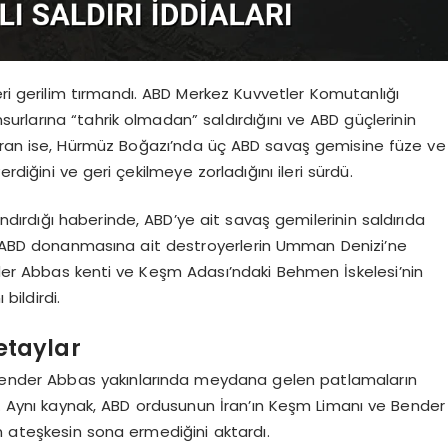
 gerilim tırmandı. ABD Merkez Kuvvetler Komutanlığı
rlarına “tahrik olmadan” saldırdığını ve ABD güçlerinin
. İran ise, Hürmüz Boğazı’nda üç ABD savaş gemisine füze ve
diğini ve geri çekilmeye zorladığını ileri sürdü.
ndırdığı haberinde, ABD’ye ait savaş gemilerinin saldırıda
an ABD donanmasına ait destroyerlerin Umman Denizi’ne
ender Abbas kenti ve Keşm Adası’ndaki Behmen İskelesi’nin
bildirdi.
Detaylar
Bender Abbas yakınlarında meydana gelen patlamaların
ü. Aynı kaynak, ABD ordusunun İran’ın Keşm Limanı ve Bender
 ateşkesin sona ermediğini aktardı.