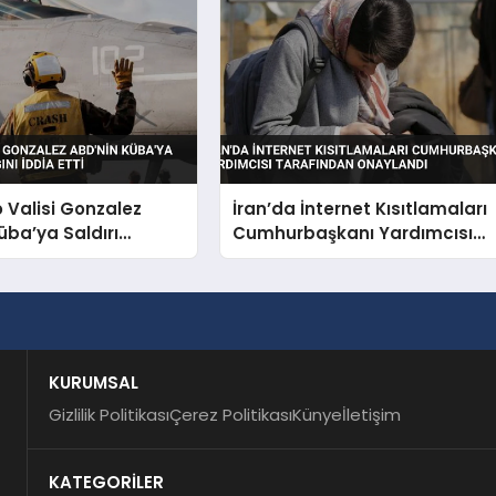
o Valisi Gonzalez
İran’da İnternet Kısıtlamaları
üba’ya Saldırı
Cumhurbaşkanı Yardımcısı
nı İddia Etti
Tarafından Onaylandı
KURUMSAL
Gizlilik Politikası
Çerez Politikası
Künye
İletişim
KATEGORİLER