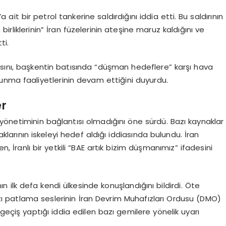
ait bir petrol tankerine saldırdığını iddia etti. Bu saldırının
liklerinin” İran füzelerinin ateşine maruz kaldığını ve
ti.
asını, başkentin batısında “düşman hedeflere” karşı hava
unma faaliyetlerinin devam ettiğini duyurdu.
er
iv yönetiminin bağlantısı olmadığını öne sürdü. Bazı kaynaklar
çaklarının iskeleyi hedef aldığı iddiasında bulundu. İran
n, İranlı bir yetkili “BAE artık bizim düşmanımız” ifadesini
ının ilk defa kendi ülkesinde konuşlandığını bildirdi. Öte
ı patlama seslerinin İran Devrim Muhafızları Ordusu (DMO)
geçiş yaptığı iddia edilen bazı gemilere yönelik uyarı