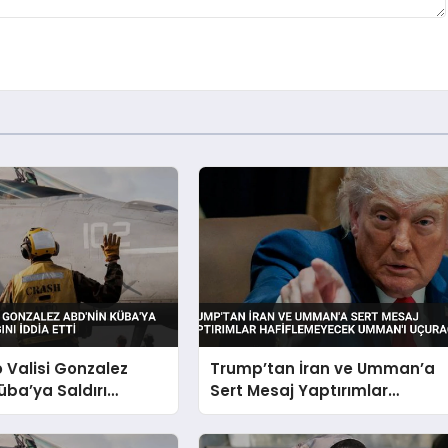
o Valisi Gonzalez
Trump’tan İran ve Umman’a
üba’ya Saldırı
Sert Mesaj Yaptırımlar
nı İddia Etti
Hafiflemeyecek Umman’ı
Uçuracağız