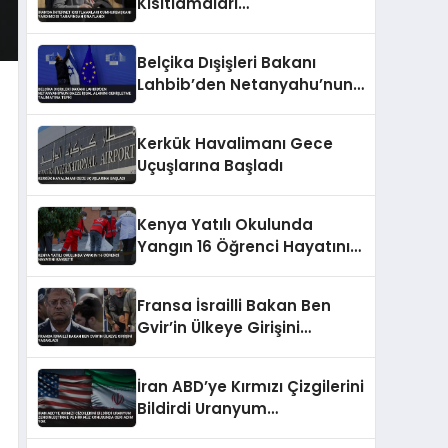
Kısıtlamaları
Cumhurbaşkanı Yardımcısı
Tarafından Onaylandı
Belçika Dışişleri Bakanı
Lahbib’den Netanyahu’nun
Gazze İşgal Alanını
Genişletme Talimatına
Kerkük Havalimanı Gece
Tepki
Uçuşlarına Başladı
Kenya Yatılı Okulunda
Yangın 16 Öğrenci Hayatını
Kaybetti
Fransa İsrailli Bakan Ben
Gvir’in Ülkeye Girişini
Yasakladı
İran ABD’ye Kırmızı Çizgilerini
Bildirdi Uranyum
Zenginleştirme ve Hürmüz