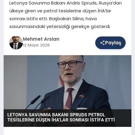
Letonya Savunma Bakanı Andris Spruds, Rusya’dan
ülkeye giren ve petrol tesislerine düşen İHA’lar
sonrası istifa etti. Başbakan Silina, hava
SAĞLIK
savunmasındaki yetersizliği gerekçe gösterdi.
Mehmet Arslan
EĞITIM
Paylaş
12 Mayıs 2026
DÜNYA
YAŞAM