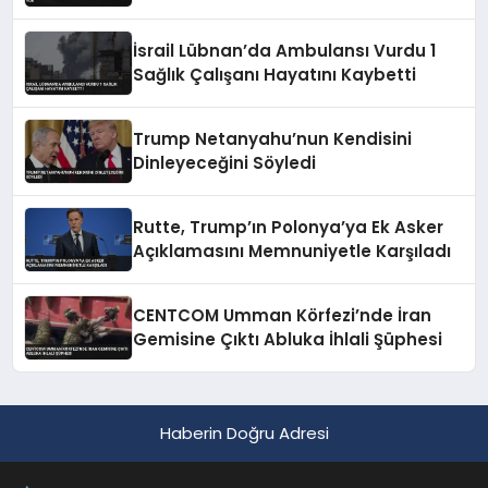
Konusunda Geri Adım Yok
İsrail Lübnan’da Ambulansı Vurdu 1
Sağlık Çalışanı Hayatını Kaybetti
Trump Netanyahu’nun Kendisini
Dinleyeceğini Söyledi
Rutte, Trump’ın Polonya’ya Ek Asker
Açıklamasını Memnuniyetle Karşıladı
CENTCOM Umman Körfezi’nde İran
Gemisine Çıktı Abluka İhlali Şüphesi
Haberin Doğru Adresi