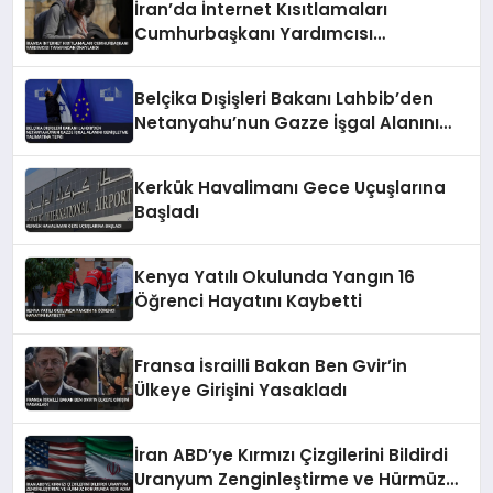
İran’da İnternet Kısıtlamaları
Cumhurbaşkanı Yardımcısı
Tarafından Onaylandı
Belçika Dışişleri Bakanı Lahbib’den
Netanyahu’nun Gazze İşgal Alanını
Genişletme Talimatına Tepki
Kerkük Havalimanı Gece Uçuşlarına
Başladı
Kenya Yatılı Okulunda Yangın 16
Öğrenci Hayatını Kaybetti
Fransa İsrailli Bakan Ben Gvir’in
Ülkeye Girişini Yasakladı
İran ABD’ye Kırmızı Çizgilerini Bildirdi
Uranyum Zenginleştirme ve Hürmüz