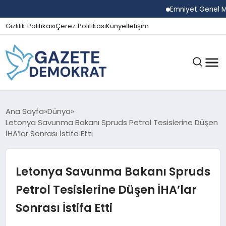
Emniyet Genel Müdürü
Gizlilik Politikası
Çerez Politikası
Künye
İletişim
GÜNDEM
Ana Sayfa
Dünya
Letonya Savunma Bakanı Spruds Petrol Tesislerine Düşen
İHA’lar Sonrası İstifa Etti
EKONOMI
Letonya Savunma Bakanı Spruds
SPOR
Petrol Tesislerine Düşen İHA’lar
Sonrası İstifa Etti
MAGAZIN