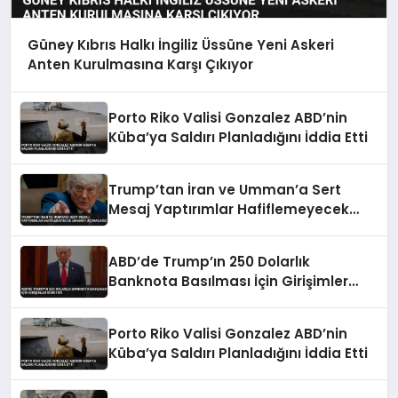
Güney Kıbrıs Halkı İngiliz Üssüne Yeni Askeri
Anten Kurulmasına Karşı Çıkıyor
Porto Riko Valisi Gonzalez ABD’nin
Küba’ya Saldırı Planladığını İddia Etti
Trump’tan İran ve Umman’a Sert
Mesaj Yaptırımlar Hafiflemeyecek
Umman’ı Uçuracağız
ABD’de Trump’ın 250 Dolarlık
Banknota Basılması İçin Girişimler
Sürüyor
Porto Riko Valisi Gonzalez ABD’nin
Küba’ya Saldırı Planladığını İddia Etti