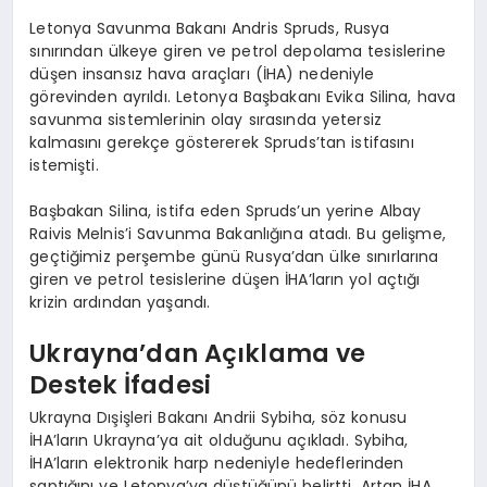
Letonya Savunma Bakanı Andris Spruds, Rusya
sınırından ülkeye giren ve petrol depolama tesislerine
düşen insansız hava araçları (İHA) nedeniyle
görevinden ayrıldı. Letonya Başbakanı Evika Silina, hava
savunma sistemlerinin olay sırasında yetersiz
kalmasını gerekçe göstererek Spruds’tan istifasını
istemişti.
Başbakan Silina, istifa eden Spruds’un yerine Albay
Raivis Melnis’i Savunma Bakanlığına atadı. Bu gelişme,
geçtiğimiz perşembe günü Rusya’dan ülke sınırlarına
giren ve petrol tesislerine düşen İHA’ların yol açtığı
krizin ardından yaşandı.
Ukrayna’dan Açıklama ve
Destek İfadesi
Ukrayna Dışişleri Bakanı Andrii Sybiha, söz konusu
İHA’ların Ukrayna’ya ait olduğunu açıkladı. Sybiha,
İHA’ların elektronik harp nedeniyle hedeflerinden
saptığını ve Letonya’ya düştüğünü belirtti. Artan İHA