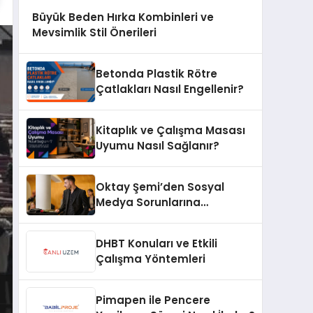
Büyük Beden Hırka Kombinleri ve
Mevsimlik Stil Önerileri
Betonda Plastik Rötre
Çatlakları Nasıl Engellenir?
Kitaplık ve Çalışma Masası
Uyumu Nasıl Sağlanır?
Oktay Şemi’den Sosyal
Medya Sorunlarına
Profesyonel Müdahale ve
Hızlı Çözüm Desteği
DHBT Konuları ve Etkili
Çalışma Yöntemleri
Pimapen ile Pencere