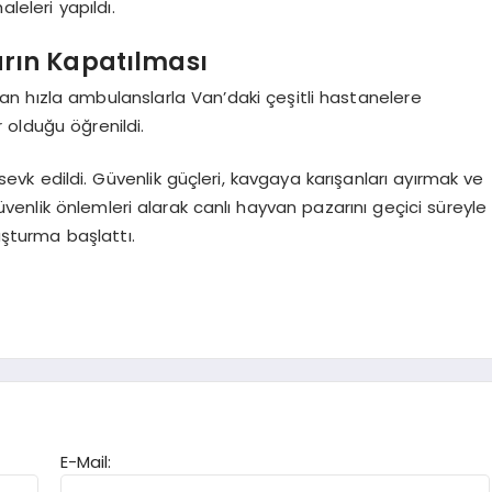
leleri yapıldı.
rın Kapatılması
ndan hızla ambulanslarla Van’daki çeşitli hastanelere
r olduğu öğrenildi.
evk edildi. Güvenlik güçleri, kavgaya karışanları ayırmak ve
enlik önlemleri alarak canlı hayvan pazarını geçici süreyle
uşturma başlattı.
E-Mail: