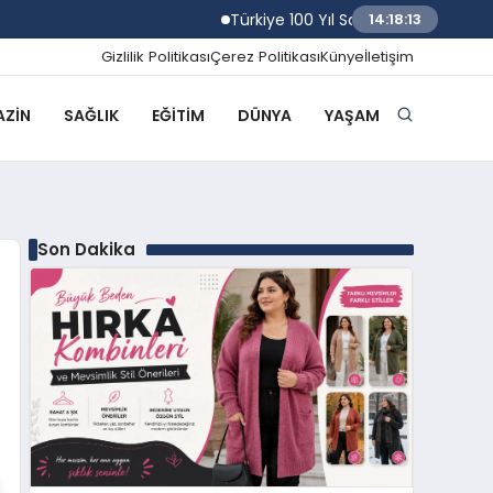
Türkiye 100 Yıl Sonra Kerkük Petrol Sahal
14:18:14
Gizlilik Politikası
Çerez Politikası
Künye
İletişim
ZIN
SAĞLIK
EĞITIM
DÜNYA
YAŞAM
Son Dakika