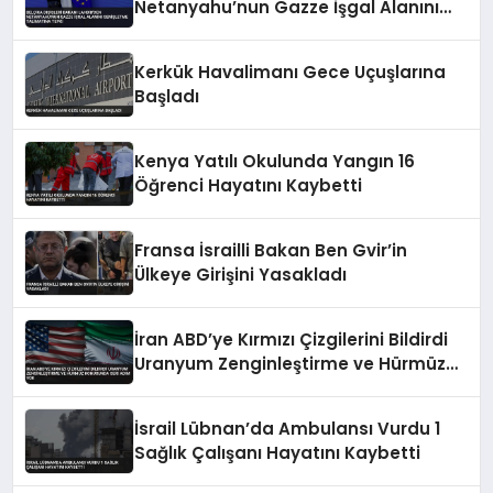
Netanyahu’nun Gazze İşgal Alanını
Genişletme Talimatına Tepki
Kerkük Havalimanı Gece Uçuşlarına
Başladı
Kenya Yatılı Okulunda Yangın 16
Öğrenci Hayatını Kaybetti
Fransa İsrailli Bakan Ben Gvir’in
Ülkeye Girişini Yasakladı
İran ABD’ye Kırmızı Çizgilerini Bildirdi
Uranyum Zenginleştirme ve Hürmüz
Konusunda Geri Adım Yok
İsrail Lübnan’da Ambulansı Vurdu 1
Sağlık Çalışanı Hayatını Kaybetti