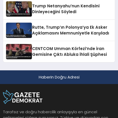
Trump Netanyahu’nun Kendisini
Dinleyeceğini Söyledi
Rutte, Trump’ın Polonya’ya Ek Asker
Açıklamasını Memnuniyetle Karşıladı
CENTCOM Umman Körfezi’nde İran
Gemisine Çıktı Abluka İhlali Şüphesi
Haberin Doğru Adresi
Tarafsız ve doğru habercilik anlayışıyla en güncel
gelişmeleri sizlere sunuyoruz. Türkiye ve dünyadan son