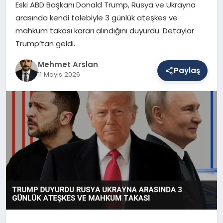
Eski ABD Başkanı Donald Trump, Rusya ve Ukrayna
arasında kendi talebiyle 3 günlük ateşkes ve
mahkum takası kararı alındığını duyurdu. Detaylar
SAĞLIK
Trump’tan geldi.
Mehmet Arslan
EĞITIM
Paylaş
11 Mayıs 2026
DÜNYA
YAŞAM