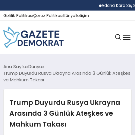
Adana Karataş Sera Org
Gizlilik Politikası
Çerez Politikası
Künye
İletişim
GÜNDEM
Ana Sayfa
Dünya
Trump Duyurdu Rusya Ukrayna Arasında 3 Günlük Ateşkes
ve Mahkum Takası
EKONOMI
Trump Duyurdu Rusya Ukrayna
SPOR
Arasında 3 Günlük Ateşkes ve
Mahkum Takası
MAGAZIN