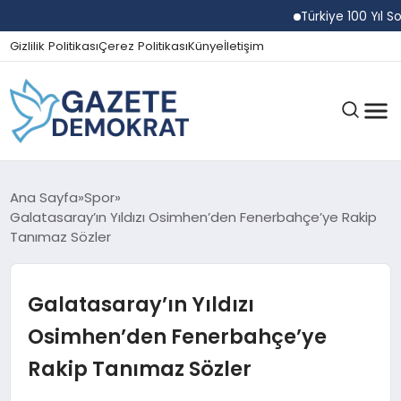
Türkiye 100 Yıl Sonra 
Gizlilik Politikası
Çerez Politikası
Künye
İletişim
GÜNDEM
Ana Sayfa
Spor
Galatasaray’ın Yıldızı Osimhen’den Fenerbahçe’ye Rakip
Tanımaz Sözler
EKONOMI
Galatasaray’ın Yıldızı
SPOR
Osimhen’den Fenerbahçe’ye
Rakip Tanımaz Sözler
MAGAZIN