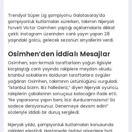
Trendyol Süper Lig şampiyonu Galatasaray’da
şampiyonluk kutlamaları sürerken, takımın Nijeryalı
forveti Victor Osimhen yaptığı açıklamalarla dikkat
çekti. Instagram üzerinden canlı yayın yapan 28
yaşındaki golcü, gelecek sezonun sinyallerini verdi.
Osimhen’den İddialı Mesajlar
Osimhen, sarı-kırmızılı taraftarların yoğun ilgisiyle
karşılaştığı canlı yayında rakiplere meydan okudu.
İstanbul sokaklarını dolduran taraftarlara övgüler
yağdıran Osimhen, takımının üstünlüğünü vurguladı.
“İstanbul bizim. Biz hallederiz,” diyen Nijeryalı oyuncu,
rakiplerin çabalarının sonuçsuz kalacağını ifade etti.
“Ne yaparsanız yapın beni, bizi durduramazsınız! Siz
sadece deniyorsunuz. Denemeye devam edin!”
sözleriyle iddialı bir duruş sergiledi.
Nijeryalı yıldız, şampiyonluk kutlamaları konusunda
rakipleri eleştirdi. Hastanede tedavi görenlere hızlı