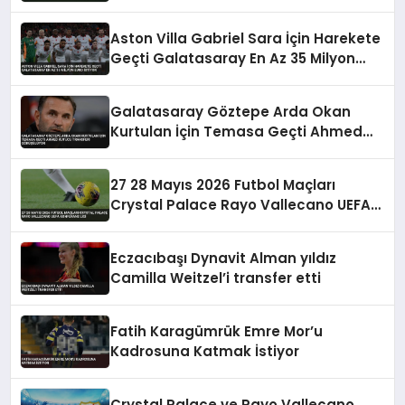
Aston Villa Gabriel Sara İçin Harekete
Geçti Galatasaray En Az 35 Milyon
Euro İstiyor
Galatasaray Göztepe Arda Okan
Kurtulan İçin Temasa Geçti Ahmed
Kutucu Transferi Görüşülüyor
27 28 Mayıs 2026 Futbol Maçları
Crystal Palace Rayo Vallecano UEFA
Konferans Ligi
Eczacıbaşı Dynavit Alman yıldız
Camilla Weitzel’i transfer etti
Fatih Karagümrük Emre Mor’u
Kadrosuna Katmak İstiyor
Crystal Palace ve Rayo Vallecano