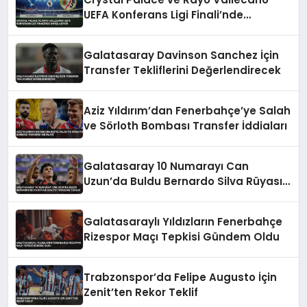
UEFA Konferans Ligi Finali’nde
Karşılaşıyor
Galatasaray Davinson Sanchez İçin
Transfer Tekliflerini Değerlendirecek
Aziz Yıldırım’dan Fenerbahçe’ye Salah
ve Sörloth Bombası Transfer İddiaları
Galatasaray 10 Numarayı Can
Uzun’da Buldu Bernardo Silva Rüyası
Maliyet Engeline Takıldı
Galatasaraylı Yıldızların Fenerbahçe
Rizespor Maçı Tepkisi Gündem Oldu
Trabzonspor’da Felipe Augusto İçin
Zenit’ten Rekor Teklif