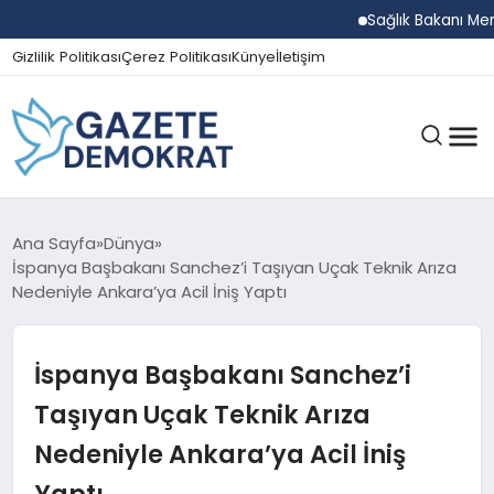
Sağlık Bakanı Memişoğlu
Gizlilik Politikası
Çerez Politikası
Künye
İletişim
GÜNDEM
Ana Sayfa
Dünya
İspanya Başbakanı Sanchez’i Taşıyan Uçak Teknik Arıza
Nedeniyle Ankara’ya Acil İniş Yaptı
EKONOMI
İspanya Başbakanı Sanchez’i
SPOR
Taşıyan Uçak Teknik Arıza
Nedeniyle Ankara’ya Acil İniş
MAGAZIN
Yaptı