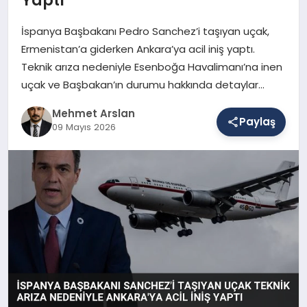
İspanya Başbakanı Pedro Sanchez’i taşıyan uçak,
SAĞLIK
Ermenistan’a giderken Ankara’ya acil iniş yaptı.
Teknik arıza nedeniyle Esenboğa Havalimanı’na inen
uçak ve Başbakan’ın durumu hakkında detaylar…
EĞITIM
Mehmet Arslan
Paylaş
09 Mayıs 2026
DÜNYA
YAŞAM