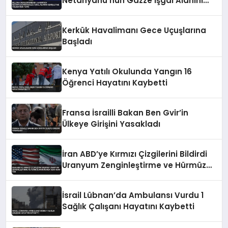
Netanyahu’nun Gazze İşgal Alanını
Genişletme Talimatına Tepki
Kerkük Havalimanı Gece Uçuşlarına
Başladı
Kenya Yatılı Okulunda Yangın 16
Öğrenci Hayatını Kaybetti
Fransa İsrailli Bakan Ben Gvir’in
Ülkeye Girişini Yasakladı
İran ABD’ye Kırmızı Çizgilerini Bildirdi
Uranyum Zenginleştirme ve Hürmüz
Konusunda Geri Adım Yok
İsrail Lübnan’da Ambulansı Vurdu 1
Sağlık Çalışanı Hayatını Kaybetti