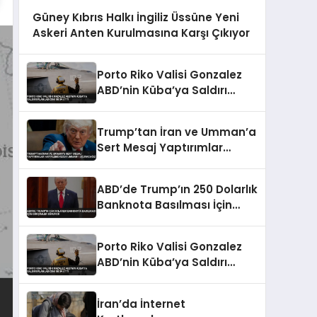
Güney Kıbrıs Halkı İngiliz Üssüne Yeni
Askeri Anten Kurulmasına Karşı Çıkıyor
Porto Riko Valisi Gonzalez
ABD’nin Küba’ya Saldırı
Planladığını İddia Etti
Trump’tan İran ve Umman’a
Sert Mesaj Yaptırımlar
Hafiflemeyecek Umman’ı
Uçuracağız
ABD’de Trump’ın 250 Dolarlık
Banknota Basılması İçin
Girişimler Sürüyor
Porto Riko Valisi Gonzalez
ABD’nin Küba’ya Saldırı
Planladığını İddia Etti
İran’da İnternet