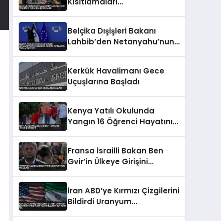
Kısıtlamaları
Cumhurbaşkanı Yardımcısı
Tarafından Onaylandı
Belçika Dışişleri Bakanı
Lahbib’den Netanyahu’nun
Gazze İşgal Alanını
Genişletme Talimatına
Kerkük Havalimanı Gece
Tepki
Uçuşlarına Başladı
Kenya Yatılı Okulunda
Yangın 16 Öğrenci Hayatını
Kaybetti
Fransa İsrailli Bakan Ben
Gvir’in Ülkeye Girişini
Yasakladı
İran ABD’ye Kırmızı Çizgilerini
Bildirdi Uranyum
Zenginleştirme ve Hürmüz