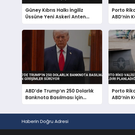
Güney Kıbrıs Halkı İngiliz
Porto Rik
Üssüne Yeni Askeri Anten
ABD’nin K
Kurulmasına Karşı Çıkıyor
Planladığı
ABD’de Trump’ın 250 Dolarlık
Porto Rik
Banknota Basılması İçin
ABD’nin K
Girişimler Sürüyor
Planladığı
Haberin Doğru Adresi