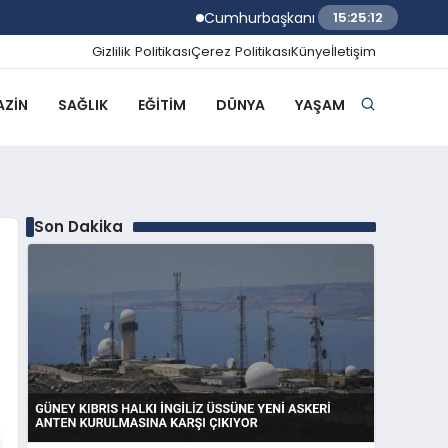
Cumhurbaşkanı Erdoğan Dezenformasyonla
15:25:13
Gizlilik Politikası
Çerez Politikası
Künye
İletişim
ZIN
SAĞLIK
EĞITIM
DÜNYA
YAŞAM
Son Dakika