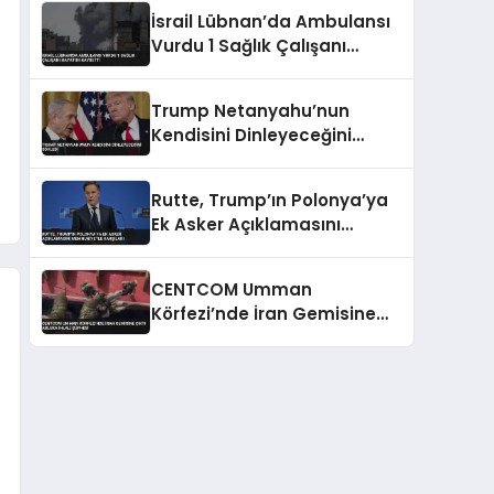
Konusunda Geri Adım Yok
İsrail Lübnan’da Ambulansı
Vurdu 1 Sağlık Çalışanı
Hayatını Kaybetti
Trump Netanyahu’nun
Kendisini Dinleyeceğini
Söyledi
Rutte, Trump’ın Polonya’ya
Ek Asker Açıklamasını
Memnuniyetle Karşıladı
CENTCOM Umman
Körfezi’nde İran Gemisine
Çıktı Abluka İhlali Şüphesi