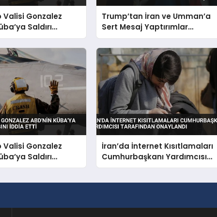
o Valisi Gonzalez
Trump’tan İran ve Umman’a
üba’ya Saldırı
Sert Mesaj Yaptırımlar
nı İddia Etti
Hafiflemeyecek Umman’ı
Uçuracağız
o Valisi Gonzalez
İran’da İnternet Kısıtlamaları
üba’ya Saldırı
Cumhurbaşkanı Yardımcısı
nı İddia Etti
Tarafından Onaylandı