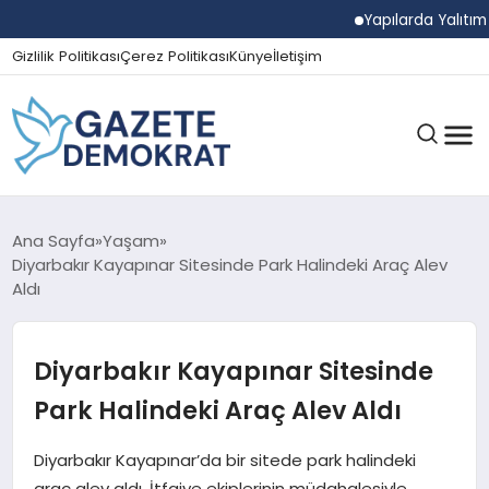
Yapılarda Yalıtım Ve 
Gizlilik Politikası
Çerez Politikası
Künye
İletişim
GÜNDEM
Ana Sayfa
Yaşam
Diyarbakır Kayapınar Sitesinde Park Halindeki Araç Alev
Aldı
EKONOMI
Diyarbakır Kayapınar Sitesinde
SPOR
Park Halindeki Araç Alev Aldı
Diyarbakır Kayapınar’da bir sitede park halindeki
MAGAZIN
araç alev aldı. İtfaiye ekiplerinin müdahalesiyle