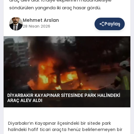
söndürülen yangında iki araç hasar gördü.
SAĞLIK
Mehmet Arslan
Paylaş
28 Nisan 2026
EĞITIM
DÜNYA
YAŞAM
Diyarbakır’ın Kayapınar ilçesindeki bir sitede park
halindeki hafif ticari araçta henüz belirlenemeyen bir