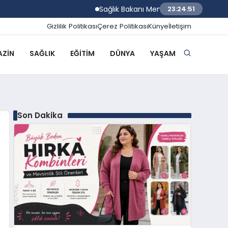
Sağlık Bakanı Memişoğlu Rize Şehir Hastan
23:24:52
Gizlilik Politikası
Çerez Politikası
Künye
İletişim
ZIN
SAĞLIK
EĞITIM
DÜNYA
YAŞAM
Son Dakika