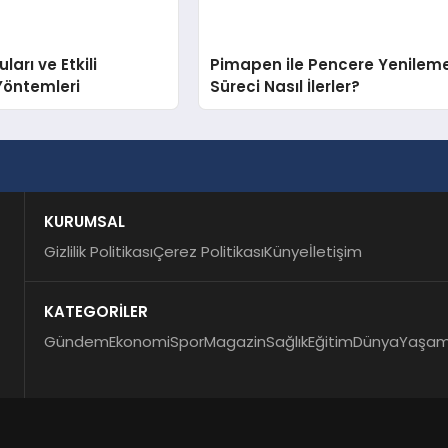
arı ve Etkili
Pimapen ile Pencere Yenilem
Yöntemleri
Süreci Nasıl İlerler?
KURUMSAL
Gizlilik Politikası
Çerez Politikası
Künye
İletişim
KATEGORİLER
Gündem
Ekonomi
Spor
Magazin
Sağlık
Eğitim
Dünya
Yaşa