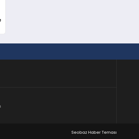
e
m
Seobaz Haber Teması