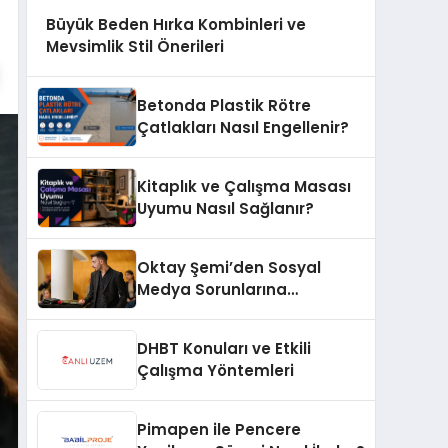
Büyük Beden Hırka Kombinleri ve
Mevsimlik Stil Önerileri
Betonda Plastik Rötre
Çatlakları Nasıl Engellenir?
Kitaplık ve Çalışma Masası
Uyumu Nasıl Sağlanır?
Oktay Şemi’den Sosyal
Medya Sorunlarına
Profesyonel Müdahale ve
Hızlı Çözüm Desteği
DHBT Konuları ve Etkili
Çalışma Yöntemleri
Pimapen ile Pencere