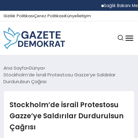
Sağlık Bakanı Memişoğl
Gizlilik Politikası
Çerez Politikası
Künye
İletişim
GÜNDEM
Ana Sayfa
Dünya
Stockholm’de İsrail Protestosu Gazze’ye Saldırılar
Durdurulsun Çağrısı
EKONOMI
Stockholm’de İsrail Protestosu
SPOR
Gazze’ye Saldırılar Durdurulsun
Çağrısı
MAGAZIN