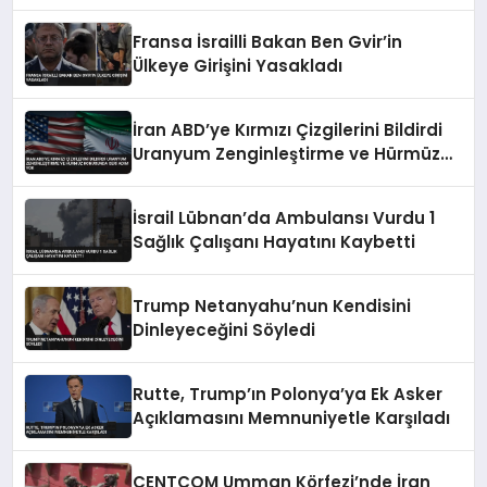
Fransa İsrailli Bakan Ben Gvir’in
Ülkeye Girişini Yasakladı
İran ABD’ye Kırmızı Çizgilerini Bildirdi
Uranyum Zenginleştirme ve Hürmüz
Konusunda Geri Adım Yok
İsrail Lübnan’da Ambulansı Vurdu 1
Sağlık Çalışanı Hayatını Kaybetti
Trump Netanyahu’nun Kendisini
Dinleyeceğini Söyledi
Rutte, Trump’ın Polonya’ya Ek Asker
Açıklamasını Memnuniyetle Karşıladı
CENTCOM Umman Körfezi’nde İran