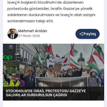
İsveç’in başkenti Stockholm’de düzenlenen
protestoda göstericiler, İsrail’in Gazze’ye yönelik
saldırılarının durdurulmasını ve İsveç’in silah satışını
SAĞLIK
sonlandırmasını talep etti.
Mehmet Arslan
EĞITIM
Paylaş
27 Nisan 2026
DÜNYA
YAŞAM