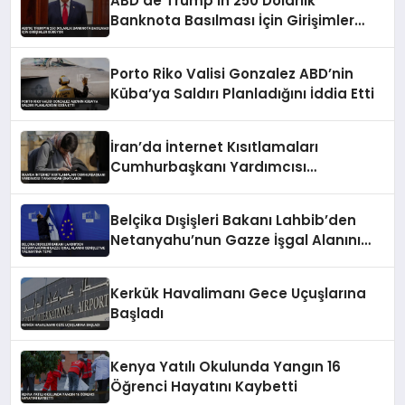
ABD’de Trump’ın 250 Dolarlık
Banknota Basılması İçin Girişimler
Sürüyor
Porto Riko Valisi Gonzalez ABD’nin
Küba’ya Saldırı Planladığını İddia Etti
İran’da İnternet Kısıtlamaları
Cumhurbaşkanı Yardımcısı
Tarafından Onaylandı
Belçika Dışişleri Bakanı Lahbib’den
Netanyahu’nun Gazze İşgal Alanını
Genişletme Talimatına Tepki
Kerkük Havalimanı Gece Uçuşlarına
Başladı
Kenya Yatılı Okulunda Yangın 16
Öğrenci Hayatını Kaybetti