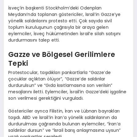
İsveç’in başkenti Stockholm’deki Odenplan
Meydanı’nda toplanan göstericiler, İsrail’in Gazze’ye
yönelik saldırılarını protesto etti. Çok sayıda sivil
toplum kuruluşunun çağrısıyla bir araya gelen
eylemciler, İsveç hükümetinden İsrail’e silah satışını
durdurmasını talep etti.
Gazze ve Bölgesel Gerilimlere
Tepki
Protestocular, taşıdıkları pankartlarla “Gazze’de
çocuklar açlıktan ölüyor”, “Gazze’de saldırılar
durdurulsun” ve “Gıda kısıtlamasına son verilsin”
mesajlarını iletti. Eylemciler, İsrail’in Gazze’deki işgaline
son verilmesi gerektiğini vurguladı.
Göstericiler ayrıca Filistin, İran ve Lübnan bayrakları
taşıdı. ABD ve İsrail’in İran’a yönelik saldırılarının da
durdurulması çağrısında bulunan eylemciler, “İran’a
saldırılar dursun” ve “İsrail barış anlaşmasına uysun”
yazılı pankartlar sergiledi.