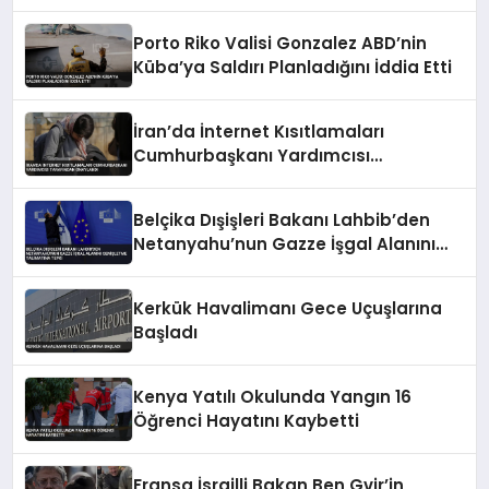
Sürüyor
Porto Riko Valisi Gonzalez ABD’nin
Küba’ya Saldırı Planladığını İddia Etti
İran’da İnternet Kısıtlamaları
Cumhurbaşkanı Yardımcısı
Tarafından Onaylandı
Belçika Dışişleri Bakanı Lahbib’den
Netanyahu’nun Gazze İşgal Alanını
Genişletme Talimatına Tepki
Kerkük Havalimanı Gece Uçuşlarına
Başladı
Kenya Yatılı Okulunda Yangın 16
Öğrenci Hayatını Kaybetti
Fransa İsrailli Bakan Ben Gvir’in