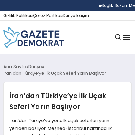
Sağlık Bakanı Memişoğl
Gizlilik Politikası
Çerez Politikası
Künye
İletişim
GÜNDEM
Ana Sayfa
Dünya
İran’dan Türkiye’ye İlk Uçak Seferi Yarın Başlıyor
EKONOMI
İran’dan Türkiye’ye İlk Uçak
Seferi Yarın Başlıyor
SPOR
İran’dan Türkiye’ye yönelik uçak seferleri yarın
yeniden başlıyor. Meşhed-İstanbul hattında ilk
MAGAZIN