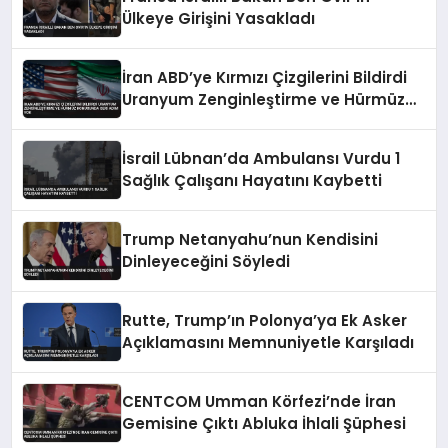
Ülkeye Girişini Yasakladı
İran ABD’ye Kırmızı Çizgilerini Bildirdi
Uranyum Zenginleştirme ve Hürmüz
Konusunda Geri Adım Yok
İsrail Lübnan’da Ambulansı Vurdu 1
Sağlık Çalışanı Hayatını Kaybetti
Trump Netanyahu’nun Kendisini
Dinleyeceğini Söyledi
Rutte, Trump’ın Polonya’ya Ek Asker
Açıklamasını Memnuniyetle Karşıladı
CENTCOM Umman Körfezi’nde İran
Gemisine Çıktı Abluka İhlali Şüphesi