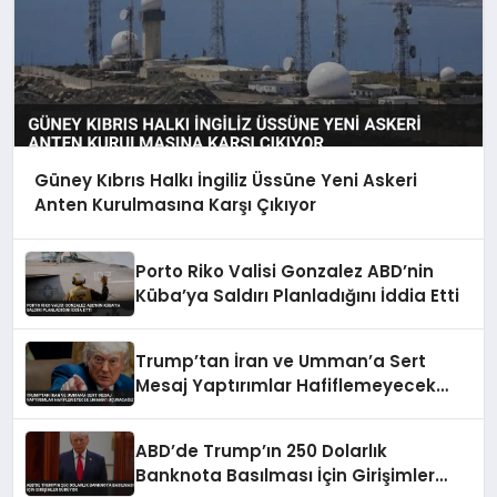
Güney Kıbrıs Halkı İngiliz Üssüne Yeni Askeri
Anten Kurulmasına Karşı Çıkıyor
Porto Riko Valisi Gonzalez ABD’nin
Küba’ya Saldırı Planladığını İddia Etti
Trump’tan İran ve Umman’a Sert
Mesaj Yaptırımlar Hafiflemeyecek
Umman’ı Uçuracağız
ABD’de Trump’ın 250 Dolarlık
Banknota Basılması İçin Girişimler