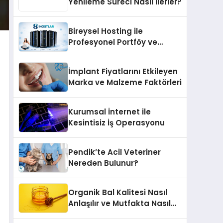
Yenileme Süreci Nasıl İlerler?
Bireysel Hosting ile
Profesyonel Portföy ve
Kişisel Marka Sitesi
İmplant Fiyatlarını Etkileyen
Marka ve Malzeme Faktörleri
Kurumsal İnternet ile
Kesintisiz İş Operasyonu
Pendik’te Acil Veteriner
Nereden Bulunur?
Organik Bal Kalitesi Nasıl
Anlaşılır ve Mutfakta Nasıl
Kullanılır?