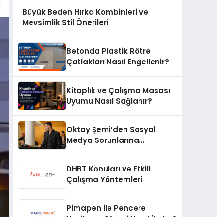
Büyük Beden Hırka Kombinleri ve
Mevsimlik Stil Önerileri
Betonda Plastik Rötre
Çatlakları Nasıl Engellenir?
Kitaplık ve Çalışma Masası
Uyumu Nasıl Sağlanır?
Oktay Şemi’den Sosyal
Medya Sorunlarına
Profesyonel Müdahale ve
Hızlı Çözüm Desteği
DHBT Konuları ve Etkili
Çalışma Yöntemleri
Pimapen ile Pencere