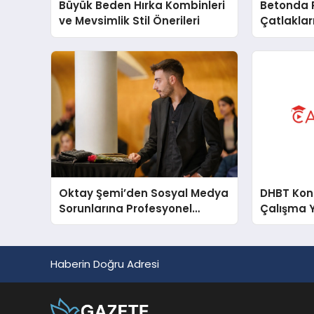
Büyük Beden Hırka Kombinleri
Betonda P
ve Mevsimlik Stil Önerileri
Çatlakları
Oktay Şemi’den Sosyal Medya
DHBT Konul
Sorunlarına Profesyonel
Çalışma 
Müdahale ve Hızlı Çözüm
Desteği
Haberin Doğru Adresi