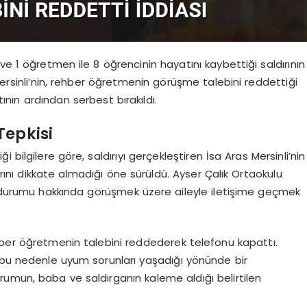
1 öğretmen ile 8 öğrencinin hayatını kaybettiği saldırının
Mersinli’nin, rehber öğretmenin görüşme talebini reddettiği
tının ardından serbest bırakıldı.
Tepkisi
bilgilere göre, saldırıyı gerçekleştiren İsa Aras Mersinli’nin
arını dikkate almadığı öne sürüldü. Ayser Çalık Ortaokulu
ik durumu hakkında görüşmek üzere aileyle iletişime geçmek
hber öğretmenin talebini reddederek telefonu kapattı.
 ve bu nedenle uyum sorunları yaşadığı yönünde bir
umun, baba ve saldırganın kaleme aldığı belirtilen