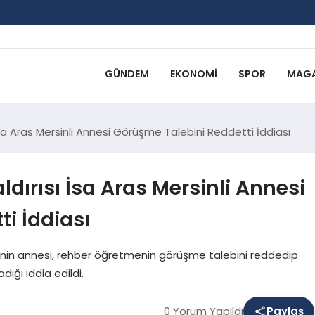
GÜNDEM
EKONOMI
SPOR
MAGA
a Aras Mersinli Annesi Görüşme Talebini Reddetti İddiası
ırısı İsa Aras Mersinli Annesi
i İddiası
’nin annesi, rehber öğretmenin görüşme talebini reddedip
dığı iddia edildi.
0 Yorum Yapıldı
Paylaş