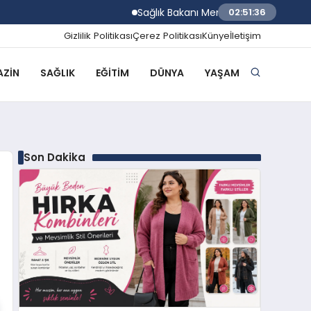
Sağlık Bakanı Memişoğlu Rize Şehir Hastan
02:51:37
Gizlilik Politikası
Çerez Politikası
Künye
İletişim
ZIN
SAĞLIK
EĞITIM
DÜNYA
YAŞAM
Son Dakika