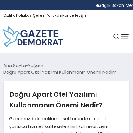
Sağlık Bakanı Memişoğl
Gizlilik Politikası
Çerez Politikası
Künye
İletişim
GÜNDEM
Ana Sayfa
Yaşam
Doğru Apart Otel Yazılımı Kullanmanın Önemi Nedir?
EKONOMI
Doğru Apart Otel Yazılımı
Kullanmanın Önemi Nedir?
SPOR
Günümüzde konaklama sektöründe rekabet
yalnızca hizmet kalitesiyle sınırlı kalmıyor, aynı
MAGAZIN