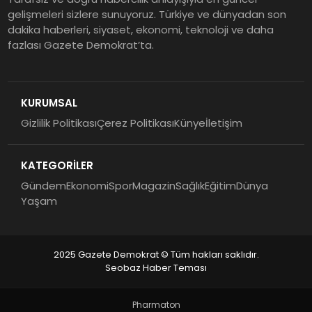
gelişmeleri sizlere sunuyoruz. Türkiye ve dünyadan son
dakika haberleri, siyaset, ekonomi, teknoloji ve daha
fazlası Gazete Demokrat’ta.
KURUMSAL
Gizlilik Politikası
Çerez Politikası
Künye
İletişim
KATEGORİLER
Gündem
Ekonomi
Spor
Magazin
Sağlık
Eğitim
Dünya
Yaşam
2025 Gazete Demokrat © Tüm hakları saklıdır.
Seobaz Haber Teması
Pharmaton