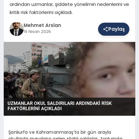
ardından uzmanlar, şiddete yönelimin nedenlerini ve
kritik risk faktörlerini açıkladı.
SAĞLIK
Mehmet Arslan
Paylaş
19 Nisan 2026
EĞITIM
DÜNYA
YAŞAM
Şanlıurfa ve Kahramanmaraş’ta bir gün arayla
okullarda meydana gelen silahlı saldırılar, toplumda