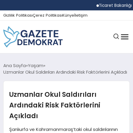
Ticaret Bakanlığı Ekipl
Gizlilik Politikası
Çerez Politikası
Künye
İletişim
GÜNDEM
Ana Sayfa
Yaşam
Uzmanlar Okul Saldırıları Ardındaki Risk Faktörlerini Açıkladı
EKONOMI
Uzmanlar Okul Saldırıları
Ardındaki Risk Faktörlerini
SPOR
Açıkladı
Şanlıurfa ve Kahramanmaraş’taki okul saldırılarının
MAGAZIN