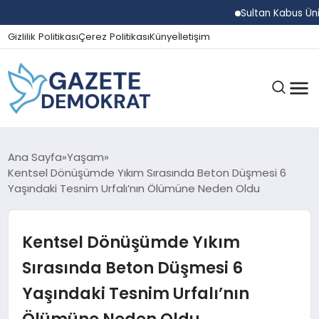
Sultan Kabus Üniversi
Gizlilik Politikası
Çerez Politikası
Künye
İletişim
GÜNDEM
Ana Sayfa
Yaşam
Kentsel Dönüşümde Yıkım Sırasında Beton Düşmesi 6
Yaşındaki Tesnim Urfalı’nın Ölümüne Neden Oldu
EKONOMI
Kentsel Dönüşümde Yıkım
SPOR
Sırasında Beton Düşmesi 6
Yaşındaki Tesnim Urfalı’nın
MAGAZIN
Ölümüne Neden Oldu