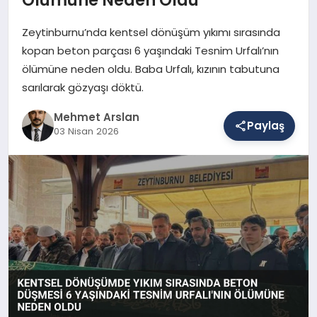
Zeytinburnu’nda kentsel dönüşüm yıkımı sırasında
SAĞLIK
kopan beton parçası 6 yaşındaki Tesnim Urfalı’nın
ölümüne neden oldu. Baba Urfalı, kızının tabutuna
sarılarak gözyaşı döktü.
EĞITIM
Mehmet Arslan
Paylaş
03 Nisan 2026
DÜNYA
YAŞAM