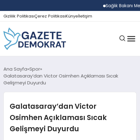
Sağlık Bakanı Memişoğ
Gizlilik Politikası
Çerez Politikası
Künye
İletişim
GÜNDEM
Ana Sayfa
Spor
Galatasaray’dan Victor Osimhen Açıklaması Sıcak
Gelişmeyi Duyurdu
EKONOMI
Galatasaray’dan Victor
SPOR
Osimhen Açıklaması Sıcak
Gelişmeyi Duyurdu
MAGAZIN