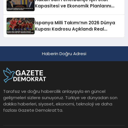
Kapasitesi ve Ekonomik Planlarını
Duyurdu
İspanya Milli Takımı’nın 2026 Dünya
Kupası Kadrosu Açıklandı Real
Madrid’den Oyuncu Yok
Haberin Doğru Adresi
Tarafsız ve doğru habercilik anlayışıyla en güncel
gelişmeleri sizlere sunuyoruz. Türkiye ve dünyadan son
dakika haberleri, siyaset, ekonomi, teknoloji ve daha
fazlası Gazete Demokrat’ta.