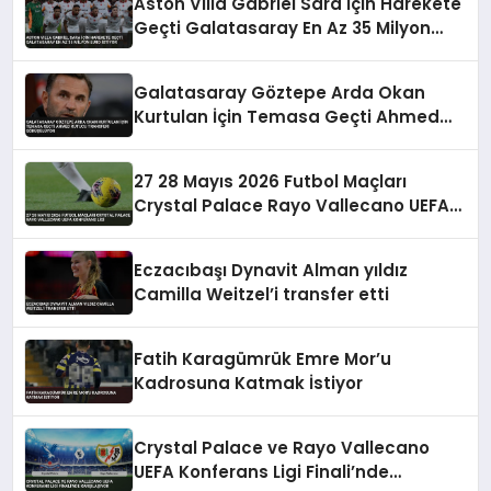
Aston Villa Gabriel Sara İçin Harekete
Geçti Galatasaray En Az 35 Milyon
Euro İstiyor
Galatasaray Göztepe Arda Okan
Kurtulan İçin Temasa Geçti Ahmed
Kutucu Transferi Görüşülüyor
27 28 Mayıs 2026 Futbol Maçları
Crystal Palace Rayo Vallecano UEFA
Konferans Ligi
Eczacıbaşı Dynavit Alman yıldız
Camilla Weitzel’i transfer etti
Fatih Karagümrük Emre Mor’u
Kadrosuna Katmak İstiyor
Crystal Palace ve Rayo Vallecano
UEFA Konferans Ligi Finali’nde