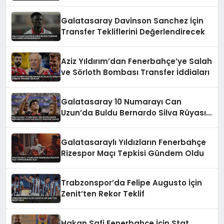
Karşılaşıyor
Galatasaray Davinson Sanchez İçin
Transfer Tekliflerini Değerlendirecek
Aziz Yıldırım’dan Fenerbahçe’ye Salah
ve Sörloth Bombası Transfer İddiaları
Galatasaray 10 Numarayı Can
Uzun’da Buldu Bernardo Silva Rüyası
Maliyet Engeline Takıldı
Galatasaraylı Yıldızların Fenerbahçe
Rizespor Maçı Tepkisi Gündem Oldu
Trabzonspor’da Felipe Augusto İçin
Zenit’ten Rekor Teklif
Hakan Safi Fenerbahçe İçin Stat