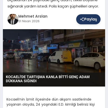
sığınarak yardım istedi. Polis kaçan şüphelileri arıyor.
SAĞLIK
Mehmet Arslan
Paylaş
01 Nisan 2026
EĞITIM
DÜNYA
YAŞAM
Kocaeli’nin İzmit ilçesinde dün akşam saatlerinde
yaşanan olayda, 24 yaşındaki E.D. kimliği belirsiz kişi