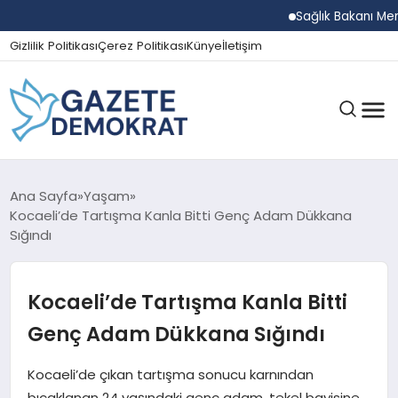
Sağlık Bakanı Memişoğ
Gizlilik Politikası
Çerez Politikası
Künye
İletişim
GÜNDEM
Ana Sayfa
Yaşam
Kocaeli’de Tartışma Kanla Bitti Genç Adam Dükkana
Sığındı
EKONOMI
Kocaeli’de Tartışma Kanla Bitti
SPOR
Genç Adam Dükkana Sığındı
Kocaeli’de çıkan tartışma sonucu karnından
MAGAZIN
bıçaklanan 24 yaşındaki genç adam, tekel bayisine