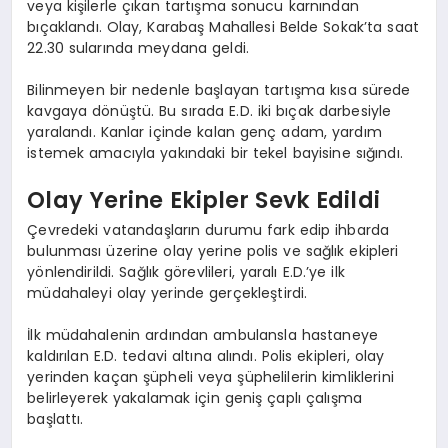
veya kişilerle çıkan tartışma sonucu karnından
bıçaklandı. Olay, Karabaş Mahallesi Belde Sokak’ta saat
22.30 sularında meydana geldi.
Bilinmeyen bir nedenle başlayan tartışma kısa sürede
kavgaya dönüştü. Bu sırada E.D. iki bıçak darbesiyle
yaralandı. Kanlar içinde kalan genç adam, yardım
istemek amacıyla yakındaki bir tekel bayisine sığındı.
Olay Yerine Ekipler Sevk Edildi
Çevredeki vatandaşların durumu fark edip ihbarda
bulunması üzerine olay yerine polis ve sağlık ekipleri
yönlendirildi. Sağlık görevlileri, yaralı E.D.’ye ilk
müdahaleyi olay yerinde gerçekleştirdi.
İlk müdahalenin ardından ambulansla hastaneye
kaldırılan E.D. tedavi altına alındı. Polis ekipleri, olay
yerinden kaçan şüpheli veya şüphelilerin kimliklerini
belirleyerek yakalamak için geniş çaplı çalışma
başlattı.