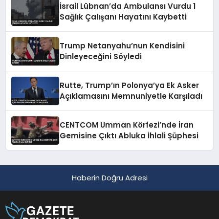
İsrail Lübnan’da Ambulansı Vurdu 1
Sağlık Çalışanı Hayatını Kaybetti
Trump Netanyahu’nun Kendisini
Dinleyeceğini Söyledi
Rutte, Trump’ın Polonya’ya Ek Asker
Açıklamasını Memnuniyetle Karşıladı
CENTCOM Umman Körfezi’nde İran
Gemisine Çıktı Abluka İhlali Şüphesi
Haberin Doğru Adresi