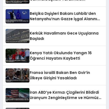
Tarafından Onaylandı
Belçika Dışişleri Bakanı Lahbib’den
Netanyahu’nun Gazze İşgal Alanını
Genişletme Talimatına Tepki
Kerkük Havalimanı Gece Uçuşlarına
Başladı
Kenya Yatılı Okulunda Yangın 16
Öğrenci Hayatını Kaybetti
Fransa İsrailli Bakan Ben Gvir’in
Ülkeye Girişini Yasakladı
İran ABD’ye Kırmızı Çizgilerini Bildirdi
Uranyum Zenginleştirme ve Hürmüz
Konusunda Geri Adım Yok