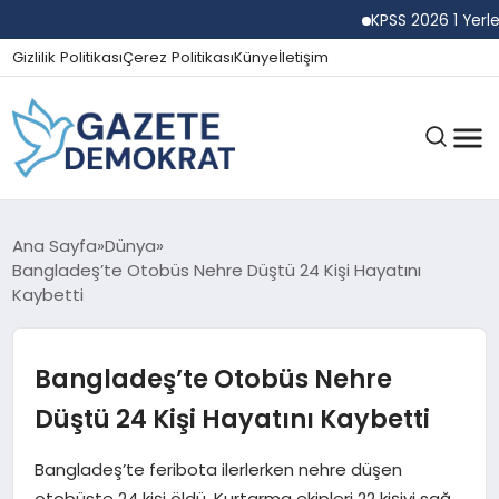
KPSS 2026 1 Yerleştirm
Gizlilik Politikası
Çerez Politikası
Künye
İletişim
GÜNDEM
Ana Sayfa
Dünya
Bangladeş’te Otobüs Nehre Düştü 24 Kişi Hayatını
Kaybetti
EKONOMI
Bangladeş’te Otobüs Nehre
SPOR
Düştü 24 Kişi Hayatını Kaybetti
Bangladeş’te feribota ilerlerken nehre düşen
MAGAZIN
otobüste 24 kişi öldü. Kurtarma ekipleri 22 kişiyi sağ