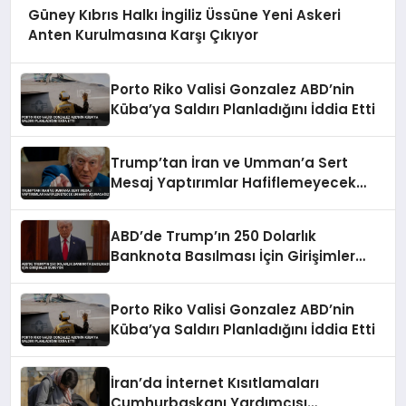
Güney Kıbrıs Halkı İngiliz Üssüne Yeni Askeri
Anten Kurulmasına Karşı Çıkıyor
Porto Riko Valisi Gonzalez ABD’nin
Küba’ya Saldırı Planladığını İddia Etti
Trump’tan İran ve Umman’a Sert
Mesaj Yaptırımlar Hafiflemeyecek
Umman’ı Uçuracağız
ABD’de Trump’ın 250 Dolarlık
Banknota Basılması İçin Girişimler
Sürüyor
Porto Riko Valisi Gonzalez ABD’nin
Küba’ya Saldırı Planladığını İddia Etti
İran’da İnternet Kısıtlamaları
Cumhurbaşkanı Yardımcısı