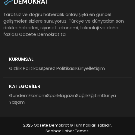
Tarafsız ve doğru habercilik anlayışıyla en güncel
gelişmeleri sizlere sunuyoruz. Türkiye ve dünyadan son
dakika haberleri, siyaset, ekonomi, teknoloji ve daha
fazlası Gazete Demokrat’ta.
KURUMSAL
Gizlilik Politikası
Çerez Politikası
Künye
İletişim
KATEGORİLER
Gündem
Ekonomi
Spor
Magazin
Sağlık
Eğitim
Dünya
Yaşam
2025 Gazete Demokrat © Tüm hakları saklıdır.
Seobaz Haber Teması