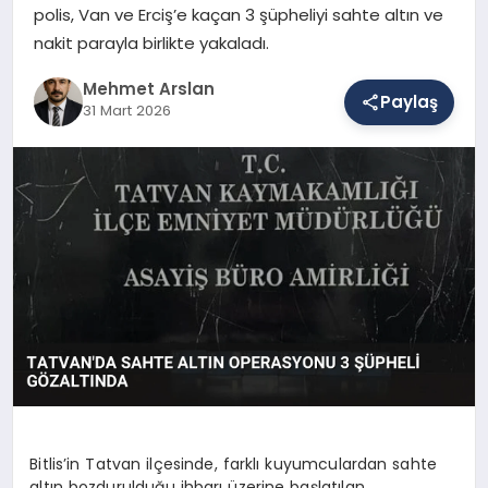
polis, Van ve Erciş’e kaçan 3 şüpheliyi sahte altın ve
nakit parayla birlikte yakaladı.
SAĞLIK
Mehmet Arslan
Paylaş
31 Mart 2026
EĞITIM
DÜNYA
YAŞAM
Bitlis’in Tatvan ilçesinde, farklı kuyumculardan sahte
altın bozdurulduğu ihbarı üzerine başlatılan