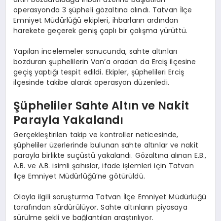
operasyonda 3 şüpheli gözaltına alındı. Tatvan İlçe
Emniyet Müdürlüğü ekipleri, ihbarların ardından
harekete geçerek geniş çaplı bir çalışma yürüttü.
Yapılan incelemeler sonucunda, sahte altınları
bozduran şüphelilerin Van’a oradan da Erciş ilçesine
geçiş yaptığı tespit edildi. Ekipler, şüphelileri Erciş
ilçesinde takibe alarak operasyon düzenledi.
Şüpheliler Sahte Altın ve Nakit
Parayla Yakalandı
Gerçekleştirilen takip ve kontroller neticesinde,
şüpheliler üzerlerinde bulunan sahte altınlar ve nakit
parayla birlikte suçüstü yakalandı. Gözaltına alınan E.B.,
A.B. ve A.B. isimli şahıslar, ifade işlemleri için Tatvan
İlçe Emniyet Müdürlüğü’ne götürüldü.
Olayla ilgili soruşturma Tatvan İlçe Emniyet Müdürlüğü
tarafından sürdürülüyor. Sahte altınların piyasaya
sürülme şekli ve bağlantıları araştırılıyor.