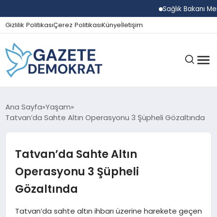
Sağlık Bakanı Memişo
Gizlilik Politikası
Çerez Politikası
Künye
İletişim
GÜNDEM
Ana Sayfa
Yaşam
Tatvan’da Sahte Altın Operasyonu 3 Şüpheli Gözaltında
EKONOMI
Tatvan’da Sahte Altın
Operasyonu 3 Şüpheli
SPOR
Gözaltında
Tatvan’da sahte altın ihbarı üzerine harekete geçen
MAGAZIN