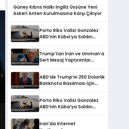
Güney Kıbrıs Halkı İngiliz Üssüne Yeni
Askeri Anten Kurulmasına Karşı Çıkıyor
Porto Riko Valisi Gonzalez
ABD’nin Küba’ya Saldırı
Planladığını İddia Etti
Trump’tan İran ve Umman’a
Sert Mesaj Yaptırımlar
Hafiflemeyecek Umman’ı
Uçuracağız
ABD’de Trump’ın 250 Dolarlık
Banknota Basılması İçin
Girişimler Sürüyor
Porto Riko Valisi Gonzalez
ABD’nin Küba’ya Saldırı
Planladığını İddia Etti
İran’da İnternet