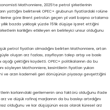
konomisti Mathonniere, 2025’te petrol şirketlerinin
arın yattığını belirterek OPEC+ grubunun fiyatlardaki rolüne
ilerine göre Brent petrolün geçen yıl varil başına ortalama
ıllık bazda yaklaşık yüzde 15’lik düşüşe işaret ettiğini
ketlerin karlılığını etkileyen en belirleyici unsur olduğunu
üşük petrol fiyatları olmadığını belirten Mathonniere, artan
üyle oluşan arz fazlası, zayıflayan talep artışı ve baskı
ını aşağı çektiğini kaydetti. OPEC+ politikalarının da bu
ı söyleyen Mathonniere, kesintilerin fiyatları yukarı
imi ve arzın kademeli geri dönüşünün piyasayı gevşettiğini
tlerin karlarındaki gerilemenin ana faktörü olduğunu ifade
rz ve düşük rafinaj marjlarının da bu baskıyı artırdığını
rısız olduğunu ve kar düşüşünün esas olarak küresel arz