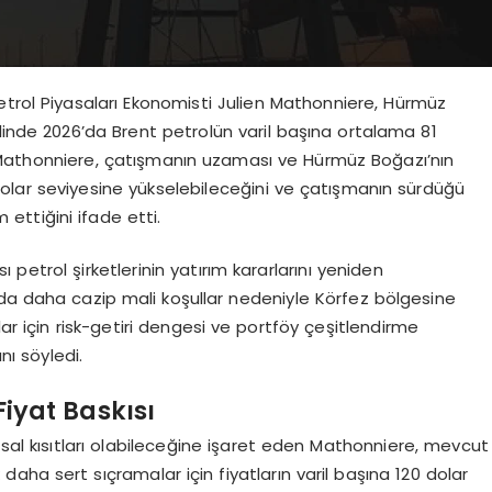
etrol Piyasaları Ekonomisti Julien Mathonniere, Hürmüz
linde 2026’da Brent petrolün varil başına ortalama 81
. Mathonniere, çatışmanın uzaması ve Hürmüz Boğazı’nın
dolar seviyesine yükselebileceğini ve çatışmanın sürdüğü
 ettiğini ifade etti.
ı petrol şirketlerinin yatırım kararlarını yeniden
llarda daha cazip mali koşullar nedeniyle Körfez bölgesine
lar için risk-getiri dengesi ve portföy çeşitlendirme
nı söyledi.
 Fiyat Baskısı
sal kısıtları olabileceğine işaret eden Mathonniere, mevcut
cak daha sert sıçramalar için fiyatların varil başına 120 dolar