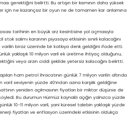
ı gerektiğini belirtti. Bu artışın bir kısmının daha yüksek
tler için ne kazançsız bir oyun ne de tamamen kar anlamına
sası tarihinin en büyük arz kesintisine yol açmasıyla
cil stok salımı kararının piyasaya etkisinin sınırlı kalacağını
 varilin biraz üzerinde bir katkıya denk geldiğini ifade etti.
nlük yaklaşık 10 milyon varil ek üretime ihtiyaç olduğunu,
iğini veya arzın ciddi şekilde yetersiz kalacağını belirtti.
apılan ham petrol ihracatının günlük 7 milyon varilin altında
 varil seviyenin yüzde 40’ından azına karşılık geldiğine
attının yeniden açılmasının fiyatları bir miktar düşürse de
nı söyledi. Bu durumun Hürmüz kaynaklı açığın yalnızca yüzde
günlük 10-11 milyon varil, yani küresel talebin yaklaşık yüzde
erji fiyatları ve enflasyon üzerindeki etkisinin oldukça