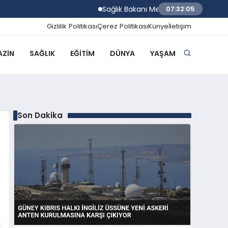
Sağlık Bakanı Memişoğlu İzmir Biyotıp ve G
07:32:06
Gizlilik Politikası
Çerez Politikası
Künye
İletişim
ZIN
SAĞLIK
EĞITIM
DÜNYA
YAŞAM
Son Dakika