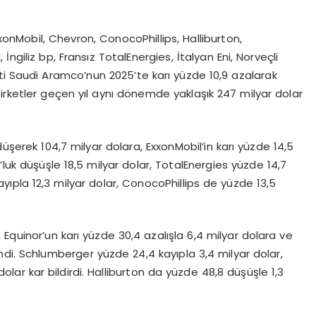
xxonMobil, Chevron, ConocoPhillips, Halliburton,
ngiliz bp, Fransız TotalEnergies, İtalyan Eni, Norveçli
eti Saudi Aramco’nun 2025’te karı yüzde 10,9 azalarak
şirketler geçen yıl aynı dönemde yaklaşık 247 milyar dolar
erek 104,7 milyar dolara, ExxonMobil’in karı yüzde 14,5
9’luk düşüşle 18,5 milyar dolar, TotalEnergies yüzde 14,7
ayıpla 12,3 milyar dolar, ConocoPhillips de yüzde 13,5
, Equinor’un karı yüzde 30,4 azalışla 6,4 milyar dolara ve
 indi. Schlumberger yüzde 24,4 kayıpla 3,4 milyar dolar,
olar kar bildirdi. Halliburton da yüzde 48,8 düşüşle 1,3