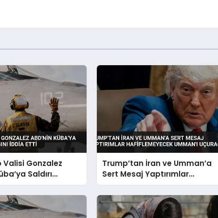
o Valisi Gonzalez
Trump’tan İran ve Umman’a
üba’ya Saldırı
Sert Mesaj Yaptırımlar
nı İddia Etti
Hafiflemeyecek Umman’ı
Uçuracağız