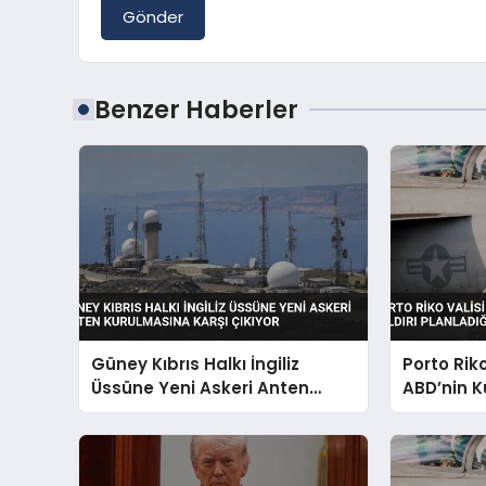
Gönder
Benzer Haberler
Güney Kıbrıs Halkı İngiliz
Porto Rik
Üssüne Yeni Askeri Anten
ABD’nin K
Kurulmasına Karşı Çıkıyor
Planladığı