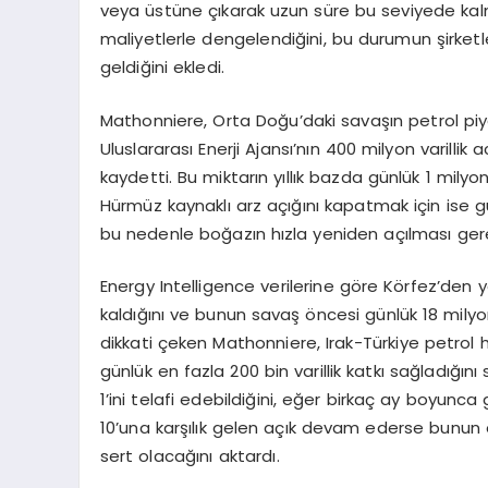
veya üstüne çıkarak uzun süre bu seviyede kalmas
maliyetlerle dengelendiğini, bu durumun şirke
geldiğini ekledi.
Mathonniere, Orta Doğu’daki savaşın petrol piya
Uluslararası Enerji Ajansı’nın 400 milyon varillik a
kaydetti. Bu miktarın yıllık bazda günlük 1 milyon
Hürmüz kaynaklı arz açığını kapatmak için ise gü
bu nedenle boğazın hızla yeniden açılması gerekt
Energy Intelligence verilerine göre Körfez’den y
kaldığını ve bunun savaş öncesi günlük 18 milyon
dikkati çeken Mathonniere, Irak-Türkiye petrol h
günlük en fazla 200 bin varillik katkı sağladığı
1’ini telafi edebildiğini, eğer birkaç ay boyunca 
10’una karşılık gelen açık devam ederse bunun en
sert olacağını aktardı.