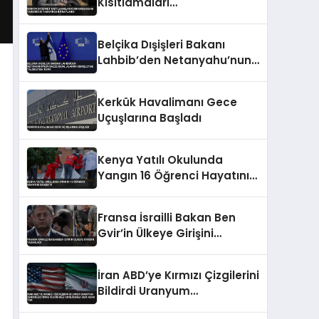
Kısıtlamaları
Cumhurbaşkanı Yardımcısı
Tarafından Onaylandı
Belçika Dışişleri Bakanı
Lahbib’den Netanyahu’nun
Gazze İşgal Alanını
Genişletme Talimatına
Kerkük Havalimanı Gece
Tepki
Uçuşlarına Başladı
Kenya Yatılı Okulunda
Yangın 16 Öğrenci Hayatını
Kaybetti
Fransa İsrailli Bakan Ben
Gvir’in Ülkeye Girişini
Yasakladı
İran ABD’ye Kırmızı Çizgilerini
Bildirdi Uranyum
Zenginleştirme ve Hürmüz