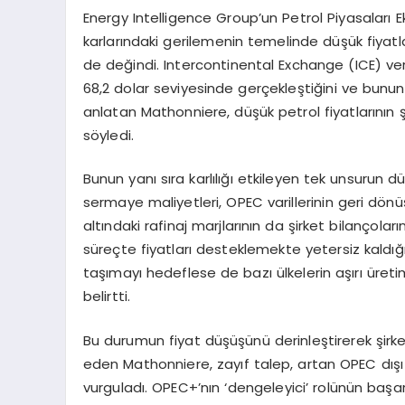
Energy Intelligence Group’un Petrol Piyasaları E
karlarındaki gerilemenin temelinde düşük fiyatl
de değindi. Intercontinental Exchange (ICE) ver
68,2 dolar seviyesinde gerçekleştiğini ve bunun y
anlatan Mathonniere, düşük petrol fiyatlarının şir
söyledi.
Bunun yanı sıra karlılığı etkileyen tek unsurun d
sermaye maliyetleri, OPEC varillerinin geri dönüş
altındaki rafinaj marjlarının da şirket bilançolar
süreçte fiyatları desteklemekte yetersiz kaldığın
taşımayı hedeflese de bazı ülkelerin aşırı üret
belirtti.
Bu durumun fiyat düşüşünü derinleştirerek şirke
eden Mathonniere, zayıf talep, artan OPEC dışı a
vurguladı. OPEC+’nın ‘dengeleyici’ rolünün başa