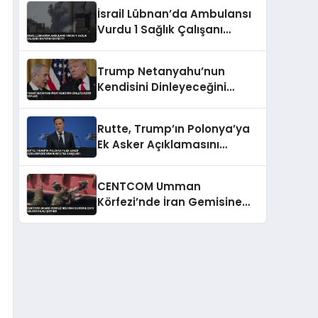
Konusunda Geri Adım Yok
İsrail Lübnan’da Ambulansı
Vurdu 1 Sağlık Çalışanı
Hayatını Kaybetti
Trump Netanyahu’nun
Kendisini Dinleyeceğini
Söyledi
Rutte, Trump’ın Polonya’ya
Ek Asker Açıklamasını
Memnuniyetle Karşıladı
CENTCOM Umman
Körfezi’nde İran Gemisine
Çıktı Abluka İhlali Şüphesi