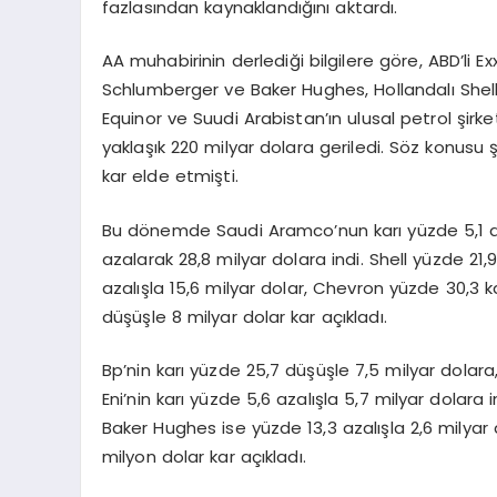
fazlasından kaynaklandığını aktardı.
AA muhabirinin derlediği bilgilere göre, ABD’li E
Schlumberger ve Baker Hughes, Hollandalı Shell, İ
Equinor ve Suudi Arabistan’ın ulusal petrol şirk
yaklaşık 220 milyar dolara geriledi. Söz konusu 
kar elde etmişti.
Bu dönemde Saudi Aramco’nun karı yüzde 5,1 düş
azalarak 28,8 milyar dolara indi. Shell yüzde 21,
azalışla 15,6 milyar dolar, Chevron yüzde 30,3 k
düşüşle 8 milyar dolar kar açıkladı.
Bp’nin karı yüzde 25,7 düşüşle 7,5 milyar dolara
Eni’nin karı yüzde 5,6 azalışla 5,7 milyar dolara
Baker Hughes ise yüzde 13,3 azalışla 2,6 milyar d
milyon dolar kar açıkladı.