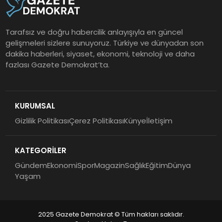
Tarafsız ve doğru habercilik anlayışıyla en güncel
gelişmeleri sizlere sunuyoruz. Türkiye ve dünyadan son
dakika haberleri, siyaset, ekonomi, teknoloji ve daha
fazlası Gazete Demokrat’ta.
KURUMSAL
Gizlilik Politikası
Çerez Politikası
Künye
İletişim
KATEGORİLER
Gündem
Ekonomi
Spor
Magazin
Sağlık
Eğitim
Dünya
Yaşam
2025 Gazete Demokrat © Tüm hakları saklıdır.