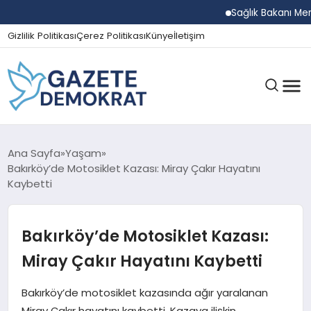
Sağlık Bakanı Memişoğlu
Gizlilik Politikası
Çerez Politikası
Künye
İletişim
GÜNDEM
Ana Sayfa
Yaşam
Bakırköy’de Motosiklet Kazası: Miray Çakır Hayatını
Kaybetti
EKONOMI
Bakırköy’de Motosiklet Kazası:
SPOR
Miray Çakır Hayatını Kaybetti
Bakırköy’de motosiklet kazasında ağır yaralanan
MAGAZIN
Miray Çakır hayatını kaybetti. Kazaya ilişkin