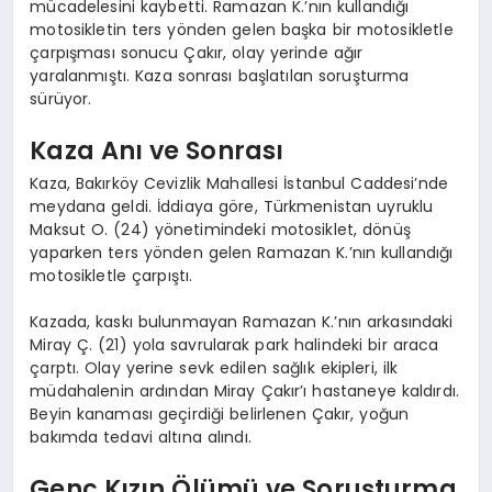
mücadelesini kaybetti. Ramazan K.’nın kullandığı
motosikletin ters yönden gelen başka bir motosikletle
çarpışması sonucu Çakır, olay yerinde ağır
yaralanmıştı. Kaza sonrası başlatılan soruşturma
sürüyor.
Kaza Anı ve Sonrası
Kaza, Bakırköy Cevizlik Mahallesi İstanbul Caddesi’nde
meydana geldi. İddiaya göre, Türkmenistan uyruklu
Maksut O. (24) yönetimindeki motosiklet, dönüş
yaparken ters yönden gelen Ramazan K.’nın kullandığı
motosikletle çarpıştı.
Kazada, kaskı bulunmayan Ramazan K.’nın arkasındaki
Miray Ç. (21) yola savrularak park halindeki bir araca
çarptı. Olay yerine sevk edilen sağlık ekipleri, ilk
müdahalenin ardından Miray Çakır’ı hastaneye kaldırdı.
Beyin kanaması geçirdiği belirlenen Çakır, yoğun
bakımda tedavi altına alındı.
Genç Kızın Ölümü ve Soruşturma