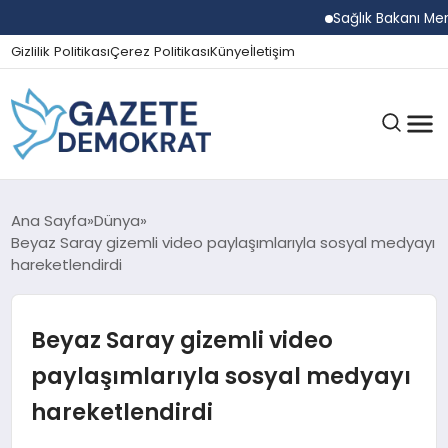
Sağlık Bakanı Memişoğl
Gizlilik Politikası
Çerez Politikası
Künye
İletişim
GÜNDEM
Ana Sayfa
Dünya
Beyaz Saray gizemli video paylaşımlarıyla sosyal medyayı
hareketlendirdi
EKONOMI
Beyaz Saray gizemli video
SPOR
paylaşımlarıyla sosyal medyayı
hareketlendirdi
MAGAZIN