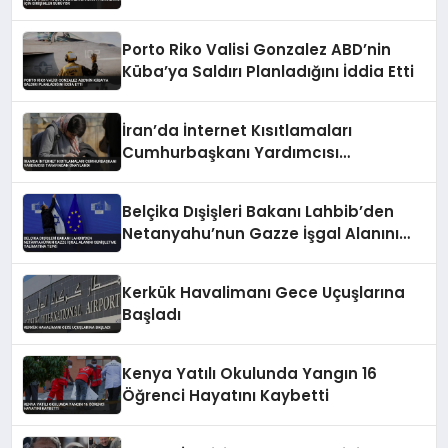
Sürüyor
Porto Riko Valisi Gonzalez ABD’nin
Küba’ya Saldırı Planladığını İddia Etti
İran’da İnternet Kısıtlamaları
Cumhurbaşkanı Yardımcısı
Tarafından Onaylandı
Belçika Dışişleri Bakanı Lahbib’den
Netanyahu’nun Gazze İşgal Alanını
Genişletme Talimatına Tepki
Kerkük Havalimanı Gece Uçuşlarına
Başladı
Kenya Yatılı Okulunda Yangın 16
Öğrenci Hayatını Kaybetti