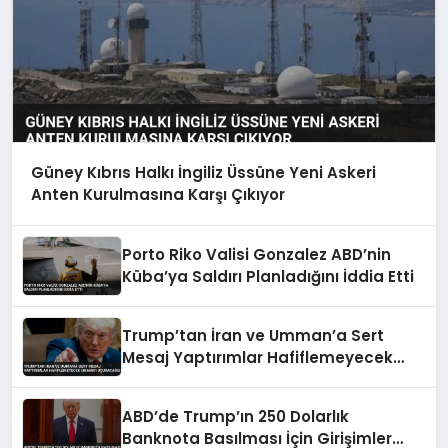
Güney Kıbrıs Halkı İngiliz Üssüne Yeni Askeri
Anten Kurulmasına Karşı Çıkıyor
Porto Riko Valisi Gonzalez ABD’nin
Küba’ya Saldırı Planladığını İddia Etti
Trump’tan İran ve Umman’a Sert
Mesaj Yaptırımlar Hafiflemeyecek
Umman’ı Uçuracağız
ABD’de Trump’ın 250 Dolarlık
Banknota Basılması İçin Girişimler