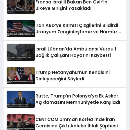
Fransa İsrailli Bakan Ben Gvir’in
Ülkeye Girişini Yasakladı
İran ABD’ye Kırmızı Çizgilerini Bildirdi
Uranyum Zenginleştirme ve Hürmüz
Konusunda Geri Adım Yok
İsrail Lübnan’da Ambulansı Vurdu 1
Sağlık Çalışanı Hayatını Kaybetti
Trump Netanyahu’nun Kendisini
Dinleyeceğini Söyledi
Rutte, Trump’ın Polonya’ya Ek Asker
Açıklamasını Memnuniyetle Karşıladı
CENTCOM Umman Körfezi’nde İran
Gemisine Çıktı Abluka İhlali Şüphesi