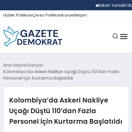
Bakan Yumaklı’dan Beş İl
Gizlilik Politikası
Çerez Politikası
Künye
İletişim
GÜNDEM
Ana Sayfa
Dünya
Kolombiya’da Askeri Nakliye Uçağı Düştü 110’dan Fazla
Personel İçin Kurtarma Başlatıldı
EKONOMI
Kolombiya’da Askeri Nakliye
SPOR
Uçağı Düştü 110’dan Fazla
Personel İçin Kurtarma Başlatıldı
MAGAZIN