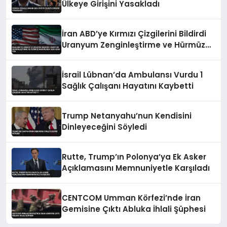
Ülkeye Girişini Yasakladı
İran ABD’ye Kırmızı Çizgilerini Bildirdi
Uranyum Zenginleştirme ve Hürmüz
Konusunda Geri Adım Yok
İsrail Lübnan’da Ambulansı Vurdu 1
Sağlık Çalışanı Hayatını Kaybetti
Trump Netanyahu’nun Kendisini
Dinleyeceğini Söyledi
Rutte, Trump’ın Polonya’ya Ek Asker
Açıklamasını Memnuniyetle Karşıladı
CENTCOM Umman Körfezi’nde İran
Gemisine Çıktı Abluka İhlali Şüphesi