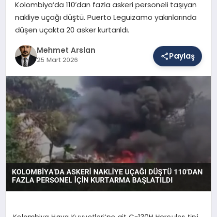
Kolombiya’da 110’dan fazla askeri personeli taşıyan
nakliye uçağı düştü. Puerto Leguizamo yakınlarında
düşen uçakta 20 asker kurtarıldı.
SAĞLIK
Mehmet Arslan
Paylaş
25 Mart 2026
EĞITIM
DÜNYA
YAŞAM
Kolombiya Hava Kuvvetleri’ne ait C-130H Hercules tipi