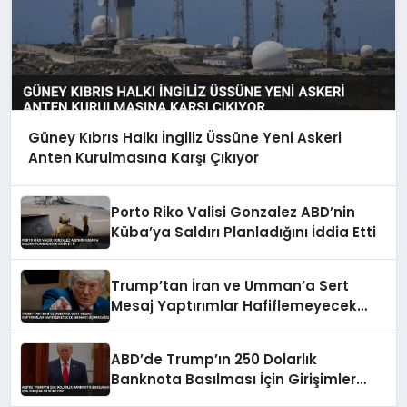
Güney Kıbrıs Halkı İngiliz Üssüne Yeni Askeri
Anten Kurulmasına Karşı Çıkıyor
Porto Riko Valisi Gonzalez ABD’nin
Küba’ya Saldırı Planladığını İddia Etti
Trump’tan İran ve Umman’a Sert
Mesaj Yaptırımlar Hafiflemeyecek
Umman’ı Uçuracağız
ABD’de Trump’ın 250 Dolarlık
Banknota Basılması İçin Girişimler
Sürüyor