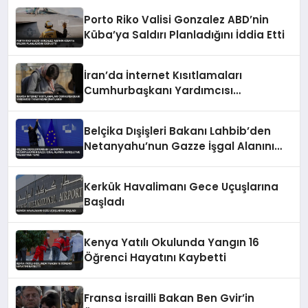
Porto Riko Valisi Gonzalez ABD’nin
Küba’ya Saldırı Planladığını İddia Etti
İran’da İnternet Kısıtlamaları
Cumhurbaşkanı Yardımcısı
Tarafından Onaylandı
Belçika Dışişleri Bakanı Lahbib’den
Netanyahu’nun Gazze İşgal Alanını
Genişletme Talimatına Tepki
Kerkük Havalimanı Gece Uçuşlarına
Başladı
Kenya Yatılı Okulunda Yangın 16
Öğrenci Hayatını Kaybetti
Fransa İsrailli Bakan Ben Gvir’in