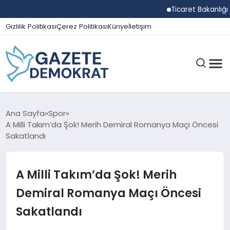
Ticaret Bakanlığı Ekiple
Gizlilik Politikası
Çerez Politikası
Künye
İletişim
GÜNDEM
Ana Sayfa
Spor
A Milli Takım’da Şok! Merih Demiral Romanya Maçı Öncesi
Sakatlandı
EKONOMI
A Milli Takım’da Şok! Merih
SPOR
Demiral Romanya Maçı Öncesi
Sakatlandı
MAGAZIN