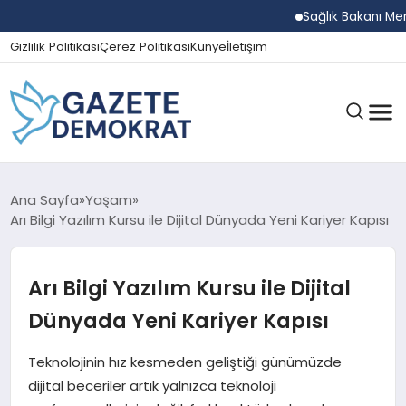
Sağlık Bakanı Memişoğl
Gizlilik Politikası
Çerez Politikası
Künye
İletişim
GÜNDEM
Ana Sayfa
Yaşam
Arı Bilgi Yazılım Kursu ile Dijital Dünyada Yeni Kariyer Kapısı
EKONOMI
Arı Bilgi Yazılım Kursu ile Dijital
Dünyada Yeni Kariyer Kapısı
SPOR
Teknolojinin hız kesmeden geliştiği günümüzde
dijital beceriler artık yalnızca teknoloji
MAGAZIN