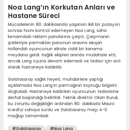
Noa Lang’ın Korkutan Anları ve
Hastane Süreci
Mücadelenin 80. dakikasında yaşanan ikili bir pozisyon
sonrası hızını kontrol edemeyen Noa Lang, saha
kenarındaki reklam panolarına çarptı. Çarpmanın
şiddetiyle parmakları panonun arasına sıkışan
Hollandalı oyuncunun elinde ciddi bir kanama
meydana geldi. Sağlık ekipleri anında müdahale etti,
ancak Lang oyuna devam edemedi ve tedavi için acil
olarak hastaneye kaldırıldı.
Galatasaray sağlık heyeti, muhabirlere yaptığı
açıklamada Noa Lang’ın parmağının koptuğu bilgisini
doğruladı. Hastaneye kaldırılan oyuncunun tedavisine
derhal başlandığı belirtildi. Teknik direktör Okan Buruk,
bu zorunlu değişikliğin ardından 80. dakikada Mauro
Icardi’yi sahaya sürdü ve Galatasaray maçı 4-0
mağlup tamamladı.
#Galatasaray
#Noa Lang