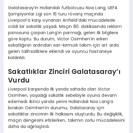
Galatasaray’ın Hollandalı futbolcusu Noa Lang, UEFA
Şampiyonlar Ligi son 16 turu rövanş maçında
Liverpool’a karşı oynanan Anfield’daki mücadelede
ciddi bir sakatlık yaşadı. Maçın 80. dakikasında reklam
panosuna çarpan Lang’ın parmağı, gelen ilk bilgilere
göre koptu. Bu durum, Victor Osimhen’in erken
sakatlığının ardından sarı-kırmızılı takım için art arda
gelen talihsizliklere eklendi ve oyuncu hastaneye
kaldırıldı.
Sakatlıklar Zinciri Galatasaray’ı
Vurdu
Liverpool karşısında ilk yarıda sahada olan Victor
Osimhen, yaşadığı sakatlık sebebiyle oyuna devam
edemedi. İkinci yarıda yerini Hollandalı Noa Lang’a
bırakan Osimhen’in durumu, Galatasaray için
sakatlıklar zincirinin ilk halkasını oluşturdu. Bu değişiklik,
maçın dengesini etkilerken, takımın zorlu mücadelesini
daha da ağırlaştırdı.