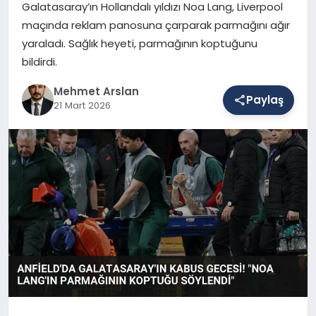
Galatasaray’ın Hollandalı yıldızı Noa Lang, Liverpool
maçında reklam panosuna çarparak parmağını ağır
yaraladı. Sağlık heyeti, parmağının koptuğunu
SAĞLIK
bildirdi.
Mehmet Arslan
EĞITIM
Paylaş
21 Mart 2026
DÜNYA
YAŞAM