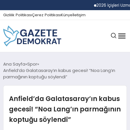
2026 İçişleri Uzman Yar
Gizlilik Politikası
Çerez Politikası
Künye
İletişim
GÜNDEM
Ana Sayfa
Spor
Anfield’da Galatasaray’ın kabus gecesi! “Noa Lang’ın
parmağının koptuğu söylendi”
EKONOMI
Anfield’da Galatasaray’ın kabus
SPOR
gecesi! “Noa Lang’ın parmağının
koptuğu söylendi”
MAGAZIN