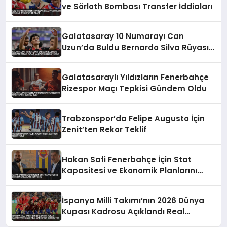
ve Sörloth Bombası Transfer İddiaları
Galatasaray 10 Numarayı Can
Uzun’da Buldu Bernardo Silva Rüyası
Maliyet Engeline Takıldı
Galatasaraylı Yıldızların Fenerbahçe
Rizespor Maçı Tepkisi Gündem Oldu
Trabzonspor’da Felipe Augusto İçin
Zenit’ten Rekor Teklif
Hakan Safi Fenerbahçe İçin Stat
Kapasitesi ve Ekonomik Planlarını
Duyurdu
İspanya Milli Takımı’nın 2026 Dünya
Kupası Kadrosu Açıklandı Real
Madrid’den Oyuncu Yok