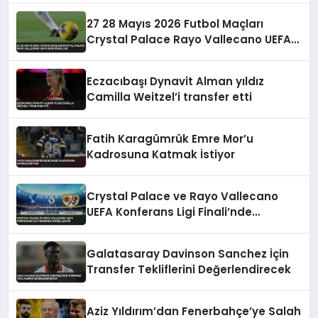
27 28 Mayıs 2026 Futbol Maçları
Crystal Palace Rayo Vallecano UEFA
Konferans Ligi
Eczacıbaşı Dynavit Alman yıldız
Camilla Weitzel’i transfer etti
Fatih Karagümrük Emre Mor’u
Kadrosuna Katmak İstiyor
Crystal Palace ve Rayo Vallecano
UEFA Konferans Ligi Finali’nde
Karşılaşıyor
Galatasaray Davinson Sanchez İçin
Transfer Tekliflerini Değerlendirecek
Aziz Yıldırım’dan Fenerbahçe’ye Salah