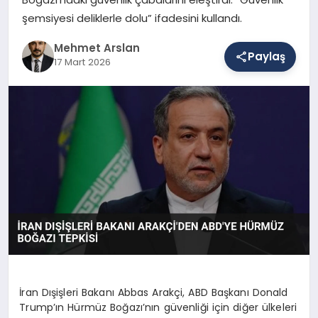
şemsiyesi deliklerle dolu” ifadesini kullandı.
SAĞLIK
Mehmet Arslan
Paylaş
17 Mart 2026
EĞITIM
DÜNYA
YAŞAM
İran Dışişleri Bakanı Abbas Arakçi, ABD Başkanı Donald
Trump’ın Hürmüz Boğazı’nın güvenliği için diğer ülkeleri