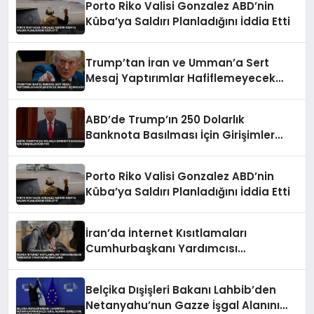
Porto Riko Valisi Gonzalez ABD’nin
Küba’ya Saldırı Planladığını İddia Etti
Trump’tan İran ve Umman’a Sert
Mesaj Yaptırımlar Hafiflemeyecek
Umman’ı Uçuracağız
ABD’de Trump’ın 250 Dolarlık
Banknota Basılması İçin Girişimler
Sürüyor
Porto Riko Valisi Gonzalez ABD’nin
Küba’ya Saldırı Planladığını İddia Etti
İran’da İnternet Kısıtlamaları
Cumhurbaşkanı Yardımcısı
Tarafından Onaylandı
Belçika Dışişleri Bakanı Lahbib’den
Netanyahu’nun Gazze İşgal Alanını