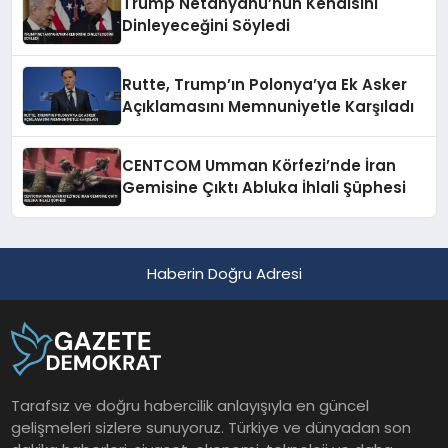
Trump Netanyahu’nun Kendisini
Dinleyeceğini Söyledi
Rutte, Trump’ın Polonya’ya Ek Asker
Açıklamasını Memnuniyetle Karşıladı
CENTCOM Umman Körfezi’nde İran
Gemisine Çıktı Abluka İhlali Şüphesi
Haberin Doğru Adresi
Tarafsız ve doğru habercilik anlayışıyla en güncel
gelişmeleri sizlere sunuyoruz. Türkiye ve dünyadan son