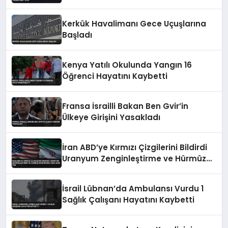
Genişletme Talimatına Tepki
Kerkük Havalimanı Gece Uçuşlarına
Başladı
Kenya Yatılı Okulunda Yangın 16
Öğrenci Hayatını Kaybetti
Fransa İsrailli Bakan Ben Gvir’in
Ülkeye Girişini Yasakladı
İran ABD’ye Kırmızı Çizgilerini Bildirdi
Uranyum Zenginleştirme ve Hürmüz
Konusunda Geri Adım Yok
İsrail Lübnan’da Ambulansı Vurdu 1
Sağlık Çalışanı Hayatını Kaybetti