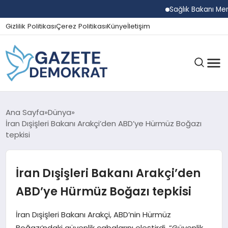
Sağlık Bakanı Memişoğlu
Gizlilik Politikası
Çerez Politikası
Künye
İletişim
GÜNDEM
Ana Sayfa
Dünya
İran Dışişleri Bakanı Arakçi’den ABD’ye Hürmüz Boğazı
tepkisi
EKONOMI
İran Dışişleri Bakanı Arakçi’den
SPOR
ABD’ye Hürmüz Boğazı tepkisi
İran Dışişleri Bakanı Arakçi, ABD’nin Hürmüz
MAGAZIN
Boğazı’ndaki güvenlik çabalarını eleştirdi. “Güvenlik