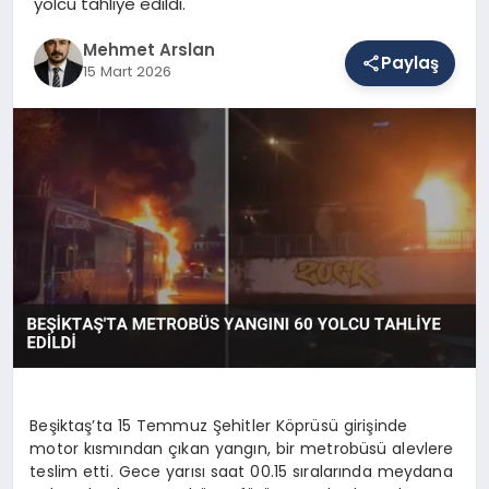
yolcu tahliye edildi.
Mehmet Arslan
Paylaş
SAĞLIK
15 Mart 2026
EĞITIM
DÜNYA
YAŞAM
Beşiktaş’ta 15 Temmuz Şehitler Köprüsü girişinde
motor kısmından çıkan yangın, bir metrobüsü alevlere
teslim etti. Gece yarısı saat 00.15 sıralarında meydana