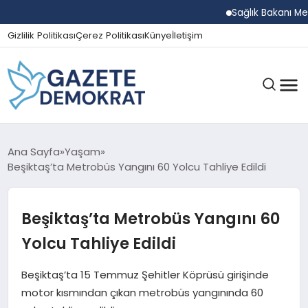
Sağlık Bakanı Memişo
Gizlilik Politikası
Çerez Politikası
Künye
İletişim
GÜNDEM
Ana Sayfa
Yaşam
Beşiktaş’ta Metrobüs Yangını 60 Yolcu Tahliye Edildi
EKONOMI
Beşiktaş’ta Metrobüs Yangını 60
Yolcu Tahliye Edildi
SPOR
Beşiktaş’ta 15 Temmuz Şehitler Köprüsü girişinde
motor kısmından çıkan metrobüs yangınında 60
MAGAZIN