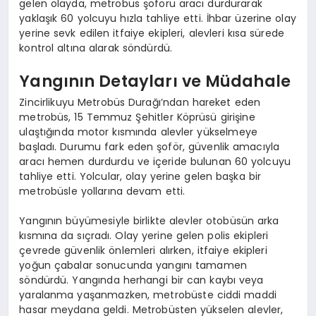
gelen olayda, metrobüs şoförü aracı durdurarak
yaklaşık 60 yolcuyu hızla tahliye etti. İhbar üzerine olay
yerine sevk edilen itfaiye ekipleri, alevleri kısa sürede
kontrol altına alarak söndürdü.
Yangının Detayları ve Müdahale
Zincirlikuyu Metrobüs Durağı’ndan hareket eden
metrobüs, 15 Temmuz Şehitler Köprüsü girişine
ulaştığında motor kısmında alevler yükselmeye
başladı. Durumu fark eden şoför, güvenlik amacıyla
aracı hemen durdurdu ve içeride bulunan 60 yolcuyu
tahliye etti. Yolcular, olay yerine gelen başka bir
metrobüsle yollarına devam etti.
Yangının büyümesiyle birlikte alevler otobüsün arka
kısmına da sıçradı. Olay yerine gelen polis ekipleri
çevrede güvenlik önlemleri alırken, itfaiye ekipleri
yoğun çabalar sonucunda yangını tamamen
söndürdü. Yangında herhangi bir can kaybı veya
yaralanma yaşanmazken, metrobüste ciddi maddi
hasar meydana geldi. Metrobüsten yükselen alevler,