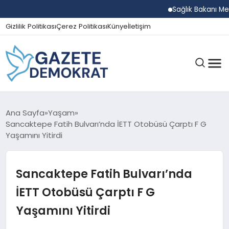
Sağlık Bakanı Memişo
Gizlilik Politikası
Çerez Politikası
Künye
İletişim
GÜNDEM
Ana Sayfa
Yaşam
Sancaktepe Fatih Bulvarı’nda İETT Otobüsü Çarptı F G
Yaşamını Yitirdi
EKONOMI
Sancaktepe Fatih Bulvarı’nda
SPOR
İETT Otobüsü Çarptı F G
Yaşamını Yitirdi
MAGAZIN