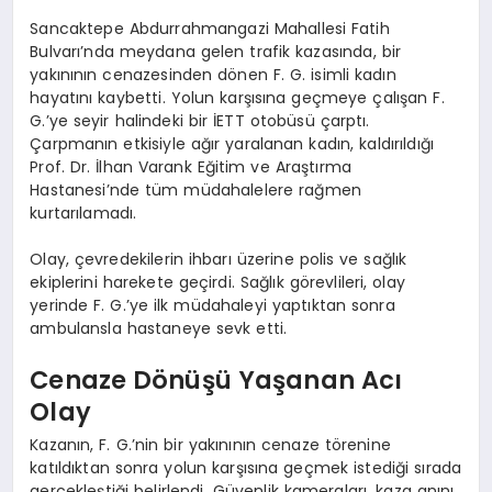
Sancaktepe Abdurrahmangazi Mahallesi Fatih
Bulvarı’nda meydana gelen trafik kazasında, bir
yakınının cenazesinden dönen F. G. isimli kadın
hayatını kaybetti. Yolun karşısına geçmeye çalışan F.
G.’ye seyir halindeki bir İETT otobüsü çarptı.
Çarpmanın etkisiyle ağır yaralanan kadın, kaldırıldığı
Prof. Dr. İlhan Varank Eğitim ve Araştırma
Hastanesi’nde tüm müdahalelere rağmen
kurtarılamadı.
Olay, çevredekilerin ihbarı üzerine polis ve sağlık
ekiplerini harekete geçirdi. Sağlık görevlileri, olay
yerinde F. G.’ye ilk müdahaleyi yaptıktan sonra
ambulansla hastaneye sevk etti.
Cenaze Dönüşü Yaşanan Acı
Olay
Kazanın, F. G.’nin bir yakınının cenaze törenine
katıldıktan sonra yolun karşısına geçmek istediği sırada
gerçekleştiği belirlendi. Güvenlik kameraları, kaza anını