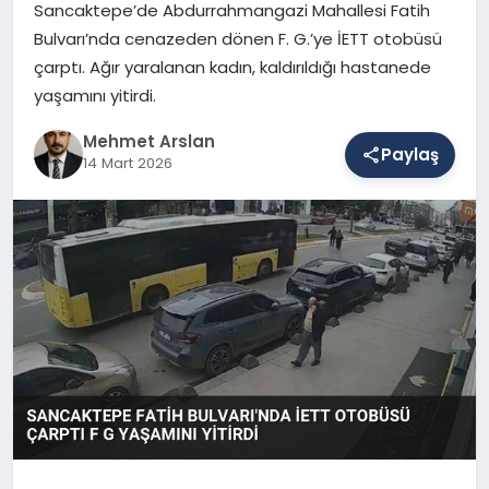
Sancaktepe’de Abdurrahmangazi Mahallesi Fatih
Bulvarı’nda cenazeden dönen F. G.’ye İETT otobüsü
çarptı. Ağır yaralanan kadın, kaldırıldığı hastanede
SAĞLIK
yaşamını yitirdi.
Mehmet Arslan
EĞITIM
Paylaş
14 Mart 2026
DÜNYA
YAŞAM