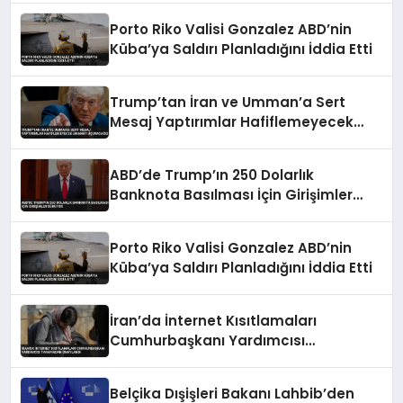
Porto Riko Valisi Gonzalez ABD’nin
Küba’ya Saldırı Planladığını İddia Etti
Trump’tan İran ve Umman’a Sert
Mesaj Yaptırımlar Hafiflemeyecek
Umman’ı Uçuracağız
ABD’de Trump’ın 250 Dolarlık
Banknota Basılması İçin Girişimler
Sürüyor
Porto Riko Valisi Gonzalez ABD’nin
Küba’ya Saldırı Planladığını İddia Etti
İran’da İnternet Kısıtlamaları
Cumhurbaşkanı Yardımcısı
Tarafından Onaylandı
Belçika Dışişleri Bakanı Lahbib’den