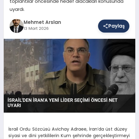
toplantılar öncesinde hedef alacakları konusunda
uyardı.
SAĞLIK
Mehmet Arslan
Paylaş
13 Mart 2026
EĞITIM
DÜNYA
YAŞAM
İsrail Ordu Sözcüsü Avichay Adraee, İran’da üst düzey
siyasi ve dini yetkililerin Kum şehrinde gerçekleştirmeyi