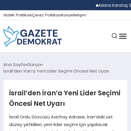
Adana Karataş Sera Org
Gizlilik Politikası
Çerez Politikası
Künye
İletişim
GÜNDEM
Ana Sayfa
Dünya
İsrail’den İran’a Yeni Lider Seçimi Öncesi Net Uyarı
EKONOMI
İsrail’den İran’a Yeni Lider Seçimi
Öncesi Net Uyarı
SPOR
İsrail Ordu Sözcüsü Avichay Adraee, İran’daki üst
düzey yetkilileri, yeni lider seçimi için yapılacak
MAGAZIN