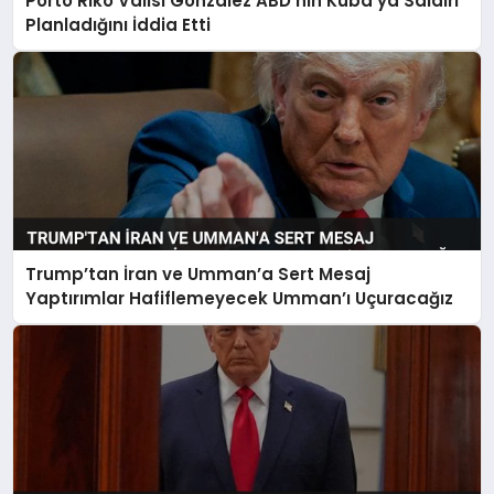
Porto Riko Valisi Gonzalez ABD’nin Küba’ya Saldırı
Planladığını İddia Etti
Trump’tan İran ve Umman’a Sert Mesaj
Yaptırımlar Hafiflemeyecek Umman’ı Uçuracağız