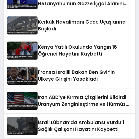
Netanyahu’nun Gazze İşgal Alanını
Genişletme Talimatına Tepki
Kerkük Havalimanı Gece Uçuşlarına
Başladı
Kenya Yatılı Okulunda Yangın 16
Öğrenci Hayatını Kaybetti
Fransa İsrailli Bakan Ben Gvir’in
Ülkeye Girişini Yasakladı
İran ABD’ye Kırmızı Çizgilerini Bildirdi
Uranyum Zenginleştirme ve Hürmüz
Konusunda Geri Adım Yok
İsrail Lübnan’da Ambulansı Vurdu 1
Sağlık Çalışanı Hayatını Kaybetti