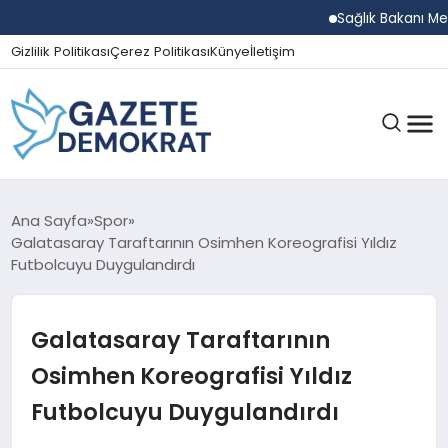
Sağlık Bakanı Memişoğlu
Gizlilik Politikası
Çerez Politikası
Künye
İletişim
GÜNDEM
Ana Sayfa
Spor
Galatasaray Taraftarının Osimhen Koreografisi Yıldız
Futbolcuyu Duygulandırdı
EKONOMI
Galatasaray Taraftarının
SPOR
Osimhen Koreografisi Yıldız
Futbolcuyu Duygulandırdı
MAGAZIN