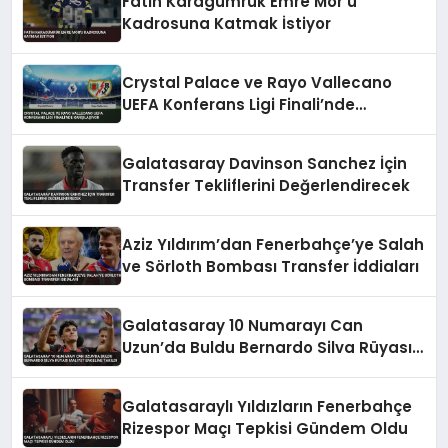
Fatih Karagümrük Emre Mor’u
Kadrosuna Katmak İstiyor
Crystal Palace ve Rayo Vallecano
UEFA Konferans Ligi Finali’nde
Karşılaşıyor
Galatasaray Davinson Sanchez İçin
Transfer Tekliflerini Değerlendirecek
Aziz Yıldırım’dan Fenerbahçe’ye Salah
ve Sörloth Bombası Transfer İddiaları
Galatasaray 10 Numarayı Can
Uzun’da Buldu Bernardo Silva Rüyası
Maliyet Engeline Takıldı
Galatasaraylı Yıldızların Fenerbahçe
Rizespor Maçı Tepkisi Gündem Oldu