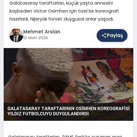
Galatasaray taraftarları, küçük yaşta annesini
kaybeden Victor Osimhen için özel bir koreografi
hazırladı. Nijeryalı forvet duygusal anlar yaşadı.
SAĞLIK
Mehmet Arslan
Paylaş
12 Mart 2026
EĞITIM
DÜNYA
YAŞAM
Galatasaray taraftarları, RAMS Park’ta oynanan maç