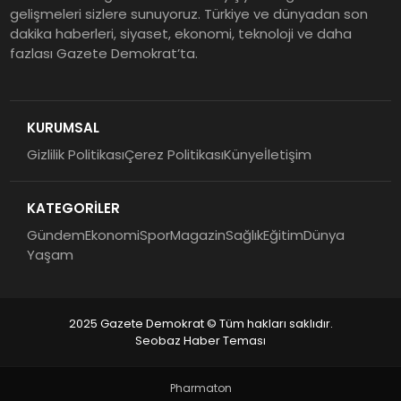
gelişmeleri sizlere sunuyoruz. Türkiye ve dünyadan son
dakika haberleri, siyaset, ekonomi, teknoloji ve daha
fazlası Gazete Demokrat’ta.
KURUMSAL
Gizlilik Politikası
Çerez Politikası
Künye
İletişim
KATEGORİLER
Gündem
Ekonomi
Spor
Magazin
Sağlık
Eğitim
Dünya
Yaşam
2025 Gazete Demokrat © Tüm hakları saklıdır.
Seobaz Haber Teması
Pharmaton