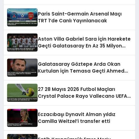
Paris Saint-Germain Arsenal Maçı
TRT 1’de Canlı Yayınlanacak
Aston Villa Gabriel Sara İçin Harekete
Geçti Galatasaray En Az 35 Milyon
Euro İstiyor
Galatasaray Göztepe Arda Okan
Kurtulan İçin Temasa Geçti Ahmed
Kutucu Transferi Görüşülüyor
27 28 Mayıs 2026 Futbol Maçları
Crystal Palace Rayo Vallecano UEFA
Konferans Ligi
Eczacıbaşı Dynavit Alman yıldız
Camilla Weitzel’i transfer etti