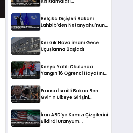
Kısıtlamaları
Cumhurbaşkanı Yardımcısı
Tarafından Onaylandı
Belçika Dışişleri Bakanı
Lahbib’den Netanyahu’nun
Gazze İşgal Alanını
Genişletme Talimatına
Kerkük Havalimanı Gece
Tepki
Uçuşlarına Başladı
Kenya Yatılı Okulunda
Yangın 16 Öğrenci Hayatını
Kaybetti
Fransa İsrailli Bakan Ben
Gvir’in Ülkeye Girişini
Yasakladı
İran ABD’ye Kırmızı Çizgilerini
Bildirdi Uranyum
Zenginleştirme ve Hürmüz