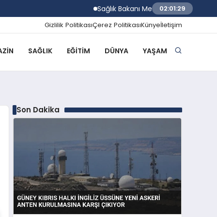
Sağlık Bakanı Memişoğlu Rize Şehir Hastan
02:01:30
Gizlilik Politikası
Çerez Politikası
Künye
İletişim
ZIN
SAĞLIK
EĞITIM
DÜNYA
YAŞAM
Son Dakika