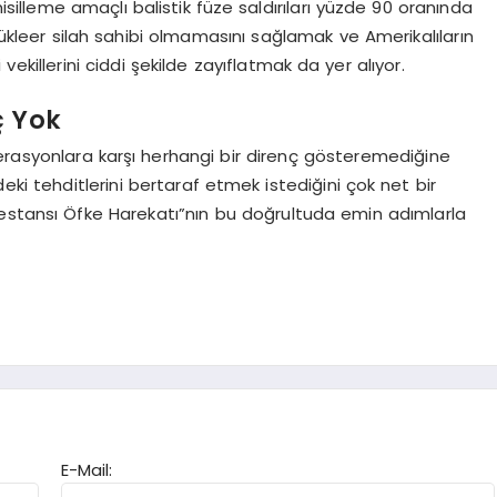
isilleme amaçlı balistik füze saldırıları yüzde 90 oranında
 nükleer silah sahibi olmamasını sağlamak ve Amerikalıların
killerini ciddi şekilde zayıflatmak da yer alıyor.
ç Yok
erasyonlara karşı herhangi bir direnç gösteremediğine
deki tehditlerini bertaraf etmek istediğini çok net bir
Destansı Öfke Harekatı”nın bu doğrultuda emin adımlarla
E-Mail: