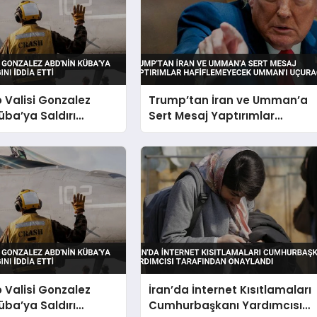
o Valisi Gonzalez
Trump’tan İran ve Umman’a
üba’ya Saldırı
Sert Mesaj Yaptırımlar
nı İddia Etti
Hafiflemeyecek Umman’ı
Uçuracağız
o Valisi Gonzalez
İran’da İnternet Kısıtlamaları
üba’ya Saldırı
Cumhurbaşkanı Yardımcısı