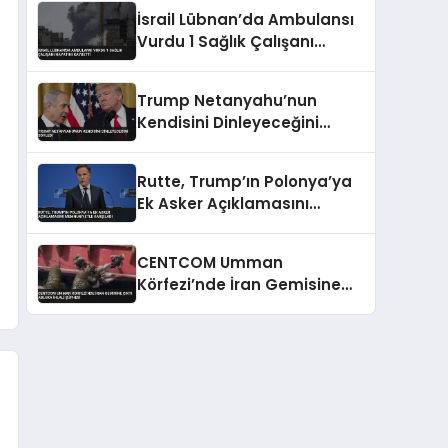
Konusunda Geri Adım Yok
İsrail Lübnan’da Ambulansı
Vurdu 1 Sağlık Çalışanı
Hayatını Kaybetti
Trump Netanyahu’nun
Kendisini Dinleyeceğini
Söyledi
Rutte, Trump’ın Polonya’ya
Ek Asker Açıklamasını
Memnuniyetle Karşıladı
CENTCOM Umman
Körfezi’nde İran Gemisine
Çıktı Abluka İhlali Şüphesi