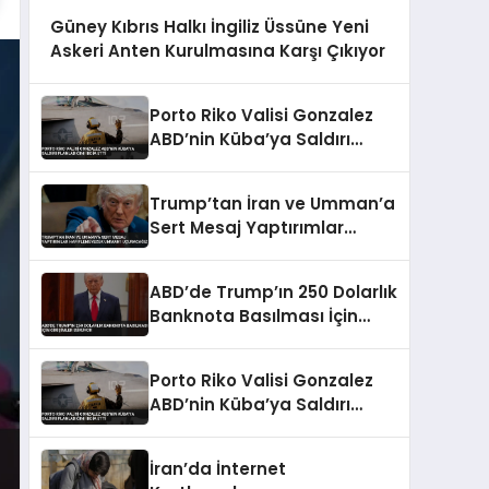
Güney Kıbrıs Halkı İngiliz Üssüne Yeni
Askeri Anten Kurulmasına Karşı Çıkıyor
Porto Riko Valisi Gonzalez
ABD’nin Küba’ya Saldırı
Planladığını İddia Etti
Trump’tan İran ve Umman’a
Sert Mesaj Yaptırımlar
Hafiflemeyecek Umman’ı
Uçuracağız
ABD’de Trump’ın 250 Dolarlık
Banknota Basılması İçin
Girişimler Sürüyor
Porto Riko Valisi Gonzalez
ABD’nin Küba’ya Saldırı
Planladığını İddia Etti
İran’da İnternet