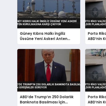
Güney Kıbrıs Halkı İngiliz
Porto Rik
Üssüne Yeni Askeri Anten
ABD’nin K
Kurulmasına Karşı Çıkıyor
Planladığı
ABD’de Trump’ın 250 Dolarlık
Porto Rik
Banknota Basılması İçin
ABD’nin K