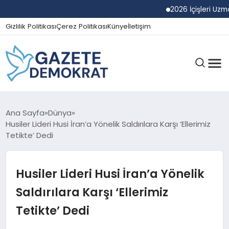
2026 İçişleri Uzman Yar
Gizlilik Politikası
Çerez Politikası
Künye
İletişim
GÜNDEM
Ana Sayfa
Dünya
Husiler Lideri Husi İran’a Yönelik Saldırılara Karşı ‘Ellerimiz
Tetikte’ Dedi
EKONOMI
Husiler Lideri Husi İran’a Yönelik
SPOR
Saldırılara Karşı ‘Ellerimiz
Tetikte’ Dedi
MAGAZIN