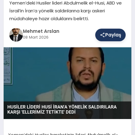
Yemen’deki Husiler lideri Abdulmelik el-Husi, ABD ve
İsrail’in İran’a yönelik saldırılarına karşı askeri
müdahaleye hazır olduklarını belirtti.
SAĞLIK
Mehmet Arslan
Paylaş
08 Mart 2026
EĞITIM
DÜNYA
YAŞAM
Yemen’deki Husiler hareketinin lideri Abdulmelik el-