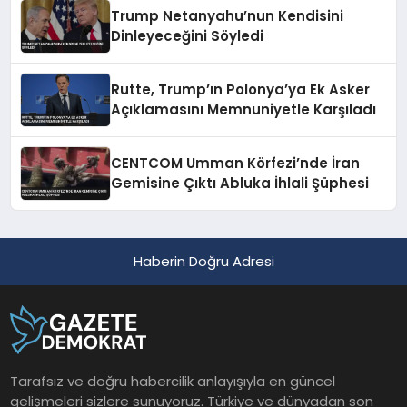
Trump Netanyahu’nun Kendisini
Dinleyeceğini Söyledi
Rutte, Trump’ın Polonya’ya Ek Asker
Açıklamasını Memnuniyetle Karşıladı
CENTCOM Umman Körfezi’nde İran
Gemisine Çıktı Abluka İhlali Şüphesi
Haberin Doğru Adresi
Tarafsız ve doğru habercilik anlayışıyla en güncel
gelişmeleri sizlere sunuyoruz. Türkiye ve dünyadan son