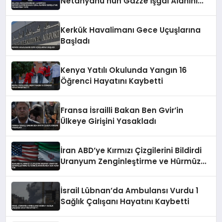
Netanyahu’nun Gazze İşgal Alanını
Genişletme Talimatına Tepki
Kerkük Havalimanı Gece Uçuşlarına
Başladı
Kenya Yatılı Okulunda Yangın 16
Öğrenci Hayatını Kaybetti
Fransa İsrailli Bakan Ben Gvir’in
Ülkeye Girişini Yasakladı
İran ABD’ye Kırmızı Çizgilerini Bildirdi
Uranyum Zenginleştirme ve Hürmüz
Konusunda Geri Adım Yok
İsrail Lübnan’da Ambulansı Vurdu 1
Sağlık Çalışanı Hayatını Kaybetti