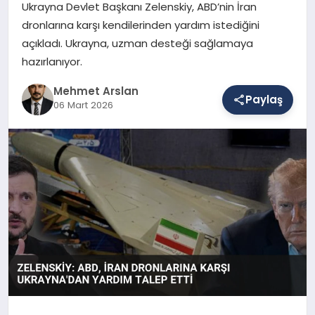
Ukrayna Devlet Başkanı Zelenskiy, ABD’nin İran
dronlarına karşı kendilerinden yardım istediğini
açıkladı. Ukrayna, uzman desteği sağlamaya
SAĞLIK
hazırlanıyor.
Mehmet Arslan
EĞITIM
Paylaş
06 Mart 2026
DÜNYA
YAŞAM