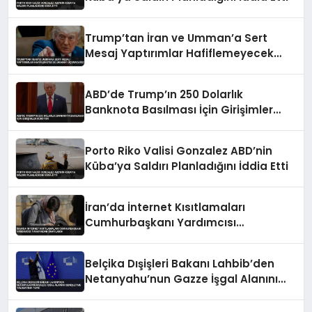
Trump’tan İran ve Umman’a Sert
Mesaj Yaptırımlar Hafiflemeyecek
Umman’ı Uçuracağız
ABD’de Trump’ın 250 Dolarlık
Banknota Basılması İçin Girişimler
Sürüyor
Porto Riko Valisi Gonzalez ABD’nin
Küba’ya Saldırı Planladığını İddia Etti
İran’da İnternet Kısıtlamaları
Cumhurbaşkanı Yardımcısı
Tarafından Onaylandı
Belçika Dışişleri Bakanı Lahbib’den
Netanyahu’nun Gazze İşgal Alanını
Genişletme Talimatına Tepki