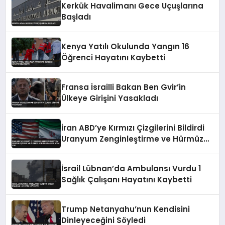
Kerkük Havalimanı Gece Uçuşlarına
Başladı
Kenya Yatılı Okulunda Yangın 16
Öğrenci Hayatını Kaybetti
Fransa İsrailli Bakan Ben Gvir’in
Ülkeye Girişini Yasakladı
İran ABD’ye Kırmızı Çizgilerini Bildirdi
Uranyum Zenginleştirme ve Hürmüz
Konusunda Geri Adım Yok
İsrail Lübnan’da Ambulansı Vurdu 1
Sağlık Çalışanı Hayatını Kaybetti
Trump Netanyahu’nun Kendisini
Dinleyeceğini Söyledi