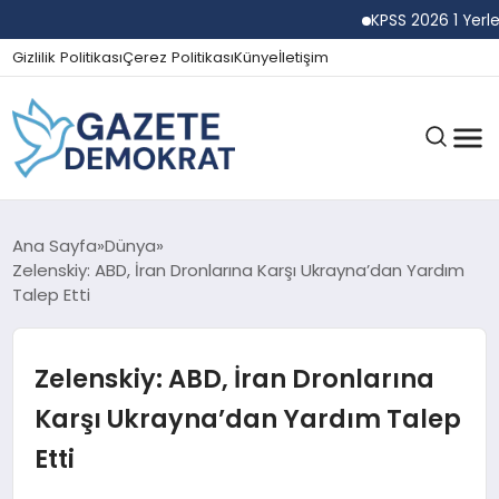
KPSS 2026 1 Yerleştirm
Gizlilik Politikası
Çerez Politikası
Künye
İletişim
GÜNDEM
Ana Sayfa
Dünya
Zelenskiy: ABD, İran Dronlarına Karşı Ukrayna’dan Yardım
Talep Etti
EKONOMI
Zelenskiy: ABD, İran Dronlarına
SPOR
Karşı Ukrayna’dan Yardım Talep
Etti
MAGAZIN