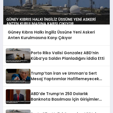
Güney Kıbrıs Halkı İngiliz Üssüne Yeni Askeri
Anten Kurulmasına Karşı Çıkıyor
Porto Riko Valisi Gonzalez ABD’nin
Küba’ya Saldırı Planladığını İddia Etti
Trump’tan İran ve Umman’a Sert
Mesaj Yaptırımlar Hafiflemeyecek
Umman’ı Uçuracağız
ABD’de Trump’ın 250 Dolarlık
Banknota Basılması İçin Girişimler
Sürüyor