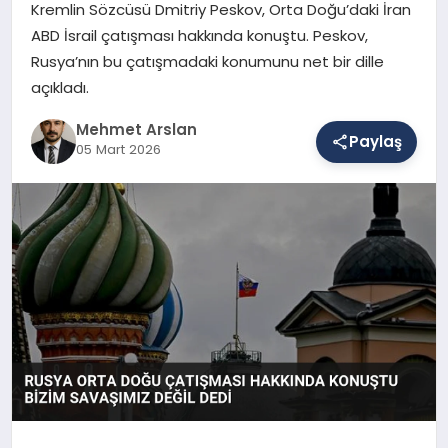
Kremlin Sözcüsü Dmitriy Peskov, Orta Doğu’daki İran
ABD İsrail çatışması hakkında konuştu. Peskov,
Rusya’nın bu çatışmadaki konumunu net bir dille
SAĞLIK
açıkladı.
Mehmet Arslan
EĞITIM
Paylaş
05 Mart 2026
DÜNYA
YAŞAM