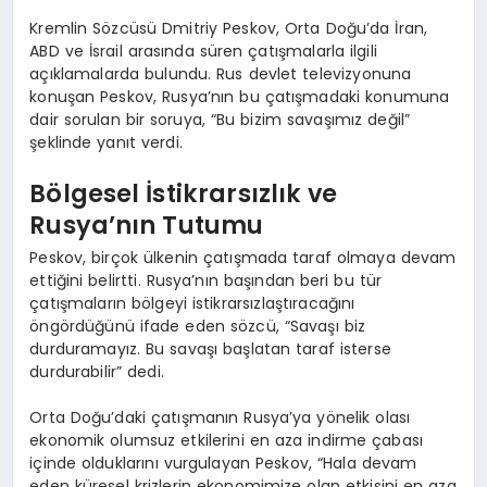
Kremlin Sözcüsü Dmitriy Peskov, Orta Doğu’da İran,
ABD ve İsrail arasında süren çatışmalarla ilgili
açıklamalarda bulundu. Rus devlet televizyonuna
konuşan Peskov, Rusya’nın bu çatışmadaki konumuna
dair sorulan bir soruya, “Bu bizim savaşımız değil”
şeklinde yanıt verdi.
Bölgesel İstikrarsızlık ve
Rusya’nın Tutumu
Peskov, birçok ülkenin çatışmada taraf olmaya devam
ettiğini belirtti. Rusya’nın başından beri bu tür
çatışmaların bölgeyi istikrarsızlaştıracağını
öngördüğünü ifade eden sözcü, “Savaşı biz
durduramayız. Bu savaşı başlatan taraf isterse
durdurabilir” dedi.
Orta Doğu’daki çatışmanın Rusya’ya yönelik olası
ekonomik olumsuz etkilerini en aza indirme çabası
içinde olduklarını vurgulayan Peskov, “Hala devam
eden küresel krizlerin ekonomimize olan etkisini en aza