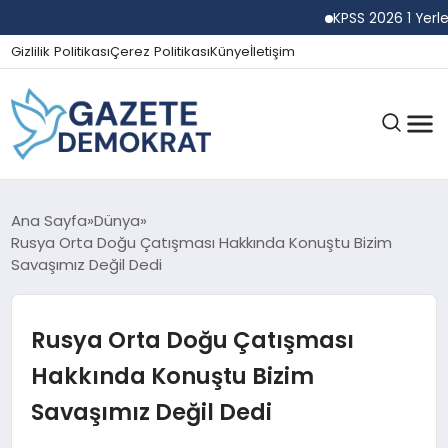
KPSS 2026 1 Yerleştirm
Gizlilik Politikası
Çerez Politikası
Künye
İletişim
GÜNDEM
Ana Sayfa
Dünya
Rusya Orta Doğu Çatışması Hakkında Konuştu Bizim
Savaşımız Değil Dedi
EKONOMI
Rusya Orta Doğu Çatışması
SPOR
Hakkında Konuştu Bizim
Savaşımız Değil Dedi
MAGAZIN