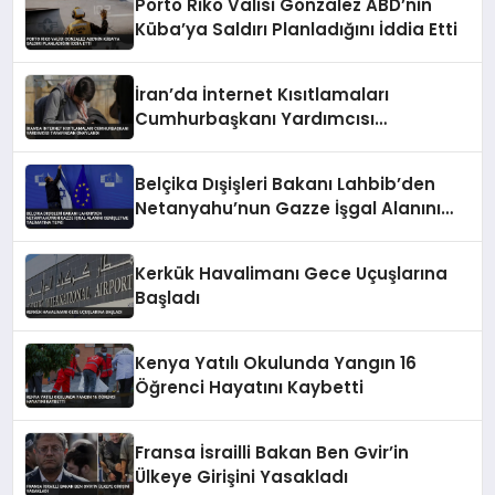
Porto Riko Valisi Gonzalez ABD’nin
Küba’ya Saldırı Planladığını İddia Etti
İran’da İnternet Kısıtlamaları
Cumhurbaşkanı Yardımcısı
Tarafından Onaylandı
Belçika Dışişleri Bakanı Lahbib’den
Netanyahu’nun Gazze İşgal Alanını
Genişletme Talimatına Tepki
Kerkük Havalimanı Gece Uçuşlarına
Başladı
Kenya Yatılı Okulunda Yangın 16
Öğrenci Hayatını Kaybetti
Fransa İsrailli Bakan Ben Gvir’in
Ülkeye Girişini Yasakladı