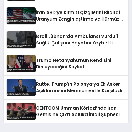
İran ABD’ye Kırmızı Çizgilerini Bildirdi
Uranyum Zenginleştirme ve Hürmüz
Konusunda Geri Adım Yok
İsrail Lübnan’da Ambulansı Vurdu 1
Sağlık Çalışanı Hayatını Kaybetti
Trump Netanyahu’nun Kendisini
Dinleyeceğini Söyledi
Rutte, Trump’ın Polonya’ya Ek Asker
Açıklamasını Memnuniyetle Karşıladı
CENTCOM Umman Körfezi’nde İran
Gemisine Çıktı Abluka İhlali Şüphesi