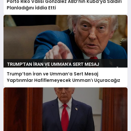
Porto Riko Valisi Gonzalez ABD’nin Küba’ya Saldırı
Planladığını İddia Etti
Trump’tan İran ve Umman’a Sert Mesaj
Yaptırımlar Hafiflemeyecek Umman’ı Uçuracağız