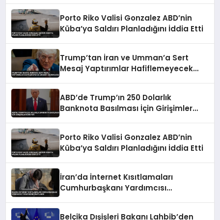
Porto Riko Valisi Gonzalez ABD’nin
Küba’ya Saldırı Planladığını İddia Etti
Trump’tan İran ve Umman’a Sert
Mesaj Yaptırımlar Hafiflemeyecek
Umman’ı Uçuracağız
ABD’de Trump’ın 250 Dolarlık
Banknota Basılması İçin Girişimler
Sürüyor
Porto Riko Valisi Gonzalez ABD’nin
Küba’ya Saldırı Planladığını İddia Etti
İran’da İnternet Kısıtlamaları
Cumhurbaşkanı Yardımcısı
Tarafından Onaylandı
Belçika Dışişleri Bakanı Lahbib’den