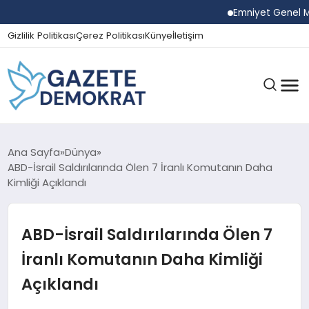
Emniyet Genel Müdürü
Gizlilik Politikası
Çerez Politikası
Künye
İletişim
GÜNDEM
Ana Sayfa
Dünya
ABD-İsrail Saldırılarında Ölen 7 İranlı Komutanın Daha
Kimliği Açıklandı
EKONOMI
ABD-İsrail Saldırılarında Ölen 7
SPOR
İranlı Komutanın Daha Kimliği
Açıklandı
MAGAZIN