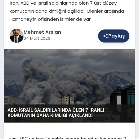
İran, ABD ve İsrail saldırılarında ölen 7 üst düzey
komutanın daha kimliğini açıkladı. Ölenler arasında
Hamaney’in ofisinden isimler de var.
SAĞLIK
Mehmet Arslan
Paylaş
04 Mart 2026
EĞITIM
DÜNYA
YAŞAM
İran, ABD ve İsrail’in saldırılarında hayatını kaybeden 7