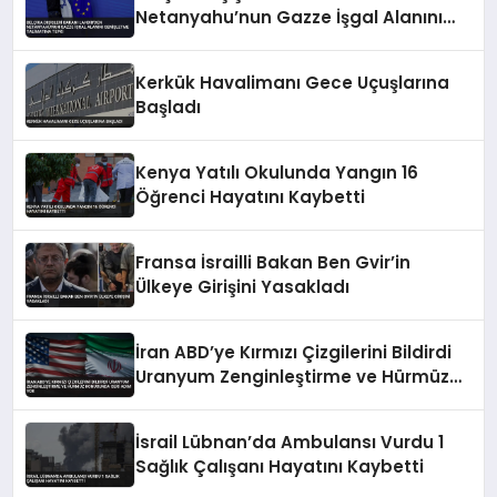
Netanyahu’nun Gazze İşgal Alanını
Genişletme Talimatına Tepki
Kerkük Havalimanı Gece Uçuşlarına
Başladı
Kenya Yatılı Okulunda Yangın 16
Öğrenci Hayatını Kaybetti
Fransa İsrailli Bakan Ben Gvir’in
Ülkeye Girişini Yasakladı
İran ABD’ye Kırmızı Çizgilerini Bildirdi
Uranyum Zenginleştirme ve Hürmüz
Konusunda Geri Adım Yok
İsrail Lübnan’da Ambulansı Vurdu 1
Sağlık Çalışanı Hayatını Kaybetti