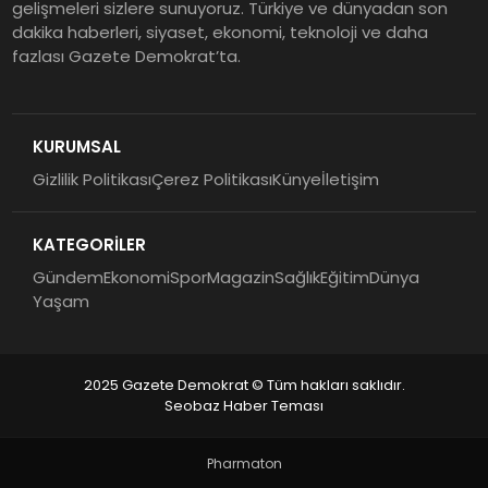
gelişmeleri sizlere sunuyoruz. Türkiye ve dünyadan son
dakika haberleri, siyaset, ekonomi, teknoloji ve daha
fazlası Gazete Demokrat’ta.
KURUMSAL
Gizlilik Politikası
Çerez Politikası
Künye
İletişim
KATEGORİLER
Gündem
Ekonomi
Spor
Magazin
Sağlık
Eğitim
Dünya
Yaşam
2025 Gazete Demokrat © Tüm hakları saklıdır.
Seobaz Haber Teması
Pharmaton