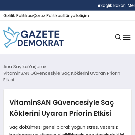
Sağlık Bakanı Memişoğlu
Gizlilik Politikası
Çerez Politikası
Künye
İletişim
GÜNDEM
Ana Sayfa
Yaşam
VitaminSAN Güvencesiyle Saç Köklerini Uyaran Priorin
Etkisi
EKONOMI
VitaminSAN Güvencesiyle Saç
SPOR
Köklerini Uyaran Priorin Etkisi
Saç dökülmesi genel olarak yoğun stres, yetersiz
MAGAZIN
beslenme ve vitamin eksikliklerinin saç derisindeki kıl