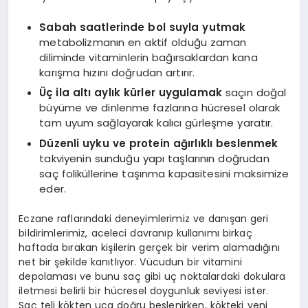
Sabah saatlerinde bol suyla yutmak
metabolizmanın en aktif olduğu zaman
diliminde vitaminlerin bağırsaklardan kana
karışma hızını doğrudan artırır.
Üç ila altı aylık kürler uygulamak
saçın doğal
büyüme ve dinlenme fazlarına hücresel olarak
tam uyum sağlayarak kalıcı gürleşme yaratır.
Düzenli uyku ve protein ağırlıklı beslenmek
takviyenin sunduğu yapı taşlarının doğrudan
saç foliküllerine taşınma kapasitesini maksimize
eder.
Eczane raflarındaki deneyimlerimiz ve danışan geri
bildirimlerimiz, aceleci davranıp kullanımı birkaç
haftada bırakan kişilerin gerçek bir verim alamadığını
net bir şekilde kanıtlıyor. Vücudun bir vitamini
depolaması ve bunu saç gibi uç noktalardaki dokulara
iletmesi belirli bir hücresel doygunluk seviyesi ister.
Saç teli kökten uca doğru beslenirken, kökteki yeni