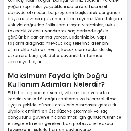
kalınlaşmasını sağlar. Danışanlarımız saçlarını tararken
yoğun kopmalar yaşadıklarında onlara hücresel
düzeyde etki eden bu programı başlatarak döngünün
büyüme evresini güvence altına alıyoruz. Kan dolaşımı
yoluyla doğrudan foliküllere ulaşan vitaminler, uyku
fazındaki kökleri uyandırarak saç derisinde gözle
görülür bir canlanma yaratır. Bedeniniz bu yapı
taşlarını aldığında mevcut saç telleriniz direncini
artırmakla kalmaz, yeni çıkacak olan saçlar da dış
etkenlere karşı çok daha dayanıklı bir formda
uzamaya başlar.
Maksimum Fayda İçin Doğru
Kullanım Adımları Nelerdir?
Etkili bir saç onarım süreci, vitaminlerin vücudun
kendini yenilediği doğru saatlerde ve hücresel ritme
uygun şekilde, düzenli aralıklarla alınmasını gerektirir.
Biyolojik emilimi en üst düzeye çıkarmak ve saç
döngüsünü güvenle hızlandırmak için günlük rutininize
entegre etmeniz gereken bazı profesyonel eczacı
tavsiyelerini sizlerle hemen paylaşıyoruz.