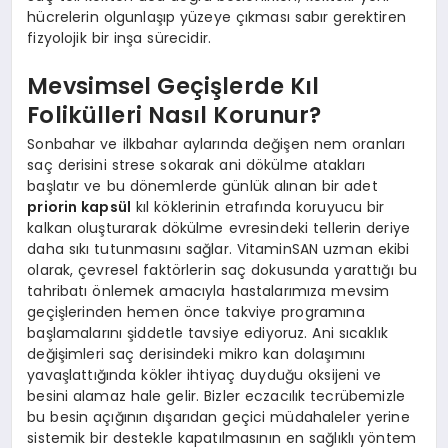
hücrelerin olgunlaşıp yüzeye çıkması sabır gerektiren
fizyolojik bir inşa sürecidir.
Mevsimsel Geçişlerde Kıl
Folikülleri Nasıl Korunur?
Sonbahar ve ilkbahar aylarında değişen nem oranları
saç derisini strese sokarak ani dökülme atakları
başlatır ve bu dönemlerde günlük alınan bir adet
priorin kapsül
kıl köklerinin etrafında koruyucu bir
kalkan oluşturarak dökülme evresindeki tellerin deriye
daha sıkı tutunmasını sağlar. VitaminSAN uzman ekibi
olarak, çevresel faktörlerin saç dokusunda yarattığı bu
tahribatı önlemek amacıyla hastalarımıza mevsim
geçişlerinden hemen önce takviye programına
başlamalarını şiddetle tavsiye ediyoruz. Ani sıcaklık
değişimleri saç derisindeki mikro kan dolaşımını
yavaşlattığında kökler ihtiyaç duyduğu oksijeni ve
besini alamaz hale gelir. Bizler eczacılık tecrübemizle
bu besin açığının dışarıdan geçici müdahaleler yerine
sistemik bir destekle kapatılmasının en sağlıklı yöntem