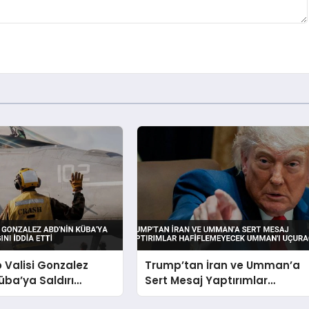
o Valisi Gonzalez
Trump’tan İran ve Umman’a
üba’ya Saldırı
Sert Mesaj Yaptırımlar
nı İddia Etti
Hafiflemeyecek Umman’ı