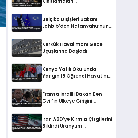
Kısıtlamaları
Cumhurbaşkanı Yardımcısı
Tarafından Onaylandı
Belçika Dışişleri Bakanı
Lahbib’den Netanyahu’nun
Gazze İşgal Alanını
Genişletme Talimatına
Kerkük Havalimanı Gece
Tepki
Uçuşlarına Başladı
Kenya Yatılı Okulunda
Yangın 16 Öğrenci Hayatını
Kaybetti
Fransa İsrailli Bakan Ben
Gvir’in Ülkeye Girişini
Yasakladı
İran ABD’ye Kırmızı Çizgilerini
Bildirdi Uranyum
Zenginleştirme ve Hürmüz