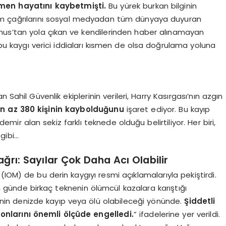
men hayatını kaybetmişti.
Bu yürek burkan bilginin
m çağrılarını sosyal medyadan tüm dünyaya duyuran
Tunus’tan yola çıkan ve kendilerinden haber alınamayan
, bu kaygı verici iddiaları kısmen de olsa doğrulama yoluna
Sahil Güvenlik ekiplerinin verileri, Harry Kasırgası’nın azgın
n az 380 kişinin kaybolduğunu
işaret ediyor. Bu kayıp
mir alan sekiz farklı teknede olduğu belirtiliyor. Her biri,
 gibi…
ağrı: Sayılar Çok Daha Acı Olabilir
(IOM) de bu derin kaygıyı resmi açıklamalarıyla pekiştirdi.
 günde birkaç teknenin ölümcül kazalara karıştığı
işinin denizde kayıp veya ölü olabileceği yönünde.
Şiddetli
nlarını önemli ölçüde engelledi.
” ifadelerine yer verildi.