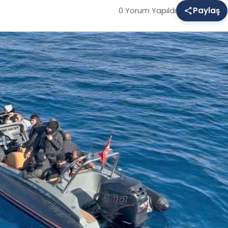
0 Yorum Yapıldı
Paylaş