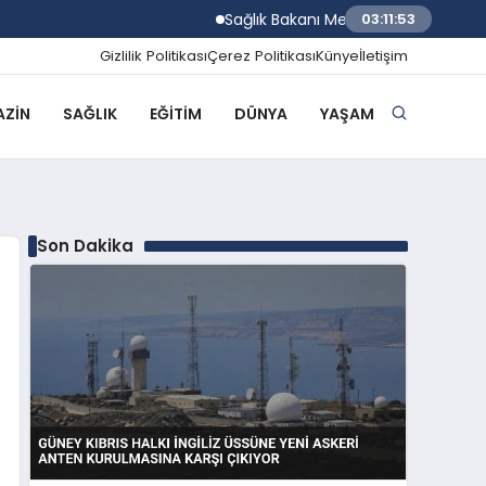
Sağlık Bakanı Memişoğlu Rize Şehir Hastan
03:11:54
Gizlilik Politikası
Çerez Politikası
Künye
İletişim
ZIN
SAĞLIK
EĞITIM
DÜNYA
YAŞAM
Son Dakika