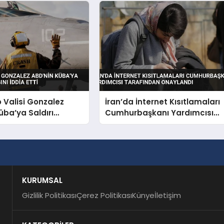
Uçuracağız
o Valisi Gonzalez
İran’da İnternet Kısıtlamaları
üba’ya Saldırı
Cumhurbaşkanı Yardımcısı
nı İddia Etti
Tarafından Onaylandı
KURUMSAL
Gizlilik Politikası
Çerez Politikası
Künye
İletişim