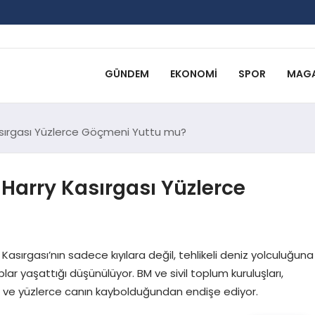
GÜNDEM
EKONOMI
SPOR
MAGA
Kasırgası Yüzlerce Göçmeni Yuttu mu?
 Harry Kasırgası Yüzlerce
asırgası’nın sadece kıyılara değil, tehlikeli deniz yolculuğuna
r yaşattığı düşünülüyor. BM ve sivil toplum kuruluşları,
an ve yüzlerce canın kaybolduğundan endişe ediyor.