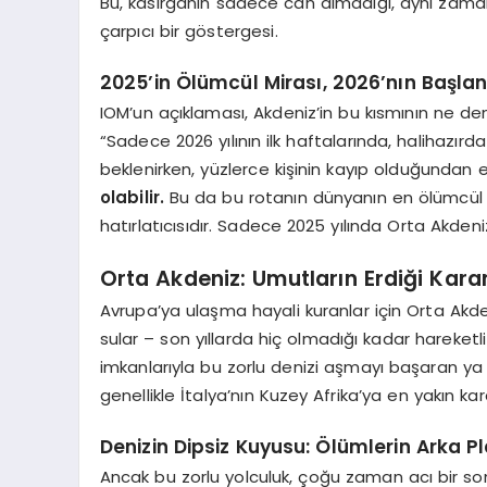
Bu, kasırganın sadece can almadığı, aynı zaman
çarpıcı bir göstergesi.
2025’in Ölümcül Mirası, 2026’nın Başlan
IOM’un açıklaması, Akdeniz’in bu kısmının ne den
“Sadece 2026 yılının ilk haftalarında, halihazı
beklenirken, yüzlerce kişinin kayıp olduğundan e
olabilir.
Bu da bu rotanın dünyanın en ölümcül 
hatırlatıcısıdır. Sadece 2025 yılında Orta Akde
Orta Akdeniz: Umutların Erdiği Kara
Avrupa’ya ulaşma hayali kuranlar için Orta Akde
sular – son yıllarda hiç olmadığı kadar hareketli 
imkanlarıyla bu zorlu denizi aşmayı başaran ya 
genellikle İtalya’nın Kuzey Afrika’ya en yakın k
Denizin Dipsiz Kuyusu: Ölümlerin Arka Pl
Ancak bu zorlu yolculuk, çoğu zaman acı bir son