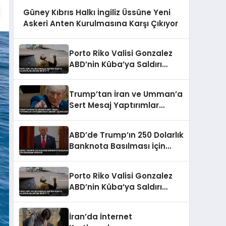
Güney Kıbrıs Halkı İngiliz Üssüne Yeni
Askeri Anten Kurulmasına Karşı Çıkıyor
Porto Riko Valisi Gonzalez
ABD’nin Küba’ya Saldırı
Planladığını İddia Etti
Trump’tan İran ve Umman’a
Sert Mesaj Yaptırımlar
Hafiflemeyecek Umman’ı
Uçuracağız
ABD’de Trump’ın 250 Dolarlık
Banknota Basılması İçin
Girişimler Sürüyor
Porto Riko Valisi Gonzalez
ABD’nin Küba’ya Saldırı
Planladığını İddia Etti
İran’da İnternet