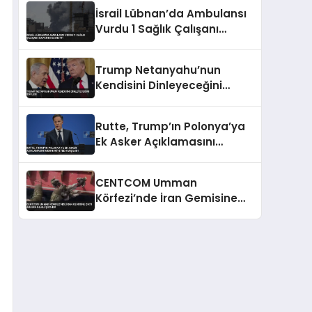
Konusunda Geri Adım Yok
İsrail Lübnan’da Ambulansı
Vurdu 1 Sağlık Çalışanı
Hayatını Kaybetti
Trump Netanyahu’nun
Kendisini Dinleyeceğini
Söyledi
Rutte, Trump’ın Polonya’ya
Ek Asker Açıklamasını
Memnuniyetle Karşıladı
CENTCOM Umman
Körfezi’nde İran Gemisine
Çıktı Abluka İhlali Şüphesi