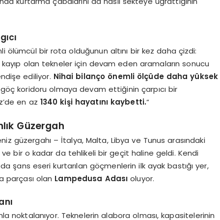
da kurtarma çabalarını da nasıl sekteye uğrattığının
gıcı
li ölümcül bir rota olduğunun altını bir kez daha çizdi:
rda kayıp olan tekneler için devam eden aramaların sonucu
ndişe ediliyor.
Nihai bilanço önemli ölçüde daha yüksek
göç koridoru olmaya devam ettiğinin çarpıcı bir
niz’de en az
1340 kişi hayatını kaybetti.
“
nlık Güzergah
niz güzergahı – İtalya, Malta, Libya ve Tunus arasındaki
ve bir o kadar da tehlikeli bir geçit haline geldi. Kendi
da şans eseri kurtarılan göçmenlerin ilk ayak bastığı yer,
ara parçası olan
Lampedusa Adası
oluyor.
anı
la noktalanıyor. Teknelerin alabora olması, kapasitelerinin