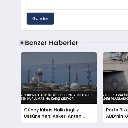
Gönder
Benzer Haberler
Güney Kıbrıs Halkı İngiliz
Porto Rik
Üssüne Yeni Askeri Anten
ABD’nin K
Kurulmasına Karşı Çıkıyor
Planladığı