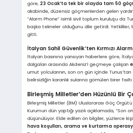
göre,
23 Ocak’ta tek bir olayda tam 50 göç
akabinde, düzensiz göçmenlerden gelen yardı
“Alarm Phone” isimli sivil toplum kuruluşu da 
başka tekneler olduğunu dile getirdi. Yetkililer
gitti.
İtalyan Sahil Güvenlik’ten Kırmızı Alarm
İtalyan basınına yansıyan haberlere göre, İtalyan 
dalgaları arasında Akdeniz’i geçmeye çalışan
e
umut yolcularının, son on gün içinde Tunus’tan de
belirsizliğin karanlık sularına gömülen birer fısıltı
Birleşmiş Milletler’den Hüzünlü Bir Ç
Birleşmiş Milletler (BM) Uluslararası Göç Örgütü 
Kurumun dün yaptığı yazılı açıklamada, “Son on
düşünülüyor. Elde edilen ön bilgiler, yüzlerce k
hava koşulları, arama ve kurtarma operasyo