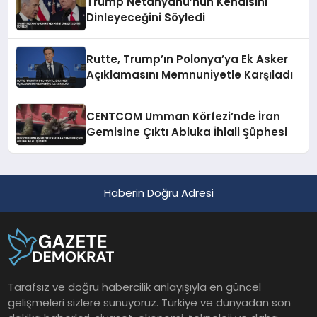
Trump Netanyahu’nun Kendisini
Dinleyeceğini Söyledi
Rutte, Trump’ın Polonya’ya Ek Asker
Açıklamasını Memnuniyetle Karşıladı
CENTCOM Umman Körfezi’nde İran
Gemisine Çıktı Abluka İhlali Şüphesi
Haberin Doğru Adresi
Tarafsız ve doğru habercilik anlayışıyla en güncel
gelişmeleri sizlere sunuyoruz. Türkiye ve dünyadan son