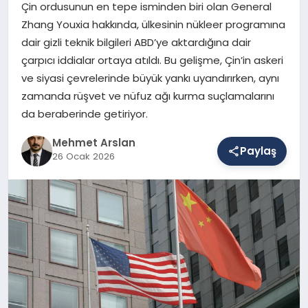
Çin ordusunun en tepe isminden biri olan General
Zhang Youxia hakkında, ülkesinin nükleer programına
dair gizli teknik bilgileri ABD’ye aktardığına dair
SAĞLIK
çarpıcı iddialar ortaya atıldı. Bu gelişme, Çin’in askeri
ve siyasi çevrelerinde büyük yankı uyandırırken, aynı
zamanda rüşvet ve nüfuz ağı kurma suçlamalarını
EĞITIM
da beraberinde getiriyor.
Mehmet Arslan
DÜNYA
Paylaş
26 Ocak 2026
YAŞAM