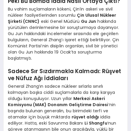
Peki Bu Bomba İddia Nasıl Ortaya Çıktı?
Bu vahim suçlamaların kökeni, Çin’in askeri ve sivil
nükleer faaliyetlerinden sorumlu
Çin Ulusal Nükleer
Şirketi (CNNC)
eski Genel Müdürü
Gu Jun
hakkında
yürütülen derinlemesine bir soruşturmaya dayanıyor.
Gu Jun hakkındaki incelemeler sırasında ele geçirilen
bulguların, General Zhang’ı işaret ettiği belirtiliyor. Çin
Komünist Partisi’nin disiplin organları, sivil bir yönetici
olan Gu Jun hakkında 19 Ocak’ta soruşturma
başlatmıştı.
Sadece Sır Sızdırmakla Kalmadı: Rüşvet
ve Nüfuz Ağı İddiaları
General Zhang’ın sadece nükleer sırlarla sınırlı
kalmayan başka ciddi suçlamalarla da karşı karşıya
olduğu konuşuluyor. Uzun yıllar
Merkezi Askeri
Komisyonu (MAK) Donanım Geliştirme Dairesi
‘nin
başında bulunan generalin, bu birimdeki terfi ve
atamalar için büyük miktarda
rüşvet aldığı
iddia
ediliyor. Hatta, eski Savunma Bakanı
Li Shangfu
‘nun
göreve atanmasının bile onun aracılığıyla, yüklü bir