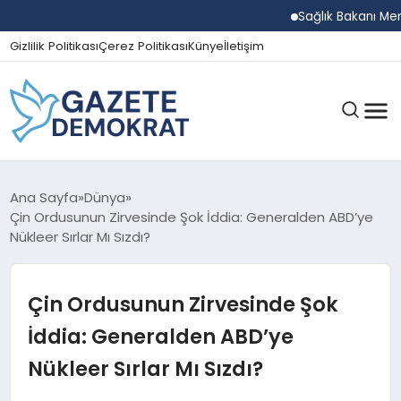
Sağlık Bakanı Memişoğlu
Gizlilik Politikası
Çerez Politikası
Künye
İletişim
GÜNDEM
Ana Sayfa
Dünya
Çin Ordusunun Zirvesinde Şok İddia: Generalden ABD’ye
Nükleer Sırlar Mı Sızdı?
EKONOMI
Çin Ordusunun Zirvesinde Şok
SPOR
İddia: Generalden ABD’ye
Nükleer Sırlar Mı Sızdı?
MAGAZIN