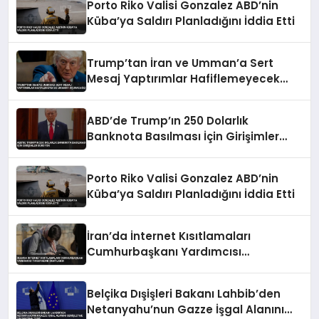
Porto Riko Valisi Gonzalez ABD’nin
Küba’ya Saldırı Planladığını İddia Etti
Trump’tan İran ve Umman’a Sert
Mesaj Yaptırımlar Hafiflemeyecek
Umman’ı Uçuracağız
ABD’de Trump’ın 250 Dolarlık
Banknota Basılması İçin Girişimler
Sürüyor
Porto Riko Valisi Gonzalez ABD’nin
Küba’ya Saldırı Planladığını İddia Etti
İran’da İnternet Kısıtlamaları
Cumhurbaşkanı Yardımcısı
Tarafından Onaylandı
Belçika Dışişleri Bakanı Lahbib’den
Netanyahu’nun Gazze İşgal Alanını