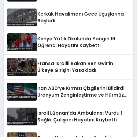
Genişletme Talimatına Tepki
Kerkük Havalimanı Gece Uçuşlarına
Başladı
Kenya Yatılı Okulunda Yangın 16
Öğrenci Hayatını Kaybetti
Fransa İsrailli Bakan Ben Gvir’in
Ülkeye Girişini Yasakladı
İran ABD’ye Kırmızı Çizgilerini Bildirdi
Uranyum Zenginleştirme ve Hürmüz
Konusunda Geri Adım Yok
İsrail Lübnan’da Ambulansı Vurdu 1
Sağlık Çalışanı Hayatını Kaybetti