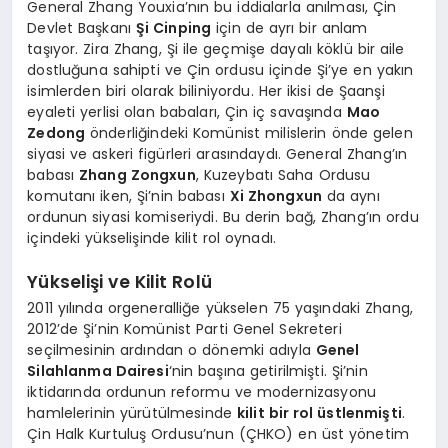
General Zhang Youxia’nın bu iddialarla anılması, Çin
Devlet Başkanı
Şi Cinping
için de ayrı bir anlam
taşıyor. Zira Zhang, Şi ile geçmişe dayalı köklü bir aile
dostluğuna sahipti ve Çin ordusu içinde Şi’ye en yakın
isimlerden biri olarak biliniyordu. Her ikisi de Şaanşi
eyaleti yerlisi olan babaları, Çin iç savaşında
Mao
Zedong
önderliğindeki Komünist milislerin önde gelen
siyasi ve askeri figürleri arasındaydı. General Zhang’ın
babası
Zhang Zongxun
, Kuzeybatı Saha Ordusu
komutanı iken, Şi’nin babası
Xi Zhongxun
da aynı
ordunun siyasi komiseriydi. Bu derin bağ, Zhang’ın ordu
içindeki yükselişinde kilit rol oynadı.
Yükselişi ve Kilit Rolü
2011 yılında orgeneralliğe yükselen 75 yaşındaki Zhang,
2012’de Şi’nin Komünist Parti Genel Sekreteri
seçilmesinin ardından o dönemki adıyla
Genel
Silahlanma Dairesi
‘nin başına getirilmişti. Şi’nin
iktidarında ordunun reformu ve modernizasyonu
hamlelerinin yürütülmesinde
kilit bir rol üstlenmişti
.
Çin Halk Kurtuluş Ordusu’nun (ÇHKO) en üst yönetim