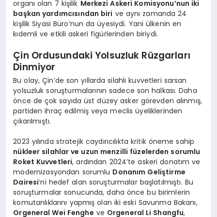
organı olan 7 kişilik
Merkezi Askeri Komisyonu’nun iki
başkan yardımcısından biri
ve aynı zamanda 24
kişilik Siyasi Büro’nun da üyesiydi. Yani ülkenin en
kıdemli ve etkili askeri figürlerinden biriydi.
Çin Ordusundaki Yolsuzluk Rüzgarları
Dinmiyor
Bu olay, Çin’de son yıllarda silahlı kuvvetleri sarsan
yolsuzluk soruşturmalarının sadece son halkası. Daha
önce de çok sayıda üst düzey asker görevden alınmış,
partiden ihraç edilmiş veya meclis üyeliklerinden
çıkarılmıştı.
2023 yılında stratejik caydırıcılıkta kritik öneme sahip
nükleer silahlar ve uzun menzilli füzelerden sorumlu
Roket Kuvvetleri
, ardından 2024’te askeri donatım ve
modernizasyondan sorumlu
Donanım Geliştirme
Dairesi
‘ni hedef alan soruşturmalar başlatılmıştı. Bu
soruşturmalar sonucunda, daha önce bu birimlerin
komutanlıklarını yapmış olan iki eski Savunma Bakanı,
Orgeneral Wei Fenghe
ve
Orgeneral Li Shangfu
,