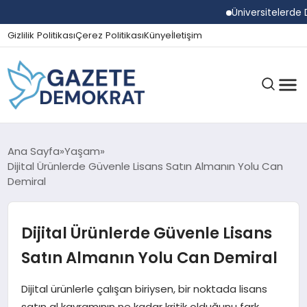
Üniversitelerde Duma
Gizlilik Politikası
Çerez Politikası
Künye
İletişim
GÜNDEM
Ana Sayfa
Yaşam
Dijital Ürünlerde Güvenle Lisans Satın Almanın Yolu Can
Demiral
EKONOMI
Dijital Ürünlerde Güvenle Lisans
SPOR
Satın Almanın Yolu Can Demiral
Dijital ürünlerle çalışan biriysen, bir noktada lisans
MAGAZIN
satın al kavramının ne kadar kritik olduğunu fark