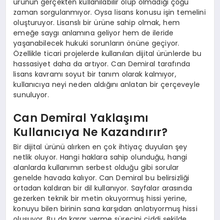
ürünün gerçekten kullanılabilir olup olmadığı çoğu
zaman sorgulanmıyor. Oysa lisans konusu işin temelini
oluşturuyor. Lisanslı bir ürüne sahip olmak, hem
emeğe saygı anlamına geliyor hem de ileride
yaşanabilecek hukuki sorunların önüne geçiyor.
Özellikle ticari projelerde kullanılan dijital ürünlerde bu
hassasiyet daha da artıyor. Can Demiral tarafında
lisans kavramı soyut bir tanım olarak kalmıyor,
kullanıcıya neyi neden aldığını anlatan bir çerçeveyle
sunuluyor.
Can Demiral Yaklaşımı
Kullanıcıya Ne Kazandırır?
Bir dijital ürünü alırken en çok ihtiyaç duyulan şey
netlik oluyor. Hangi haklara sahip olunduğu, hangi
alanlarda kullanımın serbest olduğu gibi sorular
genelde havada kalıyor. Can Demiral bu belirsizliği
ortadan kaldıran bir dil kullanıyor. Sayfalar arasında
gezerken teknik bir metin okuyormuş hissi yerine,
konuyu bilen birinin sana karşıdan anlatıyormuş hissi
oluşuyor. Bu da karar verme sürecini ciddi şekilde