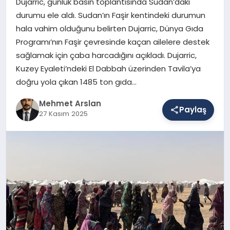
Dujarric, günlük basın toplantısında Sudan’daki
durumu ele aldı. Sudan’ın Faşir kentindeki durumun
hala vahim olduğunu belirten Dujarric, Dünya Gıda
SAĞLIK
Programı’nın Faşir çevresinde kaçan ailelere destek
sağlamak için çaba harcadığını açıkladı. Dujarric,
Kuzey Eyaleti’ndeki El Dabbah üzerinden Tavila’ya
EĞITIM
doğru yola çıkan 1485 ton gıda…
Mehmet Arslan
Paylaş
DÜNYA
27 Kasım 2025
YAŞAM