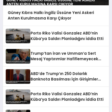
Güney Kıbrıs Halkı İngiliz Üssüne Yeni Askeri
Anten Kurulmasına Karşı Çıkıyor
Porto Riko Valisi Gonzalez ABD’nin
Küba’ya Saldırı Planladığını İddia Etti
Trump’tan İran ve Umman’a Sert
Mesaj Yaptırımlar Hafiflemeyecek
Umman’ı Uçuracağız
ABD’de Trump’ın 250 Dolarlık
Banknota Basılması İçin Girişimler
Sürüyor
Porto Riko Valisi Gonzalez ABD’nin
Küba’ya Saldırı Planladığını İddia Etti