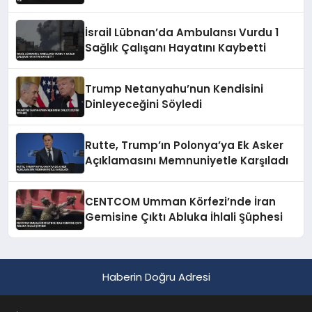
Konusunda Geri Adım Yok
İsrail Lübnan’da Ambulansı Vurdu 1
Sağlık Çalışanı Hayatını Kaybetti
Trump Netanyahu’nun Kendisini
Dinleyeceğini Söyledi
Rutte, Trump’ın Polonya’ya Ek Asker
Açıklamasını Memnuniyetle Karşıladı
CENTCOM Umman Körfezi’nde İran
Gemisine Çıktı Abluka İhlali Şüphesi
Haberin Doğru Adresi