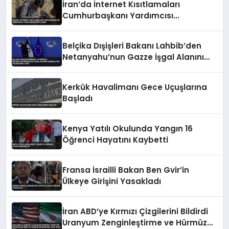
İran’da İnternet Kısıtlamaları
Cumhurbaşkanı Yardımcısı
Tarafından Onaylandı
Belçika Dışişleri Bakanı Lahbib’den
Netanyahu’nun Gazze İşgal Alanını
Genişletme Talimatına Tepki
Kerkük Havalimanı Gece Uçuşlarına
Başladı
Kenya Yatılı Okulunda Yangın 16
Öğrenci Hayatını Kaybetti
Fransa İsrailli Bakan Ben Gvir’in
Ülkeye Girişini Yasakladı
İran ABD’ye Kırmızı Çizgilerini Bildirdi
Uranyum Zenginleştirme ve Hürmüz