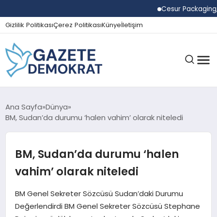
Cesur Packaging, Mısır
Gizlilik Politikası
Çerez Politikası
Künye
İletişim
GÜNDEM
Ana Sayfa
Dünya
BM, Sudan’da durumu ‘halen vahim’ olarak niteledi
EKONOMI
BM, Sudan’da durumu ‘halen
vahim’ olarak niteledi
SPOR
BM Genel Sekreter Sözcüsü Sudan’daki Durumu
Değerlendirdi BM Genel Sekreter Sözcüsü Stephane
MAGAZIN