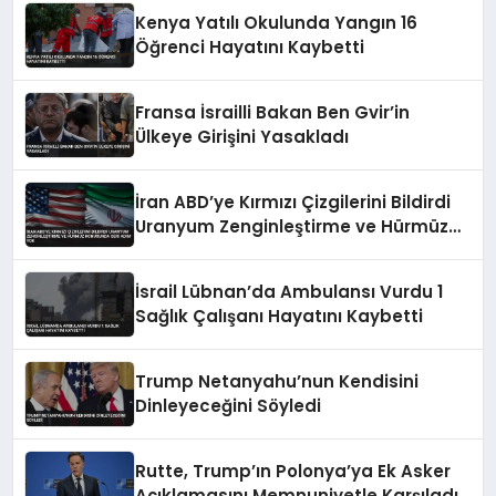
Kenya Yatılı Okulunda Yangın 16
Öğrenci Hayatını Kaybetti
Fransa İsrailli Bakan Ben Gvir’in
Ülkeye Girişini Yasakladı
İran ABD’ye Kırmızı Çizgilerini Bildirdi
Uranyum Zenginleştirme ve Hürmüz
Konusunda Geri Adım Yok
İsrail Lübnan’da Ambulansı Vurdu 1
Sağlık Çalışanı Hayatını Kaybetti
Trump Netanyahu’nun Kendisini
Dinleyeceğini Söyledi
Rutte, Trump’ın Polonya’ya Ek Asker
Açıklamasını Memnuniyetle Karşıladı