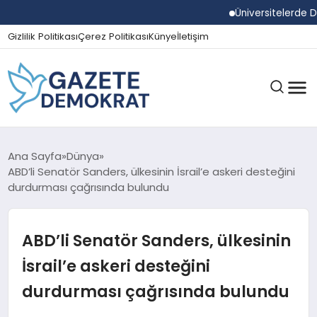
Üniversitelerde Duman
Gizlilik Politikası
Çerez Politikası
Künye
İletişim
GÜNDEM
Ana Sayfa
Dünya
ABD’li Senatör Sanders, ülkesinin İsrail’e askeri desteğini
durdurması çağrısında bulundu
EKONOMI
ABD’li Senatör Sanders, ülkesinin
SPOR
İsrail’e askeri desteğini
durdurması çağrısında bulundu
MAGAZIN