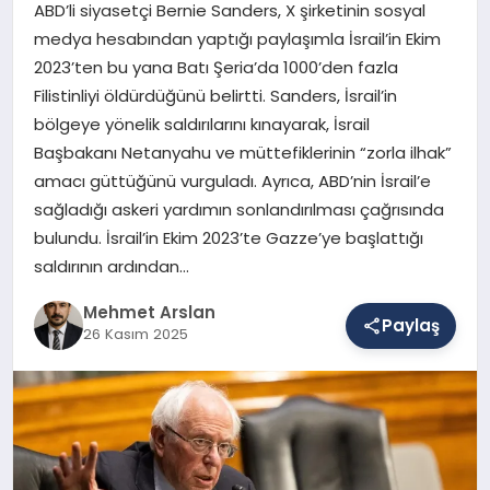
ABD’li siyasetçi Bernie Sanders, X şirketinin sosyal
medya hesabından yaptığı paylaşımla İsrail’in Ekim
2023’ten bu yana Batı Şeria’da 1000’den fazla
SAĞLIK
Filistinliyi öldürdüğünü belirtti. Sanders, İsrail’in
bölgeye yönelik saldırılarını kınayarak, İsrail
Başbakanı Netanyahu ve müttefiklerinin “zorla ilhak”
EĞITIM
amacı güttüğünü vurguladı. Ayrıca, ABD’nin İsrail’e
sağladığı askeri yardımın sonlandırılması çağrısında
DÜNYA
bulundu. İsrail’in Ekim 2023’te Gazze’ye başlattığı
saldırının ardından…
Mehmet Arslan
YAŞAM
Paylaş
26 Kasım 2025