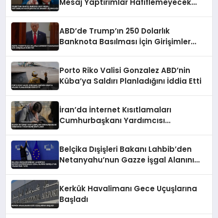
Mesaj Yaptırımlar Hafiflemeyecek
Umman’ı Uçuracağız
ABD’de Trump’ın 250 Dolarlık
Banknota Basılması İçin Girişimler
Sürüyor
Porto Riko Valisi Gonzalez ABD’nin
Küba’ya Saldırı Planladığını İddia Etti
İran’da İnternet Kısıtlamaları
Cumhurbaşkanı Yardımcısı
Tarafından Onaylandı
Belçika Dışişleri Bakanı Lahbib’den
Netanyahu’nun Gazze İşgal Alanını
Genişletme Talimatına Tepki
Kerkük Havalimanı Gece Uçuşlarına
Başladı