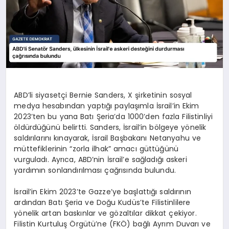
ABD’li siyasetçi Bernie Sanders, X şirketinin sosyal
medya hesabından yaptığı paylaşımla İsrail’in Ekim
2023’ten bu yana Batı Şeria’da 1000’den fazla Filistinliyi
öldürdüğünü belirtti. Sanders, İsrail’in bölgeye yönelik
saldırılarını kınayarak, İsrail Başbakanı Netanyahu ve
müttefiklerinin “zorla ilhak” amacı güttüğünü
vurguladı. Ayrıca, ABD’nin İsrail’e sağladığı askeri
yardımın sonlandırılması çağrısında bulundu.
İsrail’in Ekim 2023’te Gazze’ye başlattığı saldırının
ardından Batı Şeria ve Doğu Kudüs’te Filistinlilere
yönelik artan baskınlar ve gözaltılar dikkat çekiyor.
Filistin Kurtuluş Örgütü’ne (FKÖ) bağlı Ayrım Duvarı ve