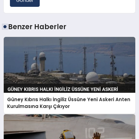
Gönder
Benzer Haberler
Güney Kıbrıs Halkı İngiliz Üssüne Yeni Askeri Anten
Kurulmasına Karşı Çıkıyor