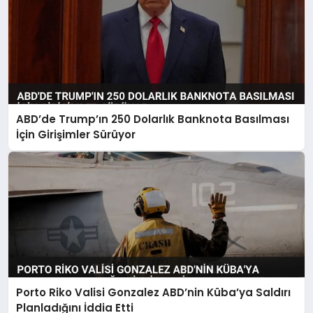
ABD’de Trump’ın 250 Dolarlık Banknota Basılması
İçin Girişimler Sürüyor
Porto Riko Valisi Gonzalez ABD’nin Küba’ya Saldırı
Planladığını İddia Etti