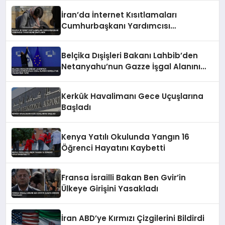
İran’da İnternet Kısıtlamaları
Cumhurbaşkanı Yardımcısı
Tarafından Onaylandı
Belçika Dışişleri Bakanı Lahbib’den
Netanyahu’nun Gazze İşgal Alanını
Genişletme Talimatına Tepki
Kerkük Havalimanı Gece Uçuşlarına
Başladı
Kenya Yatılı Okulunda Yangın 16
Öğrenci Hayatını Kaybetti
Fransa İsrailli Bakan Ben Gvir’in
Ülkeye Girişini Yasakladı
İran ABD’ye Kırmızı Çizgilerini Bildirdi