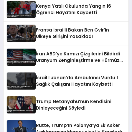
Kenya Yatılı Okulunda Yangın 16
Öğrenci Hayatını Kaybetti
Fransa İsrailli Bakan Ben Gvir’in
Ülkeye Girişini Yasakladı
İran ABD’ye Kırmızı Çizgilerini Bildirdi
Uranyum Zenginleştirme ve Hürmüz
Konusunda Geri Adım Yok
İsrail Lübnan’da Ambulansı Vurdu 1
Sağlık Çalışanı Hayatını Kaybetti
Trump Netanyahu’nun Kendisini
Dinleyeceğini Söyledi
Rutte, Trump’ın Polonya’ya Ek Asker
Açıklamasını Memnuniyetle Karşıladı