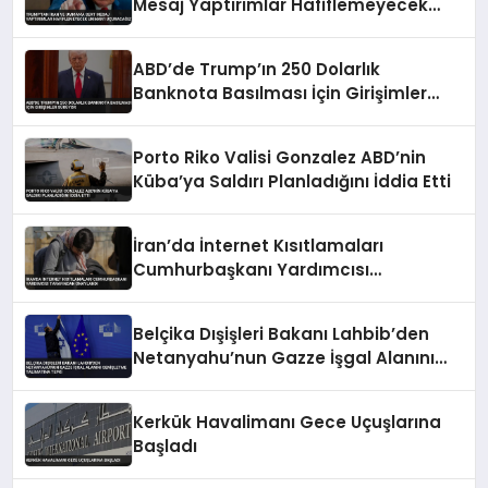
Mesaj Yaptırımlar Hafiflemeyecek
Umman’ı Uçuracağız
ABD’de Trump’ın 250 Dolarlık
Banknota Basılması İçin Girişimler
Sürüyor
Porto Riko Valisi Gonzalez ABD’nin
Küba’ya Saldırı Planladığını İddia Etti
İran’da İnternet Kısıtlamaları
Cumhurbaşkanı Yardımcısı
Tarafından Onaylandı
Belçika Dışişleri Bakanı Lahbib’den
Netanyahu’nun Gazze İşgal Alanını
Genişletme Talimatına Tepki
Kerkük Havalimanı Gece Uçuşlarına
Başladı