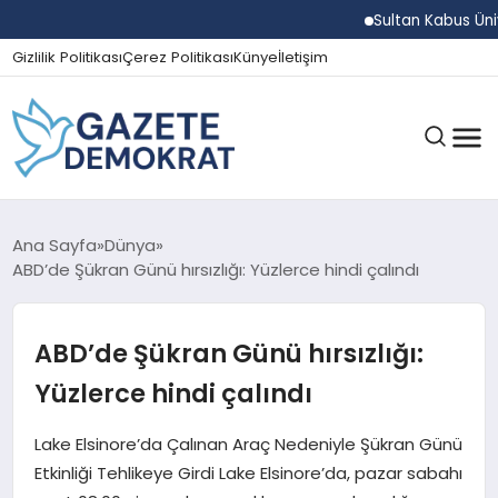
Sultan Kabus Üniversit
Gizlilik Politikası
Çerez Politikası
Künye
İletişim
GÜNDEM
Ana Sayfa
Dünya
ABD’de Şükran Günü hırsızlığı: Yüzlerce hindi çalındı
EKONOMI
ABD’de Şükran Günü hırsızlığı:
Yüzlerce hindi çalındı
SPOR
Lake Elsinore’da Çalınan Araç Nedeniyle Şükran Günü
Etkinliği Tehlikeye Girdi Lake Elsinore’da, pazar sabahı
MAGAZIN