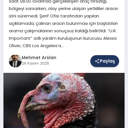
saat 08.00 civarında gerçekleşen araç hırsızlığı,
bölgeyi sarsarken, olay yerine ulaşan yetkililer aracın
izini süremedi. Şerif Ofisi tarafından yapılan
SAĞLIK
açıklamada, çalınan aracın bulunması için başlatılan
arama çalışmalarının sonuçsuz kaldığı belirtildi. “U.R.
Important” adlı yardım kuruluşunun kurucusu Alexxa
EĞITIM
Oliver, CBS Los Angeles’a…
Mehmet Arslan
Paylaş
DÜNYA
26 Kasım 2025
YAŞAM