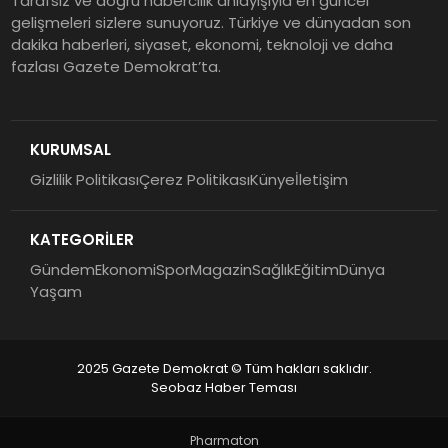
Tarafsız ve doğru habercilik anlayışıyla en güncel
gelişmeleri sizlere sunuyoruz. Türkiye ve dünyadan son
dakika haberleri, siyaset, ekonomi, teknoloji ve daha
fazlası Gazete Demokrat’ta.
KURUMSAL
Gizlilik Politikası
Çerez Politikası
Künye
İletişim
KATEGORİLER
Gündem
Ekonomi
Spor
Magazin
Sağlık
Eğitim
Dünya
Yaşam
2025 Gazete Demokrat © Tüm hakları saklıdır.
Seobaz Haber Teması
Pharmaton