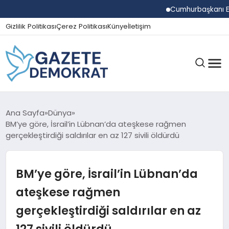
Cumhurbaşkanı Erdoğan
Gizlilik Politikası
Çerez Politikası
Künye
İletişim
GÜNDEM
Ana Sayfa
Dünya
BM’ye göre, İsrail’in Lübnan’da ateşkese rağmen
gerçekleştirdiği saldırılar en az 127 sivili öldürdü
EKONOMI
BM’ye göre, İsrail’in Lübnan’da
SPOR
ateşkese rağmen
gerçekleştirdiği saldırılar en az
MAGAZIN
127 sivili öldürdü