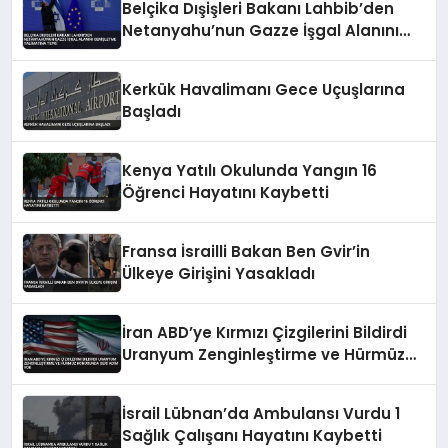
Belçika Dışişleri Bakanı Lahbib’den
Netanyahu’nun Gazze İşgal Alanını
Genişletme Talimatına Tepki
Kerkük Havalimanı Gece Uçuşlarına
Başladı
Kenya Yatılı Okulunda Yangın 16
Öğrenci Hayatını Kaybetti
Fransa İsrailli Bakan Ben Gvir’in
Ülkeye Girişini Yasakladı
İran ABD’ye Kırmızı Çizgilerini Bildirdi
Uranyum Zenginleştirme ve Hürmüz
Konusunda Geri Adım Yok
İsrail Lübnan’da Ambulansı Vurdu 1
Sağlık Çalışanı Hayatını Kaybetti